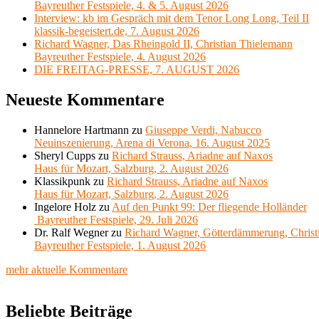
Bayreuther Festspiele, 4. & 5. August 2026
Interview: kb im Gespräch mit dem Tenor Long Long, Teil II
klassik-begeistert.de, 7. August 2026
Richard Wagner, Das Rheingold II, Christian Thielemann
Bayreuther Festspiele, 4. August 2026
DIE FREITAG-PRESSE, 7. AUGUST 2026
Neueste Kommentare
Hannelore Hartmann
zu
Giuseppe Verdi, Nabucco
Neuinszenierung, Arena di Verona, 16. August 2025
Sheryl Cupps
zu
Richard Strauss, Ariadne auf Naxos
Haus für Mozart, Salzburg, 2. August 2026
Klassikpunk
zu
Richard Strauss, Ariadne auf Naxos
Haus für Mozart, Salzburg, 2. August 2026
Ingelore Holz
zu
Auf den Punkt 99: Der fliegende Holländer
Bayreuther Festspiele, 29. Juli 2026
Dr. Ralf Wegner
zu
Richard Wagner, Götterdämmerung, Christ
Bayreuther Festspiele, 1. August 2026
mehr aktuelle Kommentare
Beliebte Beiträge