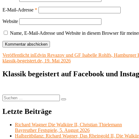
E-Mail-Adresse
*
Website
Name, E-Mail-Adresse und Website in diesem Browser für meine
Beitragsnavigation
Veröffentlicht in
Edvin Revazov und GF Isabelle Rohlfs, Hamburger K
klassik-begeistert.de, 19. Mai 2026
Klassik begeistert auf Facebook und Inst
Suchen
Suchen
nach:
Letzte Beiträge
Richard Wagner Die Walküre II, Christian Thielemann
Bayreuther Festspiele, 5. August 2026
Halbzeitbilanz: Richard Wagner, Das Rheingold II, Die Walkür