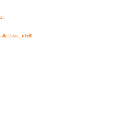
ken
 die küssten so heiß