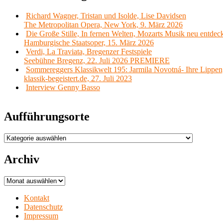
Richard Wagner, Tristan und Isolde, Lise Davidsen
The Metropolitan Opera, New York, 9. März 2026
Die Große Stille, In fernen Welten, Mozarts Musik neu entdec
Hamburgische Staatsoper, 15. März 2026
Verdi, La Traviata, Bregenzer Festspiele
Seebühne Bregenz, 22. Juli 2026 PREMIERE
Sommereggers Klassikwelt 195: Jarmila Novotná- Ihre Lippen,
klassik-begeistert.de, 27. Juli 2023
Interview Genny Basso
Aufführungsorte
Aufführungsorte
Archiv
Archiv
Kontakt
Datenschutz
Impressum