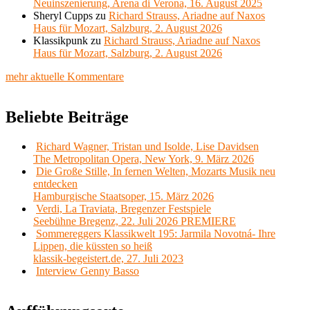
Neuinszenierung, Arena di Verona, 16. August 2025
Sheryl Cupps
zu
Richard Strauss, Ariadne auf Naxos
Haus für Mozart, Salzburg, 2. August 2026
Klassikpunk
zu
Richard Strauss, Ariadne auf Naxos
Haus für Mozart, Salzburg, 2. August 2026
mehr aktuelle Kommentare
Beliebte Beiträge
Richard Wagner, Tristan und Isolde, Lise Davidsen
The Metropolitan Opera, New York, 9. März 2026
Die Große Stille, In fernen Welten, Mozarts Musik neu
entdecken
Hamburgische Staatsoper, 15. März 2026
Verdi, La Traviata, Bregenzer Festspiele
Seebühne Bregenz, 22. Juli 2026 PREMIERE
Sommereggers Klassikwelt 195: Jarmila Novotná- Ihre
Lippen, die küssten so heiß
klassik-begeistert.de, 27. Juli 2023
Interview Genny Basso