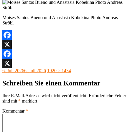
Moises Santos Bueno und Anastasia Kobekina Photo Andreas
Ströbl
Facebook
X
Facebook
Veröffentlicht
Originalgröße
6. Juli 2026
6. Juli 2026
1920 × 1434
X
am
Schreiben Sie einen Kommentar
Ihre E-Mail-Adresse wird nicht veröffentlicht.
Erforderliche Felder
sind mit
*
markiert
Kommentar
*