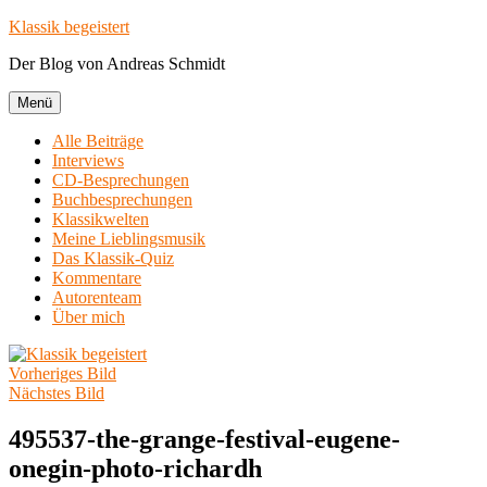
Zum
Klassik begeistert
Inhalt
Der Blog von Andreas Schmidt
springen
Menü
Alle Beiträge
Interviews
CD-Besprechungen
Buchbesprechungen
Klassikwelten
Meine Lieblingsmusik
Das Klassik-Quiz
Kommentare
Autorenteam
Über mich
Vorheriges Bild
Nächstes Bild
495537-the-grange-festival-eugene-
onegin-photo-richardh