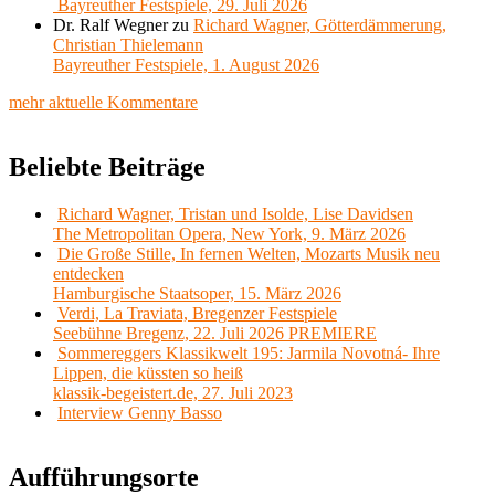
Bayreuther Festspiele, 29. Juli 2026
Dr. Ralf Wegner
zu
Richard Wagner, Götterdämmerung,
Christian Thielemann
Bayreuther Festspiele, 1. August 2026
mehr aktuelle Kommentare
Beliebte Beiträge
Richard Wagner, Tristan und Isolde, Lise Davidsen
The Metropolitan Opera, New York, 9. März 2026
Die Große Stille, In fernen Welten, Mozarts Musik neu
entdecken
Hamburgische Staatsoper, 15. März 2026
Verdi, La Traviata, Bregenzer Festspiele
Seebühne Bregenz, 22. Juli 2026 PREMIERE
Sommereggers Klassikwelt 195: Jarmila Novotná- Ihre
Lippen, die küssten so heiß
klassik-begeistert.de, 27. Juli 2023
Interview Genny Basso
Aufführungsorte