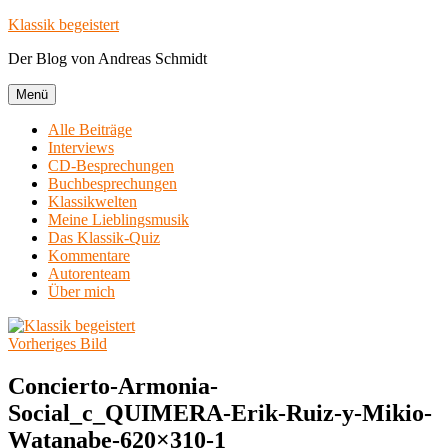
Zum
Klassik begeistert
Inhalt
Der Blog von Andreas Schmidt
springen
Menü
Alle Beiträge
Interviews
CD-Besprechungen
Buchbesprechungen
Klassikwelten
Meine Lieblingsmusik
Das Klassik-Quiz
Kommentare
Autorenteam
Über mich
Vorheriges Bild
Concierto-Armonia-
Social_c_QUIMERA-Erik-Ruiz-y-Mikio-
Watanabe-620×310-1