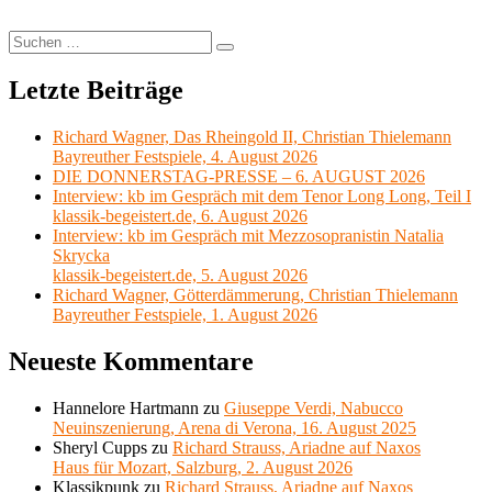
Suchen
Suchen
nach:
Letzte Beiträge
Richard Wagner, Das Rheingold II, Christian Thielemann
Bayreuther Festspiele, 4. August 2026
DIE DONNERSTAG-PRESSE – 6. AUGUST 2026
Interview: kb im Gespräch mit dem Tenor Long Long, Teil I
klassik-begeistert.de, 6. August 2026
Interview: kb im Gespräch mit Mezzosopranistin Natalia
Skrycka
klassik-begeistert.de, 5. August 2026
Richard Wagner, Götterdämmerung, Christian Thielemann
Bayreuther Festspiele, 1. August 2026
Neueste Kommentare
Hannelore Hartmann
zu
Giuseppe Verdi, Nabucco
Neuinszenierung, Arena di Verona, 16. August 2025
Sheryl Cupps
zu
Richard Strauss, Ariadne auf Naxos
Haus für Mozart, Salzburg, 2. August 2026
Klassikpunk
zu
Richard Strauss, Ariadne auf Naxos