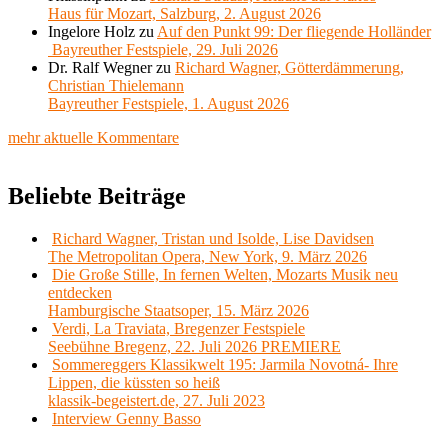
Haus für Mozart, Salzburg, 2. August 2026
Ingelore Holz
zu
Auf den Punkt 99: Der fliegende Holländer
Bayreuther Festspiele, 29. Juli 2026
Dr. Ralf Wegner
zu
Richard Wagner, Götterdämmerung,
Christian Thielemann
Bayreuther Festspiele, 1. August 2026
mehr aktuelle Kommentare
Beliebte Beiträge
Richard Wagner, Tristan und Isolde, Lise Davidsen
The Metropolitan Opera, New York, 9. März 2026
Die Große Stille, In fernen Welten, Mozarts Musik neu
entdecken
Hamburgische Staatsoper, 15. März 2026
Verdi, La Traviata, Bregenzer Festspiele
Seebühne Bregenz, 22. Juli 2026 PREMIERE
Sommereggers Klassikwelt 195: Jarmila Novotná- Ihre
Lippen, die küssten so heiß
klassik-begeistert.de, 27. Juli 2023
Interview Genny Basso