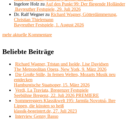
Ingelore Holz
zu
Auf den Punkt 99: Der fliegende Holländer
Bayreuther Festspiele, 29. Juli 2026
Dr. Ralf Wegner
zu
Richard Wagner, Götterdämmerung,
Christian Thielemann
Bayreuther Festspiele, 1. August 2026
mehr aktuelle Kommentare
Beliebte Beiträge
Richard Wagner, Tristan und Isolde, Lise Davidsen
The Metropolitan Opera, New York, 9. März 2026
Die Große Stille, In fernen Welten, Mozarts Musik neu
entdecken
Hamburgische Staatsoper, 15. März 2026
Verdi, La Traviata, Bregenzer Festspiele
Seebühne Bregenz, 22. Juli 2026 PREMIERE
Sommereggers Klassikwelt 195: Jarmila Novotná- Ihre
Lippen, die küssten so heiß
klassik-begeistert.de, 27. Juli 2023
Interview Genny Basso