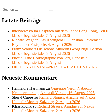
Suchen
Suchen
nach:
Letzte Beiträge
Interview: kb im Gespräch mit dem Tenor Long Long, Teil II
klassik-begeistert.de, 7. August 2026
Richard Wagner, Das Rheingold II, Christian Thielemann
Bayreuther Festspiele, 4. August 2026
Franz Schubert Die schöne Müllerin Georg Nigl Bariton
klassik-begeistert.de, 6. August 2026
Puccini Eine Hörbiographie von Jörg Handstein
klassik-begeistert.de, 6. August
DIE DONNERSTAG-PRESSE – 6. AUGUST 2026
Neueste Kommentare
Hannelore Hartmann
zu
Giuseppe Verdi, Nabucco
Neuinszenierung, Arena di Verona, 16. August 2025
Sheryl Cupps
zu
Richard Strauss, Ariadne auf Naxos
Haus für Mozart, Salzburg, 2. August 2026
Klassikpunk
zu
Richard Strauss, Ariadne auf Naxos
Haus für Mozart, Salzburg, 2. August 2026