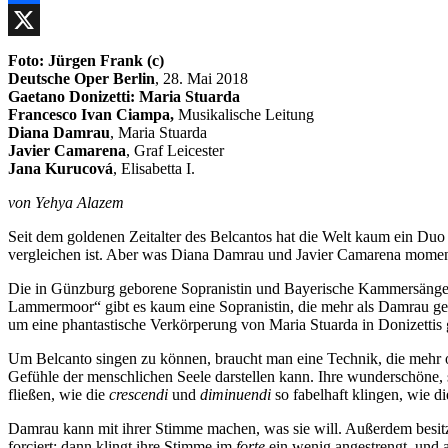
Facebook
X
Foto: Jürgen Frank (c)
Deutsche Oper Berlin
, 28. Mai 2018
Gaetano Donizetti: Maria Stuarda
Francesco Ivan Ciampa,
Musikalische Leitung
Diana Damrau
, Maria Stuarda
Javier Camarena
, Graf Leicester
Jana Kurucová
, Elisabetta I.
von Yehya Alazem
Seit dem goldenen Zeitalter des Belcantos hat die Welt kaum ein Duo
vergleichen ist. Aber was Diana Damrau und Javier Camarena momenta
Die in Günzburg geborene Sopranistin und Bayerische Kammersängerin 
Lammermoor“ gibt es kaum eine Sopranistin, die mehr als Damrau gefr
um eine phantastische Verkörperung von Maria Stuarda in Donizettis 
Um Belcanto singen zu können, braucht man eine Technik, die mehr od
Gefühle der menschlichen Seele darstellen kann. Ihre wunderschöne,
fließen, wie die
crescendi
und
diminuendi
so fabelhaft klingen, wie d
Damrau kann mit ihrer Stimme machen, was sie will. Außerdem besitzt 
forciert; dann klingt ihre Stimme im
forte
ein wenig angestrengt, und a