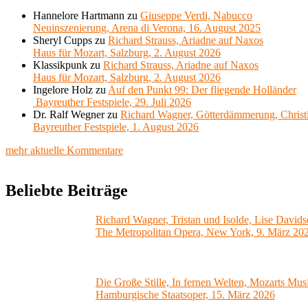
Hannelore Hartmann
zu
Giuseppe Verdi, Nabucco
Neuinszenierung, Arena di Verona, 16. August 2025
Sheryl Cupps
zu
Richard Strauss, Ariadne auf Naxos
Haus für Mozart, Salzburg, 2. August 2026
Klassikpunk
zu
Richard Strauss, Ariadne auf Naxos
Haus für Mozart, Salzburg, 2. August 2026
Ingelore Holz
zu
Auf den Punkt 99: Der fliegende Holländer
Bayreuther Festspiele, 29. Juli 2026
Dr. Ralf Wegner
zu
Richard Wagner, Götterdämmerung, Christ
Bayreuther Festspiele, 1. August 2026
mehr aktuelle Kommentare
Beliebte Beiträge
Richard Wagner, Tristan und Isolde, Lise Davids
The Metropolitan Opera, New York, 9. März 20
Die Große Stille, In fernen Welten, Mozarts Mus
Hamburgische Staatsoper, 15. März 2026