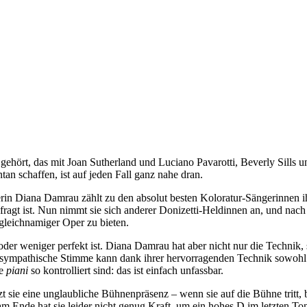
 gehört, das mit Joan Sutherland und Luciano Pavarotti, Beverly Sills
n schaffen, ist auf jeden Fall ganz nahe dran.
Diana Damrau zählt zu den absolut besten Koloratur-Sängerinnen ihrer
agt ist. Nun nimmt sie sich anderer Donizetti-Heldinnen an, und nach 
gleichnamiger Oper zu bieten.
er weniger perfekt ist. Diana Damrau hat aber nicht nur die Technik, 
 sympathische Stimme kann dank ihrer hervorragenden Technik sowohl m
ie
piani
so kontrolliert sind: das ist einfach unfassbar.
sie eine unglaubliche Bühnenpräsenz – wenn sie auf die Bühne tritt, b
m Ende hat sie leider nicht genug Kraft, um ein hohes D im letzten To