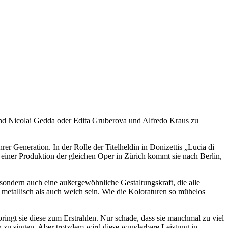
 und Nicolai Gedda oder Edita Gruberova und Alfredo Kraus zu
 Generation. In der Rolle der Titelheldin in Donizettis „Lucia di
einer Produktion der gleichen Oper in Zürich kommt sie nach Berlin,
sondern auch eine außergewöhnliche Gestaltungskraft, die alle
etallisch als auch weich sein. Wie die Koloraturen so mühelos
ringt sie diese zum Erstrahlen. Nur schade, dass sie manchmal zu viel
n zu singen. Aber trotzdem wird diese wunderbare Leistung in