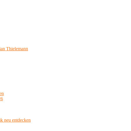
ian Thielemann
en
26
ik neu entdecken