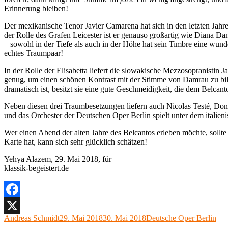
Erinnerung bleiben!
Der mexikanische Tenor Javier Camarena hat sich in den letzten Jahr
der Rolle des Grafen Leicester ist er genauso großartig wie Diana D
– sowohl in der Tiefe als auch in der Höhe hat sein Timbre eine wun
echtes Traumpaar!
In der Rolle der Elisabetta liefert die slowakische Mezzosopranistin
genug, um einen schönen Kontrast mit der Stimme von Damrau zu bild
dramatisch ist, besitzt sie eine gute Geschmeidigkeit, die dem Belcanto
Neben diesen drei Traumbesetzungen liefern auch Nicolas Testé, Don
und das Orchester der Deutschen Oper Berlin spielt unter dem italie
Wer einen Abend der alten Jahre des Belcantos erleben möchte, sollt
Karte hat, kann sich sehr glücklich schätzen!
Yehya Alazem, 29. Mai 2018, für
klassik-begeistert.de
Facebook
Autor
Veröffentlicht
Kategorien
Andreas Schmidt
29. Mai 2018
30. Mai 2018
Deutsche Oper Berlin
X
am