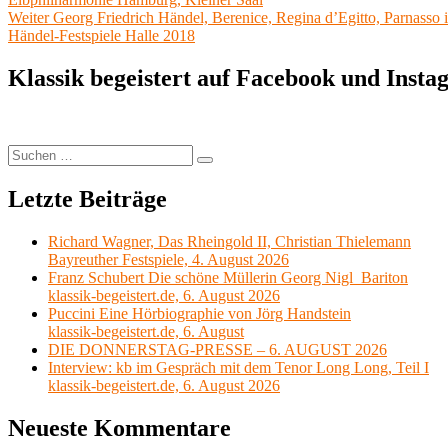
Nächster
Weiter
Georg Friedrich Händel, Berenice, Regina d’Egitto, Parnasso i
Beitrag:
Händel-Festspiele Halle 2018
Klassik begeistert auf Facebook und Inst
Suchen
Suchen
nach:
Letzte Beiträge
Richard Wagner, Das Rheingold II, Christian Thielemann
Bayreuther Festspiele, 4. August 2026
Franz Schubert Die schöne Müllerin Georg Nigl Bariton
klassik-begeistert.de, 6. August 2026
Puccini Eine Hörbiographie von Jörg Handstein
klassik-begeistert.de, 6. August
DIE DONNERSTAG-PRESSE – 6. AUGUST 2026
Interview: kb im Gespräch mit dem Tenor Long Long, Teil I
klassik-begeistert.de, 6. August 2026
Neueste Kommentare