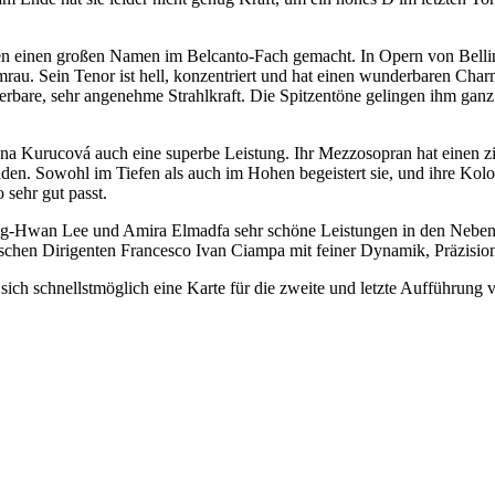
en einen großen Namen im Belcanto-Fach gemacht. In Opern von Bellini
amrau. Sein Tenor ist hell, konzentriert und hat einen wunderbaren Ch
derbare, sehr angenehme Strahlkraft. Die Spitzentöne gelingen ihm ga
 Jana Kurucová auch eine superbe Leistung. Ihr Mezzosopran hat einen zi
en. Sowohl im Tiefen als auch im Hohen begeistert sie, und ihre Kolo
 sehr gut passt.
g-Hwan Lee und Amira Elmadfa sehr schöne Leistungen in den Nebenroll
nischen Dirigenten Francesco Ivan Ciampa mit feiner Dynamik, Präzision
e sich schnellstmöglich eine Karte für die zweite und letzte Aufführun