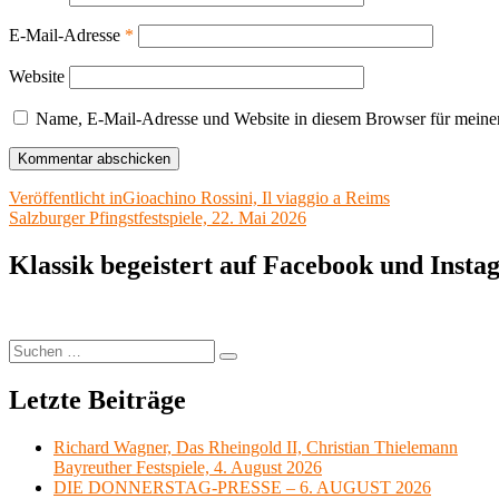
E-Mail-Adresse
*
Website
Name, E-Mail-Adresse und Website in diesem Browser für meine
Beitragsnavigation
Veröffentlicht in
Gioachino Rossini, Il viaggio a Reims
Salzburger Pfingstfestspiele, 22. Mai 2026
Klassik begeistert auf Facebook und Inst
Suchen
Suchen
nach:
Letzte Beiträge
Richard Wagner, Das Rheingold II, Christian Thielemann
Bayreuther Festspiele, 4. August 2026
DIE DONNERSTAG-PRESSE – 6. AUGUST 2026