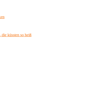
ken
 die küssten so heiß