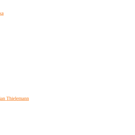
ka
ian Thielemann