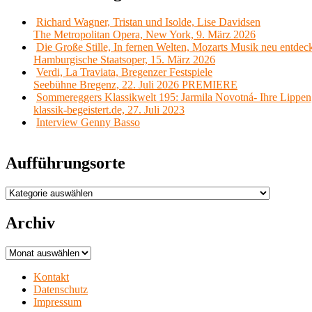
Richard Wagner, Tristan und Isolde, Lise Davidsen
The Metropolitan Opera, New York, 9. März 2026
Die Große Stille, In fernen Welten, Mozarts Musik neu entdec
Hamburgische Staatsoper, 15. März 2026
Verdi, La Traviata, Bregenzer Festspiele
Seebühne Bregenz, 22. Juli 2026 PREMIERE
Sommereggers Klassikwelt 195: Jarmila Novotná- Ihre Lippen,
klassik-begeistert.de, 27. Juli 2023
Interview Genny Basso
Aufführungsorte
Aufführungsorte
Archiv
Archiv
Kontakt
Datenschutz
Impressum