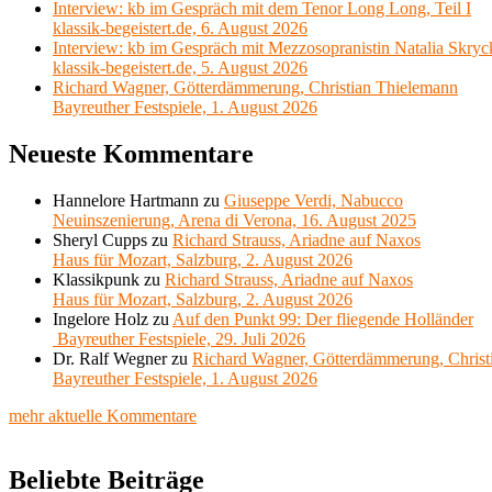
Interview: kb im Gespräch mit dem Tenor Long Long, Teil I
klassik-begeistert.de, 6. August 2026
Interview: kb im Gespräch mit Mezzosopranistin Natalia Skryc
klassik-begeistert.de, 5. August 2026
Richard Wagner, Götterdämmerung, Christian Thielemann
Bayreuther Festspiele, 1. August 2026
Neueste Kommentare
Hannelore Hartmann
zu
Giuseppe Verdi, Nabucco
Neuinszenierung, Arena di Verona, 16. August 2025
Sheryl Cupps
zu
Richard Strauss, Ariadne auf Naxos
Haus für Mozart, Salzburg, 2. August 2026
Klassikpunk
zu
Richard Strauss, Ariadne auf Naxos
Haus für Mozart, Salzburg, 2. August 2026
Ingelore Holz
zu
Auf den Punkt 99: Der fliegende Holländer
Bayreuther Festspiele, 29. Juli 2026
Dr. Ralf Wegner
zu
Richard Wagner, Götterdämmerung, Christ
Bayreuther Festspiele, 1. August 2026
mehr aktuelle Kommentare
Beliebte Beiträge