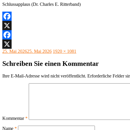
Schlussapplaus (Dr. Charles E. Ritterband)
Facebook
X
Facebook
Veröffentlicht
Originalgröße
25. Mai 2026
25. Mai 2026
1920 × 1081
X
am
Schreiben Sie einen Kommentar
Ihre E-Mail-Adresse wird nicht veröffentlicht.
Erforderliche Felder si
Kommentar
*
Name
*