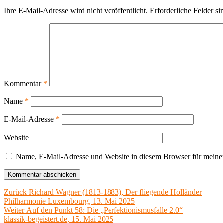
Ihre E-Mail-Adresse wird nicht veröffentlicht.
Erforderliche Felder si
Kommentar
*
Name
*
E-Mail-Adresse
*
Website
Name, E-Mail-Adresse und Website in diesem Browser für meine
Beitragsnavigation
Vorheriger
Zurück
Richard Wagner (1813-1883), Der fliegende Holländer
Beitrag:
Philharmonie Luxembourg, 13. Mai 2025
Nächster
Weiter
Auf den Punkt 58: Die „Perfektionismusfalle 2.0“
Beitrag:
klassik-begeistert.de, 15. Mai 2025