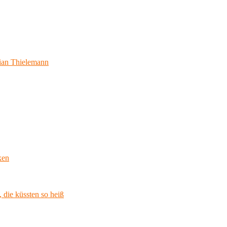
ian Thielemann
ken
 die küssten so heiß