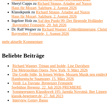
Sheryl Cupps
zu
Richard Strauss, Ariadne auf Naxos
Haus für Mozart, Salzburg, 2. August 2026
Klassikpunk
zu
Richard Strauss, Ariadne auf Naxos
Haus für Mozart, Salzburg, 2. August 2026
Ingelore Holz
zu
Auf den Punkt 99: Der fliegende Holländer
Bayreuther Festspiele, 29. Juli 2026
Dr. Ralf Wegner
zu
Richard Wagner, Götterdämmerung, Christ
Bayreuther Festspiele, 1. August 2026
mehr aktuelle Kommentare
Beliebte Beiträge
Richard Wagner, Tristan und Isolde, Lise Davidsen
The Metropolitan Opera, New York, 9. März 2026
Die Große Stille, In fernen Welten, Mozarts Musik neu entdec
Hamburgische Staatsoper, 15. März 2026
Verdi, La Traviata, Bregenzer Festspiele
Seebühne Bregenz, 22. Juli 2026 PREMIERE
Sommereggers Klassikwelt 195: Jarmila Novotná- Ihre Lippen,
klassik-begeistert.de, 27. Juli 2023
Interview Genny Basso