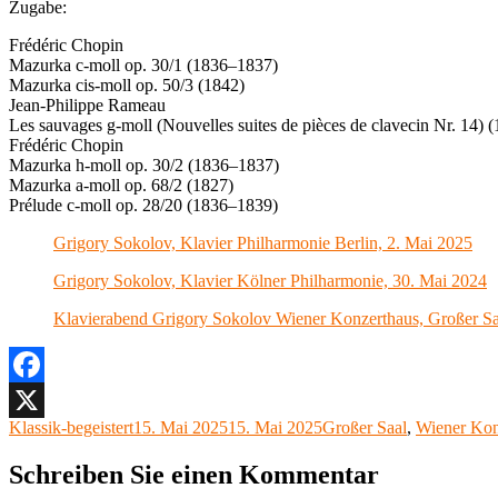
Zugabe:
Frédéric Chopin
Mazurka c-moll op. 30/1 (1836–1837)
Mazurka cis-moll op. 50/3 (1842)
Jean-Philippe Rameau
Les sauvages g-moll (Nouvelles suites de pièces de clavecin Nr. 14) (
Frédéric Chopin
Mazurka h-moll op. 30/2 (1836–1837)
Mazurka a-moll op. 68/2 (1827)
Prélude c-moll op. 28/20 (1836–1839)
Grigory Sokolov, Klavier Philharmonie Berlin, 2. Mai 2025
Grigory Sokolov, Klavier Kölner Philharmonie, 30. Mai 2024
Klavierabend Grigory Sokolov Wiener Konzerthaus, Großer Sa
Facebook
Autor
Veröffentlicht
Kategorien
Klassik-begeistert
15. Mai 2025
15. Mai 2025
Großer Saal
,
Wiener Kon
X
am
Schreiben Sie einen Kommentar