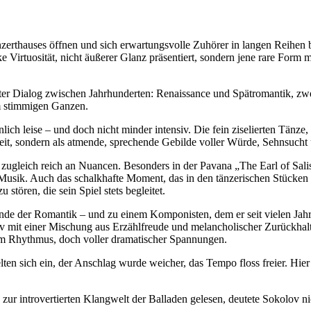
erthauses öffnen und sich erwartungsvolle Zuhörer in langen Reihen bi
 Virtuosität, nicht äußerer Glanz präsentiert, sondern jene rare Form mu
er Dialog zwischen Jahrhunderten: Renaissance und Spätromantik, zwei
em stimmigen Ganzen.
h leise – und doch nicht minder intensiv. Die fein ziselierten Tänze
Zeit, sondern als atmende, sprechende Gebilde voller Würde, Sehnsucht
d zugleich reich an Nuancen. Besonders in der Pavana „The Earl of Sali
er Musik. Auch das schalkhafte Moment, das in den tänzerischen Stücken
stören, die sein Spiel stets begleitet.
nde der Romantik – und zu einem Komponisten, dem er seit vielen Jahr
v mit einer Mischung aus Erzählfreude und melancholischer Zurückhaltu
 im Rhythmus, doch voller dramatischer Spannungen.
en sich ein, der Anschlag wurde weicher, das Tempo floss freier. Hier of
ur introvertierten Klangwelt der Balladen gelesen, deutete Sokolov ni