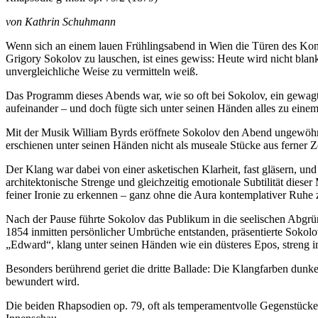
von Kathrin Schuhmann
Wenn sich an einem lauen Frühlingsabend in Wien die Türen des Konz
Grigory Sokolov zu lauschen, ist eines gewiss: Heute wird nicht blanke
unvergleichliche Weise zu vermitteln weiß.
Das Programm dieses Abends war, wie so oft bei Sokolov, ein gewagt
aufeinander – und doch fügte sich unter seinen Händen alles zu ein
Mit der Musik William Byrds eröffnete Sokolov den Abend ungewöhnlic
erschienen unter seinen Händen nicht als museale Stücke aus ferner 
Der Klang war dabei von einer asketischen Klarheit, fast gläsern, un
architektonische Strenge und gleichzeitig emotionale Subtilität dies
feiner Ironie zu erkennen – ganz ohne die Aura kontemplativer Ruhe zu 
Nach der Pause führte Sokolov das Publikum in die seelischen Abgrü
1854 inmitten persönlicher Umbrüche entstanden, präsentierte Sokolo
„Edward“, klang unter seinen Händen wie ein düsteres Epos, streng
Besonders berührend geriet die dritte Ballade: Die Klangfarben dunkelt
bewundert wird.
Die beiden Rhapsodien op. 79, oft als temperamentvolle Gegenstücke z