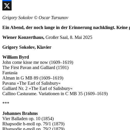
Facebook
X
Grigory Sokolov © Oscar Tursunov
Ein Abend, der noch lange in der Erinnerung nachklingt. Keine g
Wiener Konzerthaus,
Großer Saal, 8. Mai 2025
Grigory Sokolov, Klavier
William Byrd
John come kisse me now (1609–1619)
The First Pavan and Galliard (1591)
Fantasia
Alman in G MB 89 (1609–1619)
Pavana »The Earl of Salisbury«
Galliard Nr. 2 »The Earl of Salisbury«
Callino Casturame. Variationen in C MB 35 (1609–1619)
***
Johannes Brahms
Vier Balladen op. 10 (1854)
Rhapsodie h-moll op. 79/1 (1879)
Rhapsodie g-moll op. 79/2 (1879)