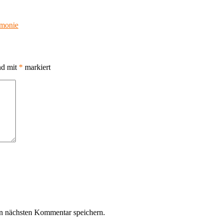
rmonie
nd mit
*
markiert
n nächsten Kommentar speichern.