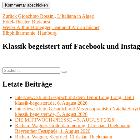
Beitragsnavigation
Vorheriger
Zurück
Gioachino Rossini, L’Italiana in Algeri,
Beitrag:
Erkel-Theater, Budapest
Nächster
Weiter
Arthur Honegger, Jeanne d’Arc au bûcher,
Beitrag:
Elbphilharmonie, Hamburg
Klassik begeistert auf Facebook und Inst
Suchen
Suchen
nach:
Letzte Beiträge
Interview: kb im Gespräch mit dem Tenor Long Long, Teil I
klassik-begeistert.de, 6. August 2026
Interview: kb im Gespräch mit Mezzosopranistin Natalia Skryc
klassik-begeistert.de, 5. August 2026
DIE MITTWOCH-PRESSE – 5. AUGUST 2026
Richard Wagner, Götterdämmerung, Christian Thielemann
Bayreuther Festspiele, 1. August 2026
Richard Wagner, Siegfried, Christian Thielemann