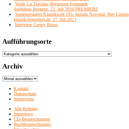
Verdi, La Traviata, Bregenzer Festspiele
Seebühne Bregenz, 22. Juli 2026 PREMIERE
Sommereggers Klassikwelt 195: Jarmila Novotná- Ihre Lippen,
klassik-begeistert.de, 27. Juli 2023
Interview Genny Basso
Aufführungsorte
Aufführungsorte
Archiv
Archiv
Kontakt
Datenschutz
Impressum
Alle Beiträge
Interviews
CD-Besprechungen
Buchbesprechungen