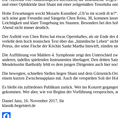
und einer Ophikleide lässt Shani mit einer zeitgemäßen Tenortuba un
Hohe Erwartungen weckt Mozarts Kunstlied „Ch’io mi scordi di te?“.
sich seine gute Freundin und Sängerin Chen Reiss, 38, kommen lasse
Leichtigkeit und klare Tongebung ins Staunen. Besonders bei den hohe
Abend nicht immer deutlich.
Der Auftritt von Chen Reiss hat etwas Opernhaftes, als sie Ende des
verleiht dem hoch ironischen Text über das „himmlische Leben“ nich
Petrus, der seine Fische der Köchin Sankt Martha hinwirft, zünden nic
Die Aufführung von Mahlers 4. Symphonie zeigt den Unterschied zwis
anderen, tadellos spielenden Instrumenten überlagert. Den dritten Sa
Mendelssohn Bartholdy fehlt es dem jungen Dirigenten auch hier noc
Die bewegten, schnellen Stellen liegen Shani und dem Gürzenich-Orc
einem kurzen Zwischenapplaus mit. Auch die verspielten Soli der Holz
Es bleibt ein zufriedenes Publikum zurück. Wer ins Konzert gegangen 
gekommen. Wer aber, wie vor Beginn der Vorführung versprochen, auf 
Daniel Janz, 16. November 2017, für
klassik-begeistert.de