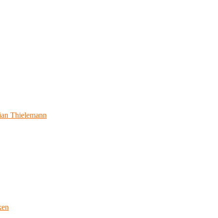
ian Thielemann
ken