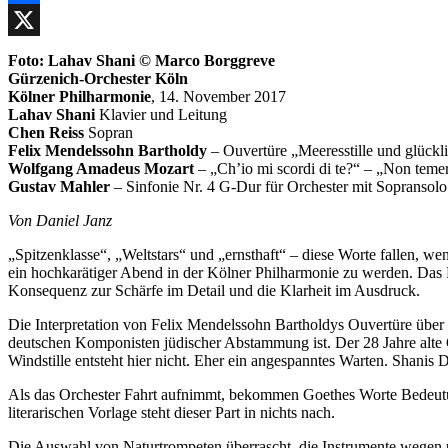
Facebook
X
Foto: Lahav Shani © Marco Borggreve
Gürzenich-Orchester Köln
Kölner Philharmonie
, 14. November 2017
Lahav Shani
Klavier und Leitung
Chen Reiss
Sopran
Felix Mendelssohn Bartholdy
– Ouvertüre „Meeresstille und glückl
Wolfgang Amadeus Mozart
– „Ch’io mi scordi di te?“ – „Non tem
Gustav Mahler
– Sinfonie Nr. 4 G-Dur für Orchester mit Sopransol
Von Daniel Janz
„Spitzenklasse“, „Weltstars“ und „ernsthaft“ – diese Worte fallen, 
ein hochkarätiger Abend in der Kölner Philharmonie zu werden. Das
Konsequenz zur Schärfe im Detail und die Klarheit im Ausdruck.
Die Interpretation von Felix Mendelssohn Bartholdys Ouvertüre über z
deutschen Komponisten jüdischer Abstammung ist. Der 28 Jahre alte Ga
Windstille entsteht hier nicht. Eher ein angespanntes Warten. Shanis 
Als das Orchester Fahrt aufnimmt, bekommen Goethes Worte Bedeutung:
literarischen Vorlage steht dieser Part in nichts nach.
Die Auswahl von Naturtrompeten überrascht, die Instrumente wegen unsa