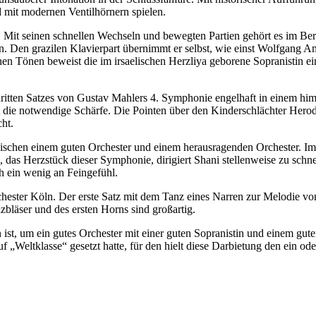
d mit modernen Ventilhörnern spielen.
 Mit seinen schnellen Wechseln und bewegten Partien gehört es im Ber
n. Den grazilen Klavierpart übernimmt er selbst, wie einst Wolfgang 
n Tönen beweist die im irsaelischen Herzliya geborene Sopranistin eine
 dritten Satzes von Gustav Mahlers 4. Symphonie engelhaft in einem h
t die notwendige Schärfe. Die Pointen über den Kinderschlächter Hero
ht.
chen einem guten Orchester und einem herausragenden Orchester. Im zw
tz, das Herzstück dieser Symphonie, dirigiert Shani stellenweise zu sch
h ein wenig an Feingefühl.
hester Köln. Der erste Satz mit dem Tanz eines Narren zur Melodie vo
bläser und des ersten Horns sind großartig.
ist, um ein gutes Orchester mit einer guten Sopranistin und einem gut
„Weltklasse“ gesetzt hatte, für den hielt diese Darbietung den ein ode