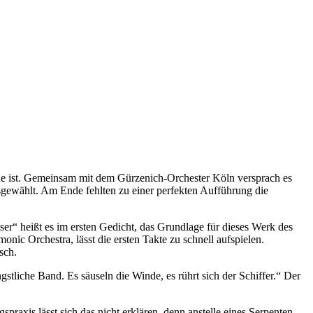
ede ist. Gemeinsam mit dem Gürzenich-Orchester Köln versprach es
gewählt. Am Ende fehlten zu einer perfekten Aufführung die
ser“ heißt es im ersten Gedicht, das Grundlage für dieses Werk des
ic Orchestra, lässt die ersten Takte zu schnell aufspielen.
sch.
tliche Band. Es säuseln die Winde, es rührt sich der Schiffer.“ Der
raxis lässt sich das nicht erklären, denn anstelle eines Serpenten