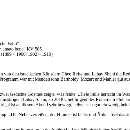
iche Fahrt“
er, amato bene“ KV 505
o (1899 – 1900; 1902 – 1910)
wenn von den israelischen Künstlern Chen Reiss und Lahav Shani die R
 Programm war mit Mendelssohn Bartholdy, Mozart und Mahler gut aus
wei Gedichte Goethes zeigte, was fehlte. „Tiefe Stille herrscht im Was
stdirigent Lahav Shani, ab 2018 Chefdirigent des Rotterdam Philharmon
Dirigat ist an diesem Abend sehr bewegt, teilweise sogar ein wenig hekti
 „Die Nebel zerreißen, der Himmel ist helle, und Äolus löset das ängs
uberer Intonation in der Schlussfanfare. Mit historischer Aufführungsp