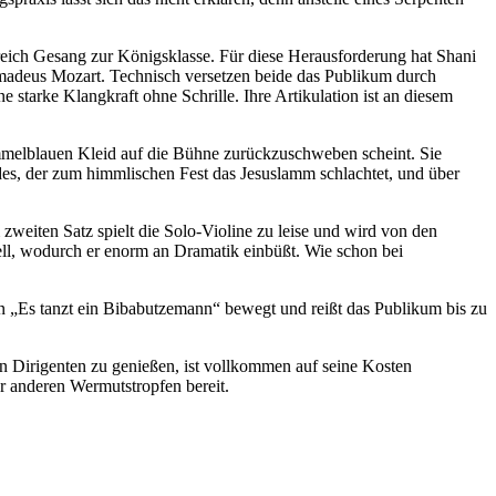
eich Gesang zur Königsklasse. Für diese Herausforderung hat Shani
Amadeus Mozart. Technisch versetzen beide das Publikum durch
 starke Klangkraft ohne Schrille. Ihre Artikulation ist an diesem
immelblauen Kleid auf die Bühne zurückzuschweben scheint. Sie
des, der zum himmlischen Fest das Jesuslamm schlachtet, und über
eiten Satz spielt die Solo-Violine zu leise und wird von den
nell, wodurch er enorm an Dramatik einbüßt. Wie schon bei
n „Es tanzt ein Bibabutzemann“ bewegt und reißt das Publikum bis zu
en Dirigenten zu genießen, ist vollkommen auf seine Kosten
r anderen Wermutstropfen bereit.