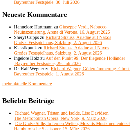
Bayreuther Festspiele, 30. Juli 2026
Neueste Kommentare
Hannelore Hartmann
zu
Giuseppe Verdi, Nabucco
Neuinszenierung, Arena di Verona, 16. August 2025
Sheryl Cupps
zu
Richard Strauss, Ariadne auf Naxos
Großes Festspielhaus, Salzburg, 2. August 2026
Klassikpunk
zu
Richard Strauss, Ariadne auf Naxos
Großes Festspielhaus, Salzburg, 2. August 2026
Ingelore Holz
zu
Auf den Punkt 99: Der fliegende Holländer
Bayreuther Festspiele, 29. Juli 2026
Dr. Ralf Wegner
zu
Richard Wagner, Götterdämmerung, Christ
Bayreuther Festspiele, 1. August 2026
mehr aktuelle Kommentare
Beliebte Beiträge
Richard Wagner, Tristan und Isolde, Lise Davidsen
The Metropolitan Opera, New York, 9. März 2026
Die Große Stille, In fernen Welten, Mozarts Musik neu entdec
Hamburgische Staatsoper, 15. März 2026