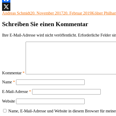
Facebook
Autor
Veröffentlicht
Kategorien
Andreas Schmidt
20. November 2017
20. Februar 2019
Kölner Philha
X
am
Schreiben Sie einen Kommentar
Ihre E-Mail-Adresse wird nicht veröffentlicht.
Erforderliche Felder si
Kommentar
*
Name
*
E-Mail-Adresse
*
Website
Name, E-Mail-Adresse und Website in diesem Browser für meine