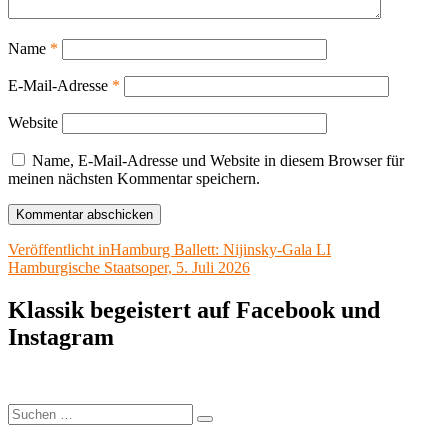
Name
*
E-Mail-Adresse
*
Website
Name, E-Mail-Adresse und Website in diesem Browser für
meinen nächsten Kommentar speichern.
Beitragsnavigation
Veröffentlicht in
Hamburg Ballett: Nijinsky-Gala LI
Hamburgische Staatsoper, 5. Juli 2026
Klassik begeistert auf Facebook und
Instagram
Suchen
Suchen
nach: