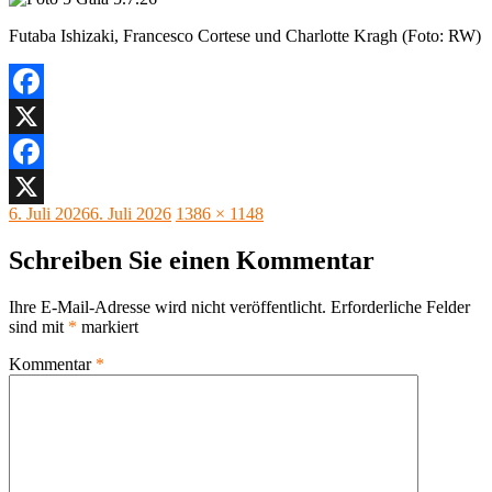
Futaba Ishizaki, Francesco Cortese und Charlotte Kragh (Foto: RW)
Facebook
X
Facebook
Veröffentlicht
Originalgröße
6. Juli 2026
6. Juli 2026
1386 × 1148
X
am
Schreiben Sie einen Kommentar
Ihre E-Mail-Adresse wird nicht veröffentlicht.
Erforderliche Felder
sind mit
*
markiert
Kommentar
*