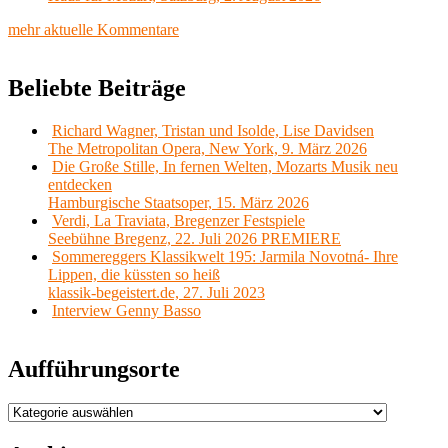
mehr aktuelle Kommentare
Beliebte Beiträge
Richard Wagner, Tristan und Isolde, Lise Davidsen
The Metropolitan Opera, New York, 9. März 2026
Die Große Stille, In fernen Welten, Mozarts Musik neu
entdecken
Hamburgische Staatsoper, 15. März 2026
Verdi, La Traviata, Bregenzer Festspiele
Seebühne Bregenz, 22. Juli 2026 PREMIERE
Sommereggers Klassikwelt 195: Jarmila Novotná- Ihre
Lippen, die küssten so heiß
klassik-begeistert.de, 27. Juli 2023
Interview Genny Basso
Aufführungsorte
Aufführungsorte