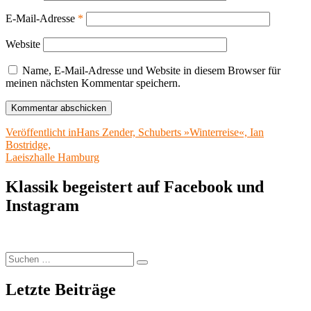
E-Mail-Adresse
*
Website
Name, E-Mail-Adresse und Website in diesem Browser für
meinen nächsten Kommentar speichern.
Beitragsnavigation
Veröffentlicht in
Hans Zender, Schuberts »Winterreise«, Ian
Bostridge,
Laeiszhalle Hamburg
Klassik begeistert auf Facebook und
Instagram
Suchen
Suchen
nach:
Letzte Beiträge