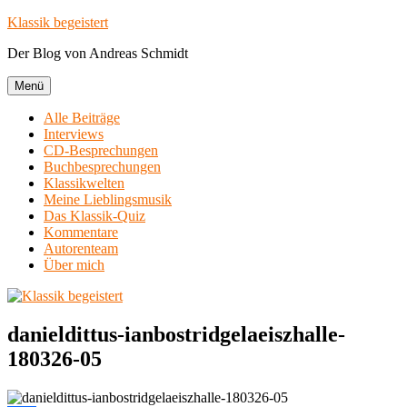
Zum
Klassik begeistert
Inhalt
Der Blog von Andreas Schmidt
springen
Menü
Alle Beiträge
Interviews
CD-Besprechungen
Buchbesprechungen
Klassikwelten
Meine Lieblingsmusik
Das Klassik-Quiz
Kommentare
Autorenteam
Über mich
danieldittus-ianbostridgelaeiszhalle-
180326-05