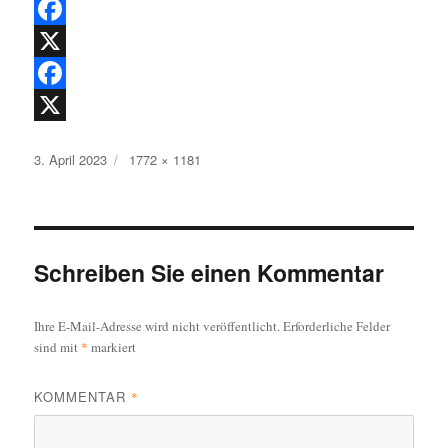
F
a
X
c
F
e
a
X
Veröffentlicht
Originalgröße
3. April 2023
1772 × 1181
b
c
am
o
e
o
b
k
o
Schreiben Sie einen Kommentar
o
Ihre E-Mail-Adresse wird nicht veröffentlicht.
Erforderliche Felder
k
sind mit
*
markiert
KOMMENTAR
*