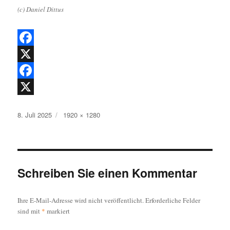
(c) Daniel Dittus
F
a
X
c
F
e
a
X
Veröffentlicht
Originalgröße
8. Juli 2025
1920 × 1280
b
c
am
o
e
o
b
k
o
Schreiben Sie einen Kommentar
o
Ihre E-Mail-Adresse wird nicht veröffentlicht.
Erforderliche Felder
k
sind mit
*
markiert