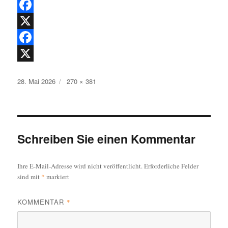
F
a
X
c
F
e
a
X
Veröffentlicht
Originalgröße
28. Mai 2026
270 × 381
b
c
am
o
e
o
b
k
o
Schreiben Sie einen Kommentar
o
Ihre E-Mail-Adresse wird nicht veröffentlicht.
Erforderliche Felder
k
sind mit
*
markiert
KOMMENTAR
*