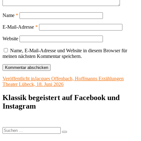
Name
*
E-Mail-Adresse
*
Website
Name, E-Mail-Adresse und Website in diesem Browser für
meinen nächsten Kommentar speichern.
Beitragsnavigation
Veröffentlicht in
Jacques Offenbach, Hoffmanns Erzählungen
Theater Lübeck, 18. Juni 2026
Klassik begeistert auf Facebook und
Instagram
Suchen
Suchen
nach: