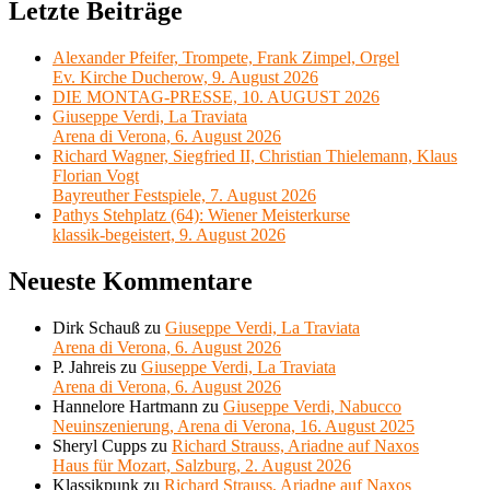
Letzte Beiträge
Alexander Pfeifer, Trompete, Frank Zimpel, Orgel
Ev. Kirche Ducherow, 9. August 2026
DIE MONTAG-PRESSE, 10. AUGUST 2026
Giuseppe Verdi, La Traviata
Arena di Verona, 6. August 2026
Richard Wagner, Siegfried II, Christian Thielemann, Klaus
Florian Vogt
Bayreuther Festspiele, 7. August 2026
Pathys Stehplatz (64): Wiener Meisterkurse
klassik-begeistert, 9. August 2026
Neueste Kommentare
Dirk Schauß
zu
Giuseppe Verdi, La Traviata
Arena di Verona, 6. August 2026
P. Jahreis
zu
Giuseppe Verdi, La Traviata
Arena di Verona, 6. August 2026
Hannelore Hartmann
zu
Giuseppe Verdi, Nabucco
Neuinszenierung, Arena di Verona, 16. August 2025
Sheryl Cupps
zu
Richard Strauss, Ariadne auf Naxos
Haus für Mozart, Salzburg, 2. August 2026
Klassikpunk
zu
Richard Strauss, Ariadne auf Naxos