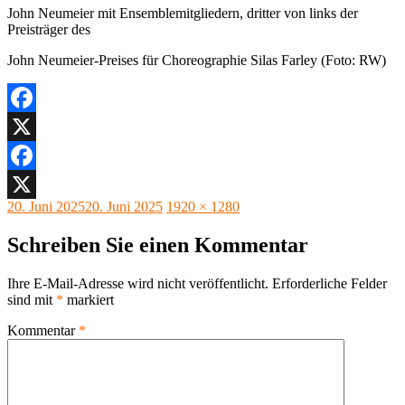
John Neumeier mit Ensemblemitgliedern, dritter von links der
Preisträger des
John Neumeier-Preises für Choreographie Silas Farley (Foto: RW)
Facebook
X
Facebook
Veröffentlicht
Originalgröße
20. Juni 2025
20. Juni 2025
1920 × 1280
X
am
Schreiben Sie einen Kommentar
Ihre E-Mail-Adresse wird nicht veröffentlicht.
Erforderliche Felder
sind mit
*
markiert
Kommentar
*