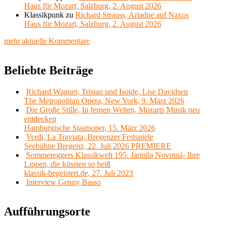
Haus für Mozart, Salzburg, 2. August 2026
Klassikpunk
zu
Richard Strauss, Ariadne auf Naxos
Haus für Mozart, Salzburg, 2. August 2026
mehr aktuelle Kommentare
Beliebte Beiträge
Richard Wagner, Tristan und Isolde, Lise Davidsen
The Metropolitan Opera, New York, 9. März 2026
Die Große Stille, In fernen Welten, Mozarts Musik neu
entdecken
Hamburgische Staatsoper, 15. März 2026
Verdi, La Traviata, Bregenzer Festspiele
Seebühne Bregenz, 22. Juli 2026 PREMIERE
Sommereggers Klassikwelt 195: Jarmila Novotná- Ihre
Lippen, die küssten so heiß
klassik-begeistert.de, 27. Juli 2023
Interview Genny Basso
Aufführungsorte