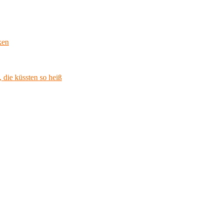
ken
 die küssten so heiß