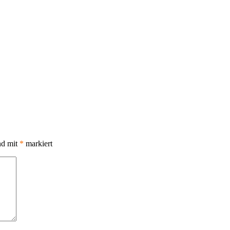
nd mit
*
markiert