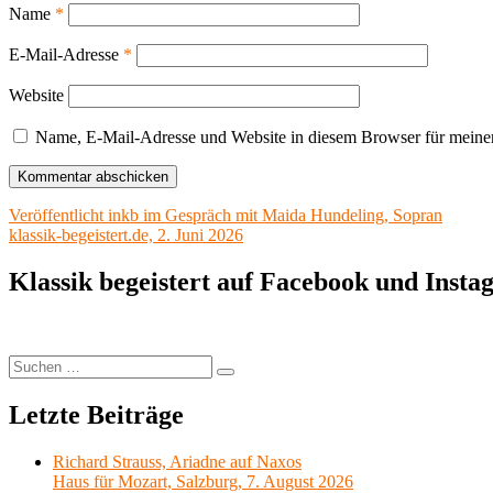
Name
*
E-Mail-Adresse
*
Website
Name, E-Mail-Adresse und Website in diesem Browser für meine
Beitragsnavigation
Veröffentlicht in
kb im Gespräch mit Maida Hundeling, Sopran
klassik-begeistert.de, 2. Juni 2026
Klassik begeistert auf Facebook und Inst
Suchen
Suchen
nach:
Letzte Beiträge
Richard Strauss, Ariadne auf Naxos
Haus für Mozart, Salzburg, 7. August 2026