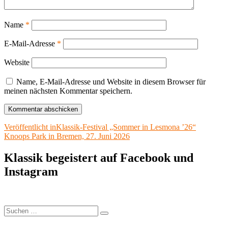
Name
*
E-Mail-Adresse
*
Website
Name, E-Mail-Adresse und Website in diesem Browser für
meinen nächsten Kommentar speichern.
Beitragsnavigation
Veröffentlicht in
Klassik-Festival „Sommer in Lesmona ’26“
Knoops Park in Bremen, 27. Juni 2026
Klassik begeistert auf Facebook und
Instagram
Suchen
Suchen
nach: