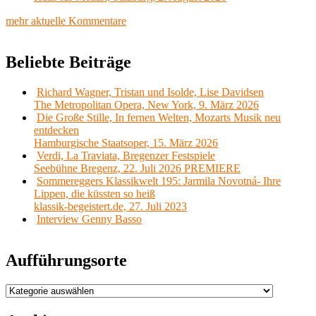
mehr aktuelle Kommentare
Beliebte Beiträge
Richard Wagner, Tristan und Isolde, Lise Davidsen
The Metropolitan Opera, New York, 9. März 2026
Die Große Stille, In fernen Welten, Mozarts Musik neu
entdecken
Hamburgische Staatsoper, 15. März 2026
Verdi, La Traviata, Bregenzer Festspiele
Seebühne Bregenz, 22. Juli 2026 PREMIERE
Sommereggers Klassikwelt 195: Jarmila Novotná- Ihre
Lippen, die küssten so heiß
klassik-begeistert.de, 27. Juli 2023
Interview Genny Basso
Aufführungsorte
Aufführungsorte