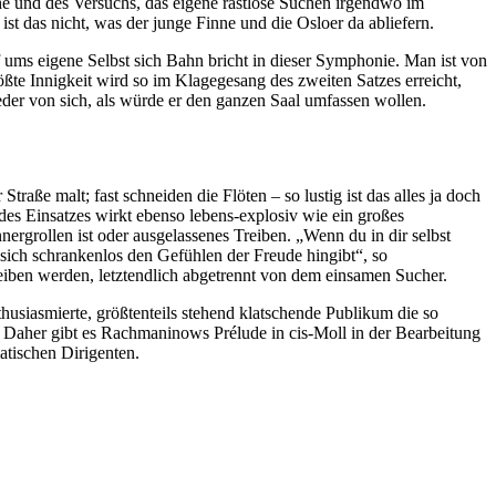
e und des Versuchs, das eigene rastlose Suchen irgendwo im
st das nicht, was der junge Finne und die Osloer da abliefern.
ums eigene Selbst sich Bahn bricht in dieser Symphonie. Man ist von
ßte Innigkeit wird so im Klagegesang des zweiten Satzes erreicht,
der von sich, als würde er den ganzen Saal umfassen wollen.
raße malt; fast schneiden die Flöten – so lustig ist das alles ja doch
des Einsatzes wirkt ebenso lebens-explosiv wie ein großes
ergrollen ist oder ausgelassenes Treiben. „Wenn du in dir selbst
 sich schrankenlos den Gefühlen der Freude hingibt“, so
iben werden, letztendlich abgetrennt von dem einsamen Sucher.
husiasmierte, größtenteils stehend klatschende Publikum die so
 Daher gibt es Rachmaninows Prélude in cis-Moll in der Bearbeitung
atischen Dirigenten.