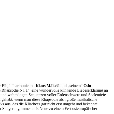
r Elbphilharmonie mit
Klaus Mäkelä
und „seinem“
Oslo
 Rhapsodie Nr. 1“, eine wundervolle klingende Liebeserklärung an
en und wehmütigen Sequenzen voller Erdenschwere und Seelentiefe.
en gehabt, wenn man diese Rhapsodie als „große musikalische
cks aus, das die Klischees gar nicht erst umgeht und bekannte
er Steigerung immer aufs Neue zu einem Fest osteuropäischer