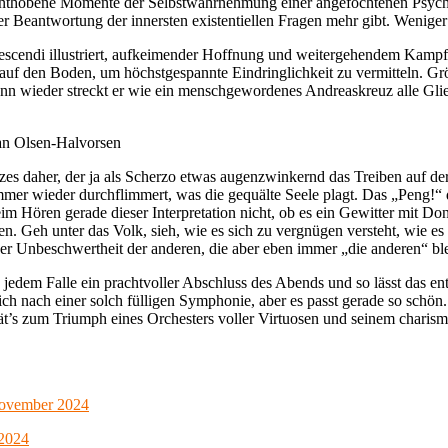
itenthobene Momente der Selbstwahrnehmung einer angefochtenen Psych
 Beantwortung der innersten existentiellen Fragen mehr gibt. Weniger i
rescendi illustriert, aufkeimender Hoffnung und weitergehendem Kampf 
auf den Boden, um höchstgespannte Eindringlichkeit zu vermitteln. Grö
nn wieder streckt er wie ein menschgewordenes Andreaskreuz alle Glie
n Olsen-Halvorsen
es daher, der ja als Scherzo etwas augenzwinkernd das Treiben auf der St
immer wieder durchflimmert, was die gequälte Seele plagt. Das „Peng!“ 
m Hören gerade dieser Interpretation nicht, ob es ein Gewitter mit Donn
. Geh unter das Volk, sieh, wie es sich zu vergnügen versteht, wie es
 Unbeschwertheit der anderen, die aber eben immer „die anderen“ ble
 jedem Falle ein prachtvoller Abschluss des Abends und so lässt das ent
 nach einer solch fülligen Symphonie, aber es passt gerade so schön.
t’s zum Triumph eines Orchesters voller Virtuosen und seinem charism
November 2024
 2024