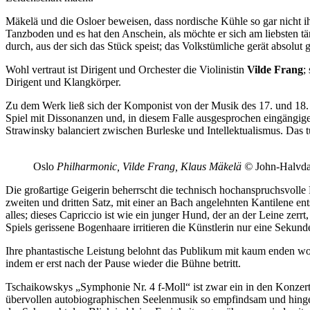
Mäkelä und die Osloer beweisen, dass nordische Kühle so gar nicht i
Tanzboden und es hat den Anschein, als möchte er sich am liebsten t
durch, aus der sich das Stück speist; das Volkstümliche gerät absolut 
Wohl vertraut ist Dirigent und Orchester die Violinistin
Vilde Frang
;
Dirigent und Klangkörper.
Zu dem Werk ließ sich der Komponist von der Musik des 17. und 18. Ja
Spiel mit Dissonanzen und, in diesem Falle ausgesprochen eingängige
Strawinsky balanciert zwischen Burleske und Intellektualismus. Das tu
Oslo
Philharmonic, Vilde Frang, Klaus Mäkelä ©
John-Halvda
Die großartige Geigerin beherrscht die technisch hochanspruchsvolle P
zweiten und dritten Satz, mit einer an Bach angelehnten Kantilene e
alles; dieses Capriccio ist wie ein junger Hund, der an der Leine zer
Spiels gerissene Bogenhaare irritieren die Künstlerin nur eine Sekunde
Ihre phantastische Leistung belohnt das Publikum mit kaum enden wo
indem er erst nach der Pause wieder die Bühne betritt.
Tschaikowskys „Symphonie Nr. 4 f-Moll“ ist zwar ein in den Konzert
übervollen autobiographischen Seelenmusik so empfindsam und hingeb