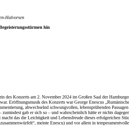
sen-Halvorsen
Begeisterungsstürmen hin
ucherin des Konzerts am 2. November 2024 im Großen Saal der Hamburge
en war. Eröffnungsmusik des Konzerts war George Enescus „Rumänische
Instrumentierung, abwechselnd schwungvollen, lebensprühenden Passag
 zumindest gab er sich so – und wahrscheinlich hätte er nichts dageg
ht macht das die Leichtigkeit und Lebensfreude dieses erfolgreichen Stü
 („zusammenwürfelt“, meinte Enescu) und vor allem in temperamentvoll