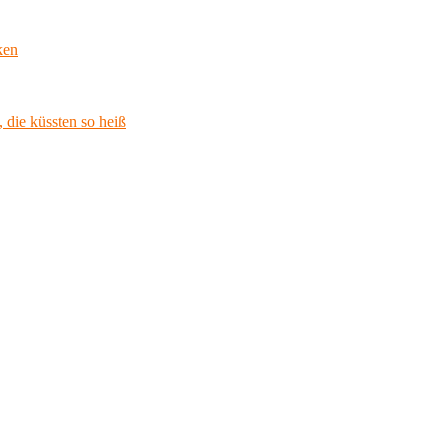
ken
 die küssten so heiß