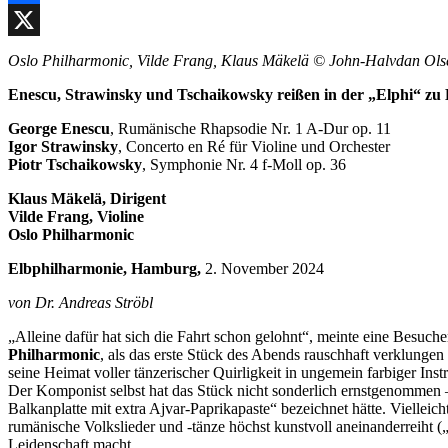
Facebook
X
Oslo Philharmonic, Vilde Frang, Klaus Mäkelä © John-Halvdan Ol
Enescu, Strawinsky und Tschaikowsky reißen in der „Elphi“ zu 
George Enescu
, Rumänische Rhapsodie Nr. 1 A-Dur op. 11
Igor Strawinsky
, Concerto en Ré für Violine und Orchester
Piotr Tschaikowsky
, Symphonie Nr. 4 f-Moll op. 36
Klaus Mäkelä, Dirigent
Vilde Frang, Violine
Oslo Philharmonic
Elbphilharmonie, Hamburg,
2. November 2024
von Dr. Andreas Ströbl
„Alleine dafür hat sich die Fahrt schon gelohnt“, meinte eine Bes
Philharmonic
, als das erste Stück des Abends rauschhaft verklung
seine Heimat voller tänzerischer Quirligkeit in ungemein farbiger 
Der Komponist selbst hat das Stück nicht sonderlich ernstgenommen –
Balkanplatte mit extra Ajvar-Paprikapaste“ bezeichnet hätte. Vielleic
rumänische Volkslieder und -tänze höchst kunstvoll aneinanderreiht
Leidenschaft macht.