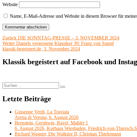
Website
Name, E-Mail-Adresse und Website in diesem Browser für meine
Beitragsnavigation
Vorheriger
Zurück
DIE SONNTAG-PRESSE – 3. NOVEMBER 2024
Nächster
Beitrag:
Weiter
Daniels vergessene Klassiker 39: Franz von Suppé
Beitrag:
klassik-begeistert.de, 3. November 2024
Klassik begeistert auf Facebook und Inst
Suchen
Suchen
nach:
Letzte Beiträge
Giuseppe Verdi, La Traviata
Arena di Verona, 6. August 2026
Bernstein, Gershwin, Ravel, Mahler 1
6. August 2026, Kurhaus Wiesbaden, Friedrich-von-Thiersch-S
Richard Wagner, Die Walküre II, Christian Thielemann