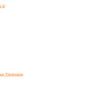
e II
ian Thielemann