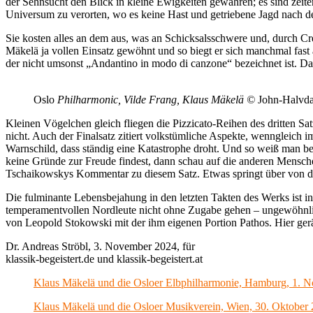
der Sehnsucht den Blick in kleine Ewigkeiten gewähren; es sind ze
Universum zu verorten, wo es keine Hast und getriebene Jagd nach der
Sie kosten alles an dem aus, was an Schicksalsschwere und, durch C
Mäkelä ja vollen Einsatz gewöhnt und so biegt er sich manchmal fast 
der nicht umsonst „Andantino in modo di canzone“ bezeichnet ist. Da
Oslo
Philharmonic, Vilde Frang, Klaus Mäkelä ©
John-Halvda
Kleinen Vögelchen gleich fliegen die Pizzicato-Reihen des dritten Satz
nicht. Auch der Finalsatz zitiert volkstümliche Aspekte, wenngleich 
Warnschild, dass ständig eine Katastrophe droht. Und so weiß man bei
keine Gründe zur Freude findest, dann schau auf die anderen Menschen
Tschaikowskys Kommentar zu diesem Satz. Etwas springt über von der
Die fulminante Lebensbejahung in den letzten Takten des Werks ist in
temperamentvollen Nordleute nicht ohne Zugabe gehen – ungewöhnlich
von Leopold Stokowski mit der ihm eigenen Portion Pathos. Hier gerä
Dr. Andreas Ströbl, 3. November 2024, für
klassik-begeistert.de und klassik-begeistert.at
Klaus Mäkelä und die Osloer Elbphilharmonie, Hamburg, 1. 
Klaus Mäkelä und die Osloer Musikverein, Wien, 30. Oktober