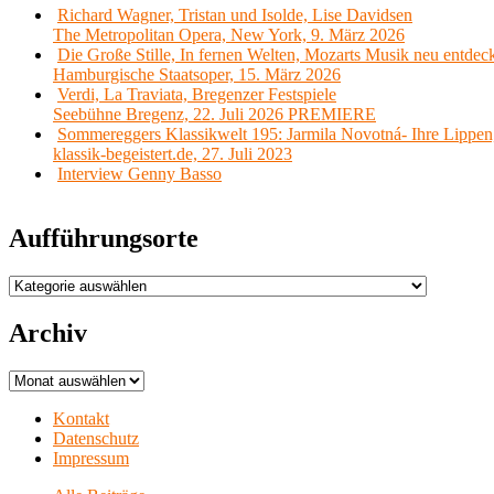
Richard Wagner, Tristan und Isolde, Lise Davidsen
The Metropolitan Opera, New York, 9. März 2026
Die Große Stille, In fernen Welten, Mozarts Musik neu entdec
Hamburgische Staatsoper, 15. März 2026
Verdi, La Traviata, Bregenzer Festspiele
Seebühne Bregenz, 22. Juli 2026 PREMIERE
Sommereggers Klassikwelt 195: Jarmila Novotná- Ihre Lippen,
klassik-begeistert.de, 27. Juli 2023
Interview Genny Basso
Aufführungsorte
Aufführungsorte
Archiv
Archiv
Kontakt
Datenschutz
Impressum