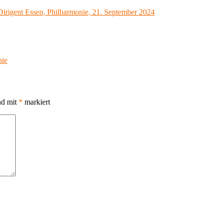
irigent Essen, Philharmonie, 21. September 2024
nie
nd mit
*
markiert