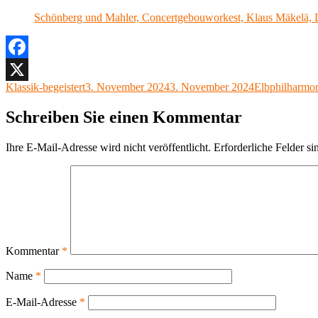
Schönberg und Mahler, Concertgebouworkest, Klaus Mäkelä, D
Facebook
Autor
Veröffentlicht
Kategorien
Klassik-begeistert
3. November 2024
3. November 2024
Elbphilharmo
X
am
Schreiben Sie einen Kommentar
Ihre E-Mail-Adresse wird nicht veröffentlicht.
Erforderliche Felder si
Kommentar
*
Name
*
E-Mail-Adresse
*