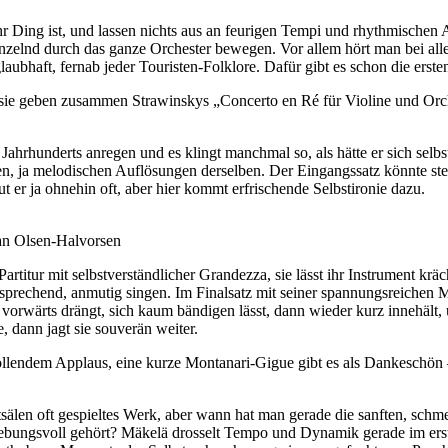
hr Ding ist, und lassen nichts aus an feurigen Tempi und rhythmische
änzelnd durch das ganze Orchester bewegen. Vor allem hört man bei all
glaubhaft, fernab jeder Touristen-Folklore. Dafür gibt es schon die erst
 sie geben zusammen Strawinskys „Concerto en Ré für Violine und Orche
hrhunderts anregen und es klingt manchmal so, als hätte er sich selbs
n, ja melodischen Auflösungen derselben. Der Eingangssatz könnte ste
t er ja ohnehin oft, aber hier kommt erfrischende Selbstironie dazu.
n Olsen-Halvorsen
artitur mit selbstverständlicher Grandezza, sie lässt ihr Instrument kr
ntsprechend, anmutig singen. Im Finalsatz mit seiner spannungsreichen
rt, vorwärts drängt, sich kaum bändigen lässt, dann wieder kurz innehäl
, dann jagt sie souverän weiter.
llendem Applaus, eine kurze Montanari-Gigue gibt es als Dankeschön – 
sälen oft gespieltes Werk, aber wann hat man gerade die sanften, sch
ungsvoll gehört? Mäkelä drosselt Tempo und Dynamik gerade im ersten