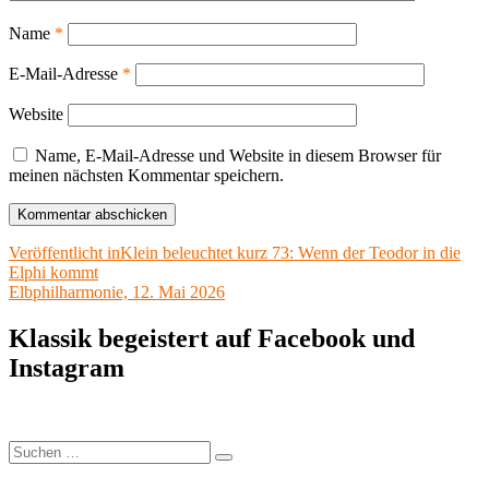
Name
*
E-Mail-Adresse
*
Website
Name, E-Mail-Adresse und Website in diesem Browser für
meinen nächsten Kommentar speichern.
Beitragsnavigation
Veröffentlicht in
Klein beleuchtet kurz 73: Wenn der Teodor in die
Elphi kommt
Elbphilharmonie, 12. Mai 2026
Klassik begeistert auf Facebook und
Instagram
Suchen
Suchen
nach: