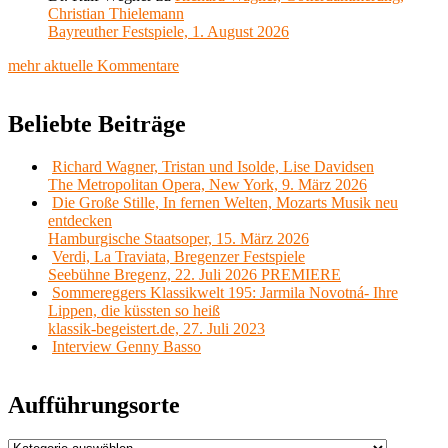
Christian Thielemann
Bayreuther Festspiele, 1. August 2026
mehr aktuelle Kommentare
Beliebte Beiträge
Richard Wagner, Tristan und Isolde, Lise Davidsen
The Metropolitan Opera, New York, 9. März 2026
Die Große Stille, In fernen Welten, Mozarts Musik neu
entdecken
Hamburgische Staatsoper, 15. März 2026
Verdi, La Traviata, Bregenzer Festspiele
Seebühne Bregenz, 22. Juli 2026 PREMIERE
Sommereggers Klassikwelt 195: Jarmila Novotná- Ihre
Lippen, die küssten so heiß
klassik-begeistert.de, 27. Juli 2023
Interview Genny Basso
Aufführungsorte
Aufführungsorte