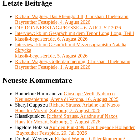
Letzte Beiträge
Richard Wagner, Das Rheingold II, Christian Thielemann
Bayreuther Festspiele, 4. August 2026
DIE DONNERSTAG-PRESSE – 6. AUGUST 2026
Interview: kb im Gespräch mit dem Tenor Long Long, Teil I
klassik-begeistert.de, 6. August 2026
Interview: kb im Gespräch mit Mezzosopranistin Natalia
Skrycka
klassik-begeistert.de, 5. August 2026
Richard Wagner, Götterdämmerung, Christian Thielemann
Bayreuther Festspiele, 1. August 2026
Neueste Kommentare
Hannelore Hartmann
zu
Giuseppe Verdi, Nabucco
Neuinszenierung, Arena di Verona, 16. August 2025
Sheryl Cupps
zu
Richard Strauss, Ariadne auf Naxos
Haus für Mozart, Salzburg, 2. August 2026
Klassikpunk
zu
Richard Strauss, Ariadne auf Naxos
Haus für Mozart, Salzburg, 2. August 2026
Ingelore Holz
zu
Auf den Punkt 99: Der fliegende Holländer
Bayreuther Festspiele, 29. Juli 2026
Dr. Ralf Wegner
zu
Richard Wagner, Götterdämmerung,