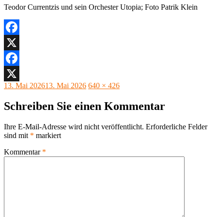
Teodor Currentzis und sein Orchester Utopia; Foto Patrik Klein
Facebook
X
Facebook
Veröffentlicht
Originalgröße
13. Mai 2026
13. Mai 2026
640 × 426
X
am
Schreiben Sie einen Kommentar
Ihre E-Mail-Adresse wird nicht veröffentlicht.
Erforderliche Felder
sind mit
*
markiert
Kommentar
*