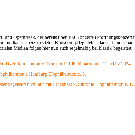
ert- und Opernfreak, der bereits über 300 Konzerte (Eröffnungskonzert
mmunikationsnetz zu vielen Künstlern pflegt. Meist lauscht und schau
zialen Medien folgen hier nun auch regelmäßig bei klassik-begeistert 
gibt Dvořák in Hamburg (Konzert 1) Elbphilharmonie, 12. März 2024
Elbphilharmonie Hamburg Elbphilharmonie, 6.
er begeistert nicht nur mit Bruckners 9. Sinfonie Elbphilharmonie, 1