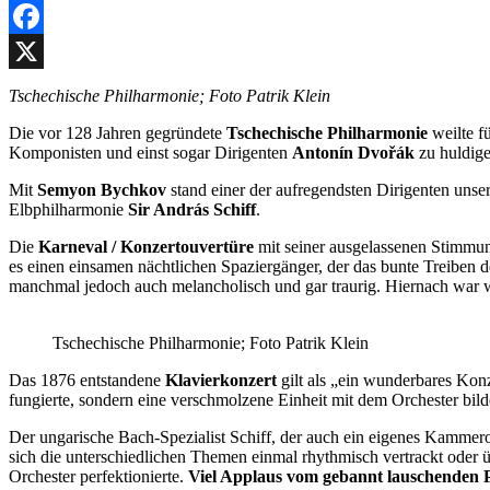
Facebook
X
Tschechische Philharmonie; Foto Patrik Klein
Die vor 128 Jahren gegründete
Tschechische Philharmonie
weilte f
Komponisten und einst sogar Dirigenten
Antonín Dvořák
zu huldig
Mit
Semyon Bychkov
stand einer der aufregendsten Dirigenten uns
Elbphilharmonie
Sir András Schiff
.
Die
Karneval / Konzertouvertüre
mit seiner ausgelassenen Stimmung
es einen einsamen nächtlichen Spaziergänger, der das bunte Treiben 
manchmal jedoch auch melancholisch und gar traurig. Hiernach war 
Tschechische Philharmonie; Foto Patrik Klein
Das 1876 entstandene
Klavierkonzert
gilt als „ein wunderbares Kon
fungierte, sondern eine verschmolzene Einheit mit dem Orchester bild
Der ungarische Bach-Spezialist Schiff, der auch ein eigenes Kammero
sich die unterschiedlichen Themen einmal rhythmisch vertrackt oder
Orchester perfektionierte.
Viel Applaus vom gebannt lauschenden 