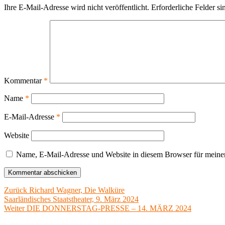
Ihre E-Mail-Adresse wird nicht veröffentlicht.
Erforderliche Felder si
Kommentar
*
Name
*
E-Mail-Adresse
*
Website
Name, E-Mail-Adresse und Website in diesem Browser für meine
Beitragsnavigation
Vorheriger
Zurück
Richard Wagner, Die Walküre
Beitrag:
Saarländisches Staatstheater, 9. März 2024
Nächster
Weiter
DIE DONNERSTAG-PRESSE – 14. MÄRZ 2024
Beitrag: