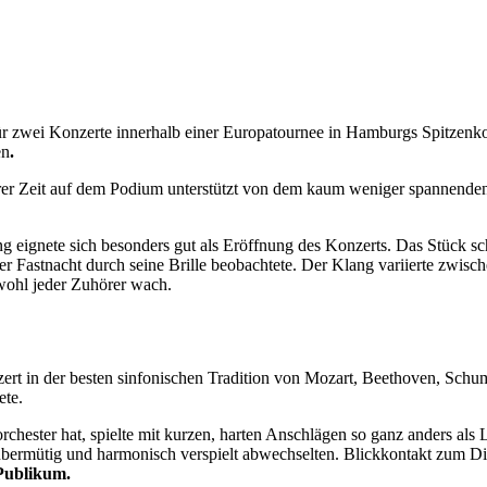
ür zwei Konzerte innerhalb einer Europatournee in Hamburgs Spitzenkon
en
.
erer Zeit auf dem Podium unterstützt von dem kaum weniger spannenden
 eignete sich besonders gut als Eröffnung des Konzerts. Das Stück sc
der Fastnacht durch seine Brille beobachtete. Der Klang variierte zw
wohl jeder Zuhörer wach.
zert in der besten sinfonischen Tradition von Mozart, Beethoven, Schu
ete.
rchester hat, spielte mit kurzen, harten Anschlägen so ganz anders a
 übermütig und harmonisch verspielt abwechselten. Blickkontakt zum D
Publikum.