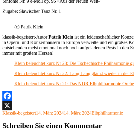
Sinfonie Nr. 9 e-Moll op. 95 »Aus der Neuen Welt«
Zugabe: Slawischer Tanz Nr. 1
(c) Patrik Klein
klassik-begeistert-Autor
Patrik Klein
ist ein leidenschaftlicher Konz
in Opern- und Konzerthäusern in Europa verweilte und ein großes Ko
entstehenden meist emotional noch hoch aufgeladenen Posts in den So
immer mit großem Herzen!
Klein beleuchtet kurz Nr 23: Die Tschechische Philharmonie 
Klein beleuchtet kurz Nr 22: Lang Lang glänzt wieder in der 
Klein beleuchtet kurz Nr 21: Das NDR Elbphilharmonie Orchest
Facebook
Autor
Veröffentlicht
Kategorien
Klassik-begeistert
14. März 2024
14. März 2024
Elbphilharmonie
X
am
Schreiben Sie einen Kommentar