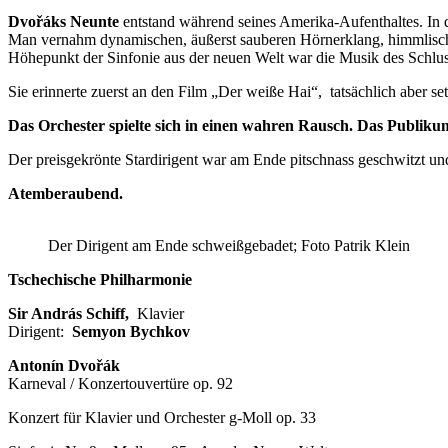
Dvořáks Neunte
entstand während seines Amerika-Aufenthaltes. In 
Man vernahm dynamischen, äußerst sauberen Hörnerklang, himmlisch
Höhepunkt der Sinfonie aus der neuen Welt war die Musik des Schlus
Sie erinnerte zuerst an den Film „Der weiße Hai“, tatsächlich aber s
Das Orchester spielte sich in einen wahren Rausch. Das Publiku
Der preisgekrönte Stardirigent war am Ende pitschnass geschwitzt u
Atemberaubend.
Der Dirigent am Ende schweißgebadet; Foto Patrik Klein
Tschechische Philharmonie
Sir András Schiff,
Klavier
Dirigent:
Semyon Bychkov
Antonín Dvořák
Karneval / Konzertouvertüre op. 92
Konzert für Klavier und Orchester g-Moll op. 33