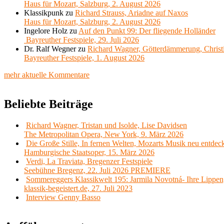
Haus für Mozart, Salzburg, 2. August 2026
Klassikpunk
zu
Richard Strauss, Ariadne auf Naxos
Haus für Mozart, Salzburg, 2. August 2026
Ingelore Holz
zu
Auf den Punkt 99: Der fliegende Holländer
Bayreuther Festspiele, 29. Juli 2026
Dr. Ralf Wegner
zu
Richard Wagner, Götterdämmerung, Christ
Bayreuther Festspiele, 1. August 2026
mehr aktuelle Kommentare
Beliebte Beiträge
Richard Wagner, Tristan und Isolde, Lise Davidsen
The Metropolitan Opera, New York, 9. März 2026
Die Große Stille, In fernen Welten, Mozarts Musik neu entdec
Hamburgische Staatsoper, 15. März 2026
Verdi, La Traviata, Bregenzer Festspiele
Seebühne Bregenz, 22. Juli 2026 PREMIERE
Sommereggers Klassikwelt 195: Jarmila Novotná- Ihre Lippen,
klassik-begeistert.de, 27. Juli 2023
Interview Genny Basso