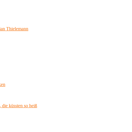
ian Thielemann
ken
 die küssten so heiß