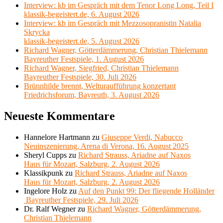
Interview: kb im Gespräch mit dem Tenor Long Long, Teil I
klassik-begeistert.de, 6. August 2026
Interview: kb im Gespräch mit Mezzosopranistin Natalia
Skrycka
klassik-begeistert.de, 5. August 2026
Richard Wagner, Götterdämmerung, Christian Thielemann
Bayreuther Festspiele, 1. August 2026
Richard Wagner, Siegfried, Christian Thielemann
Bayreuther Festspiele, 30. Juli 2026
Brünnhilde brennt, Welturaufführung konzertant
Friedrichsforum, Bayreuth, 3. August 2026
Neueste Kommentare
Hannelore Hartmann
zu
Giuseppe Verdi, Nabucco
Neuinszenierung, Arena di Verona, 16. August 2025
Sheryl Cupps
zu
Richard Strauss, Ariadne auf Naxos
Haus für Mozart, Salzburg, 2. August 2026
Klassikpunk
zu
Richard Strauss, Ariadne auf Naxos
Haus für Mozart, Salzburg, 2. August 2026
Ingelore Holz
zu
Auf den Punkt 99: Der fliegende Holländer
Bayreuther Festspiele, 29. Juli 2026
Dr. Ralf Wegner
zu
Richard Wagner, Götterdämmerung,
Christian Thielemann