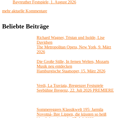
Bayreuther Festspiele, 1. August 2026
mehr aktuelle Kommentare
Beliebte Beiträge
Richard Wagner, Tristan und Isolde, Lise
Davidsen
The Metropolitan Opera, New York, 9. März
2026
Die Große Stille, In fernen Welten, Mozarts
Musik neu entdecken
Hamburgische Staatsoper, 15. März 2026
Verdi, La Traviata, Bregenzer Festspiele
Seebühne Bregenz, 22. Juli 2026 PREMIERE
Sommereggers Klassikwelt 195: Jarmila
Novotná- Ihre Lippen, die küssten so heiß