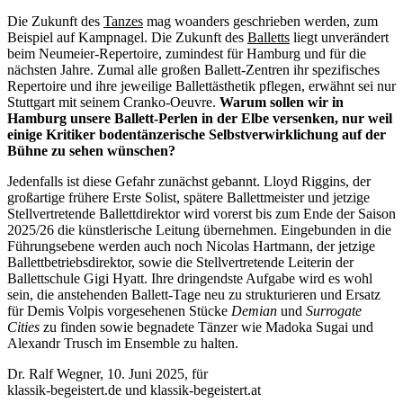
Die Zukunft des
Tanzes
mag woanders geschrieben werden, zum
Beispiel auf Kampnagel. Die Zukunft des
Balletts
liegt unverändert
beim Neumeier-Repertoire, zumindest für Hamburg und für die
nächsten Jahre. Zumal alle großen Ballett-Zentren ihr spezifisches
Repertoire und ihre jeweilige Ballettästhetik pflegen, erwähnt sei nur
Stuttgart mit seinem Cranko-Oeuvre.
Warum sollen wir in
Hamburg unsere Ballett-Perlen in der Elbe versenken, nur weil
einige Kritiker bodentänzerische Selbstverwirklichung auf der
Bühne zu sehen wünschen?
Jedenfalls ist diese Gefahr zunächst gebannt. Lloyd Riggins, der
großartige frühere Erste Solist, spätere Ballettmeister und jetzige
Stellvertretende Ballettdirektor wird vorerst bis zum Ende der Saison
2025/26 die künstlerische Leitung übernehmen. Eingebunden in die
Führungsebene werden auch noch Nicolas Hartmann, der jetzige
Ballettbetriebsdirektor, sowie die Stellvertretende Leiterin der
Ballettschule Gigi Hyatt. Ihre dringendste Aufgabe wird es wohl
sein, die anstehenden Ballett-Tage neu zu strukturieren und Ersatz
für Demis Volpis vorgesehenen Stücke
Demian
und
Surrogate
Cities
zu finden sowie begnadete Tänzer wie Madoka Sugai und
Alexandr Trusch im Ensemble zu halten.
Dr. Ralf Wegner, 10. Juni 2025, für
klassik-begeistert.de und klassik-begeistert.at