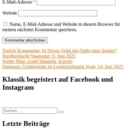
E-Mail-Adresse
*
Website
Name, E-Mail-Adresse und Website in diesem Browser für
meinen nächsten Kommentar speichern.
Beitragsnavigation
Vorheriger
Zurück
Kommentar: Ist Demis Volpi das Opfer einer Intrige?
Beitrag:
Hamburgische Staatsoper, 9. Juni 2025
Nächster
Weiter
Marc-André Hamelin, Klavier
Beitrag:
Duisburg, Gebläsehalle im Landschaftspark Nord, 14. Juni 2025
Klassik begeistert auf Facebook und
Instagram
Suchen
Suchen
nach:
Letzte Beiträge