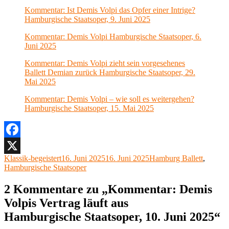
Kommentar: Ist Demis Volpi das Opfer einer Intrige?
Hamburgische Staatsoper, 9. Juni 2025
Kommentar: Demis Volpi Hamburgische Staatsoper, 6.
Juni 2025
Kommentar: Demis Volpi zieht sein vorgesehenes
Ballett Demian zurück Hamburgische Staatsoper, 29.
Mai 2025
Kommentar: Demis Volpi – wie soll es weitergehen?
Hamburgische Staatsoper, 15. Mai 2025
Facebook
Autor
Veröffentlicht
Kategorien
Klassik-begeistert
16. Juni 2025
16. Juni 2025
Hamburg Ballett
,
X
am
Hamburgische Staatsoper
2 Kommentare zu „Kommentar: Demis
Volpis Vertrag läuft aus
Hamburgische Staatsoper, 10. Juni 2025“