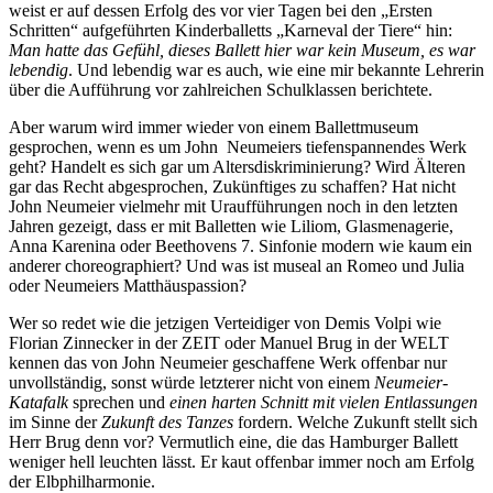
weist er auf dessen Erfolg des vor vier Tagen bei den „Ersten
Schritten“ aufgeführten Kinderballetts „Karneval der Tiere“ hin:
Man hatte das Gefühl, dieses Ballett hier war kein Museum, es war
lebendig
. Und lebendig war es auch, wie eine mir bekannte Lehrerin
über die Aufführung vor zahlreichen Schulklassen berichtete.
Aber warum wird immer wieder von einem Ballettmuseum
gesprochen, wenn es um John Neumeiers tiefenspannendes Werk
geht? Handelt es sich gar um Altersdiskriminierung? Wird Älteren
gar das Recht abgesprochen, Zukünftiges zu schaffen? Hat nicht
John Neumeier vielmehr mit Uraufführungen noch in den letzten
Jahren gezeigt, dass er mit Balletten wie Liliom, Glasmenagerie,
Anna Karenina oder Beethovens 7. Sinfonie modern wie kaum ein
anderer choreographiert? Und was ist museal an Romeo und Julia
oder Neumeiers Matthäuspassion?
Wer so redet wie die jetzigen Verteidiger von Demis Volpi wie
Florian Zinnecker in der ZEIT oder Manuel Brug in der WELT
kennen das von John Neumeier geschaffene Werk offenbar nur
unvollständig, sonst würde letzterer nicht von einem
Neumeier-
Katafalk
sprechen und
einen harten Schnitt mit vielen Entlassungen
im Sinne der
Zukunft des Tanzes
fordern. Welche Zukunft stellt sich
Herr Brug denn vor? Vermutlich eine, die das Hamburger Ballett
weniger hell leuchten lässt. Er kaut offenbar immer noch am Erfolg
der Elbphilharmonie.