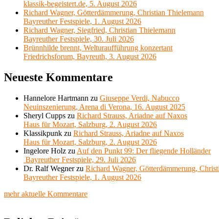
klassik-begeistert.de, 5. August 2026
Richard Wagner, Götterdämmerung, Christian Thielemann
Bayreuther Festspiele, 1. August 2026
Richard Wagner, Siegfried, Christian Thielemann
Bayreuther Festspiele, 30. Juli 2026
Brünnhilde brennt, Welturaufführung konzertant
Friedrichsforum, Bayreuth, 3. August 2026
Neueste Kommentare
Hannelore Hartmann
zu
Giuseppe Verdi, Nabucco
Neuinszenierung, Arena di Verona, 16. August 2025
Sheryl Cupps
zu
Richard Strauss, Ariadne auf Naxos
Haus für Mozart, Salzburg, 2. August 2026
Klassikpunk
zu
Richard Strauss, Ariadne auf Naxos
Haus für Mozart, Salzburg, 2. August 2026
Ingelore Holz
zu
Auf den Punkt 99: Der fliegende Holländer
Bayreuther Festspiele, 29. Juli 2026
Dr. Ralf Wegner
zu
Richard Wagner, Götterdämmerung, Christ
Bayreuther Festspiele, 1. August 2026
mehr aktuelle Kommentare