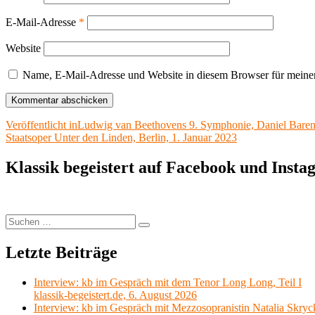
E-Mail-Adresse
*
Website
Name, E-Mail-Adresse und Website in diesem Browser für meine
Beitragsnavigation
Veröffentlicht in
Ludwig van Beethovens 9. Symphonie, Daniel Bare
Staatsoper Unter den Linden, Berlin, 1. Januar 2023
Klassik begeistert auf Facebook und Inst
Suchen
Suchen
nach:
Letzte Beiträge
Interview: kb im Gespräch mit dem Tenor Long Long, Teil I
klassik-begeistert.de, 6. August 2026
Interview: kb im Gespräch mit Mezzosopranistin Natalia Skryc