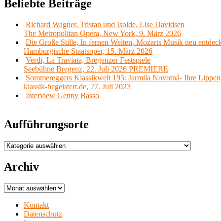
Beliebte Beiträge
Richard Wagner, Tristan und Isolde, Lise Davidsen
The Metropolitan Opera, New York, 9. März 2026
Die Große Stille, In fernen Welten, Mozarts Musik neu entdec
Hamburgische Staatsoper, 15. März 2026
Verdi, La Traviata, Bregenzer Festspiele
Seebühne Bregenz, 22. Juli 2026 PREMIERE
Sommereggers Klassikwelt 195: Jarmila Novotná- Ihre Lippen,
klassik-begeistert.de, 27. Juli 2023
Interview Genny Basso
Aufführungsorte
Aufführungsorte
Archiv
Archiv
Kontakt
Datenschutz