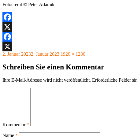
Fotocredit © Peter Adamik
Facebook
X
Facebook
Veröffentlicht
Originalgröße
2. Januar 2023
2. Januar 2023
1920 × 1280
X
am
Schreiben Sie einen Kommentar
Ihre E-Mail-Adresse wird nicht veröffentlicht.
Erforderliche Felder si
Kommentar
*
Name
*