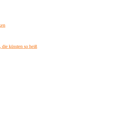
ken
 die küssten so heiß