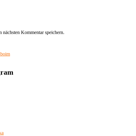
n nächsten Kommentar speichern.
nboim
agram
ka