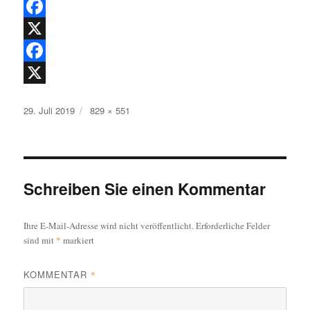
F
a
X
c
F
e
a
X
Veröffentlicht
Originalgröße
29. Juli 2019
829 × 551
b
c
am
o
e
o
b
k
o
Schreiben Sie einen Kommentar
o
Ihre E-Mail-Adresse wird nicht veröffentlicht.
Erforderliche Felder
k
sind mit
*
markiert
KOMMENTAR
*