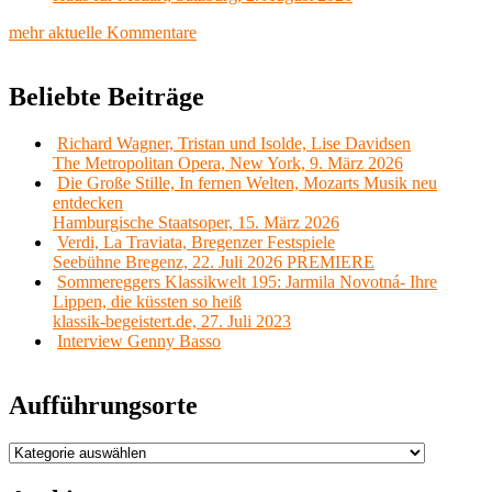
mehr aktuelle Kommentare
Beliebte Beiträge
Richard Wagner, Tristan und Isolde, Lise Davidsen
The Metropolitan Opera, New York, 9. März 2026
Die Große Stille, In fernen Welten, Mozarts Musik neu
entdecken
Hamburgische Staatsoper, 15. März 2026
Verdi, La Traviata, Bregenzer Festspiele
Seebühne Bregenz, 22. Juli 2026 PREMIERE
Sommereggers Klassikwelt 195: Jarmila Novotná- Ihre
Lippen, die küssten so heiß
klassik-begeistert.de, 27. Juli 2023
Interview Genny Basso
Aufführungsorte
Aufführungsorte