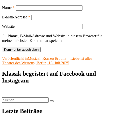
Name
*
E-Mail-Adresse
*
Website
Name, E-Mail-Adresse und Website in diesem Browser für
meinen nächsten Kommentar speichern.
Beitragsnavigation
Veröffentlicht in
Musical: Romeo & Julia – Liebe ist alles
Theater des Westens, Berlin, 13. Juli 2025
Klassik begeistert auf Facebook und
Instagram
Suchen
Suchen
nach:
Letzte Beiträge