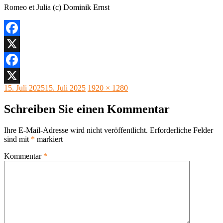
Romeo et Julia (c) Dominik Ernst
Facebook
X
Facebook
Veröffentlicht
Originalgröße
15. Juli 2025
15. Juli 2025
1920 × 1280
X
am
Schreiben Sie einen Kommentar
Ihre E-Mail-Adresse wird nicht veröffentlicht.
Erforderliche Felder
sind mit
*
markiert
Kommentar
*