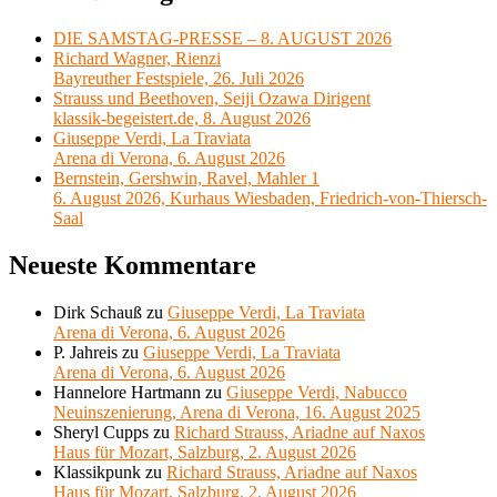
DIE SAMSTAG-PRESSE – 8. AUGUST 2026
Richard Wagner, Rienzi
Bayreuther Festspiele, 26. Juli 2026
Strauss und Beethoven, Seiji Ozawa Dirigent
klassik-begeistert.de, 8. August 2026
Giuseppe Verdi, La Traviata
Arena di Verona, 6. August 2026
Bernstein, Gershwin, Ravel, Mahler 1
6. August 2026, Kurhaus Wiesbaden, Friedrich-von-Thiersch-
Saal
Neueste Kommentare
Dirk Schauß
zu
Giuseppe Verdi, La Traviata
Arena di Verona, 6. August 2026
P. Jahreis
zu
Giuseppe Verdi, La Traviata
Arena di Verona, 6. August 2026
Hannelore Hartmann
zu
Giuseppe Verdi, Nabucco
Neuinszenierung, Arena di Verona, 16. August 2025
Sheryl Cupps
zu
Richard Strauss, Ariadne auf Naxos
Haus für Mozart, Salzburg, 2. August 2026
Klassikpunk
zu
Richard Strauss, Ariadne auf Naxos
Haus für Mozart, Salzburg, 2. August 2026