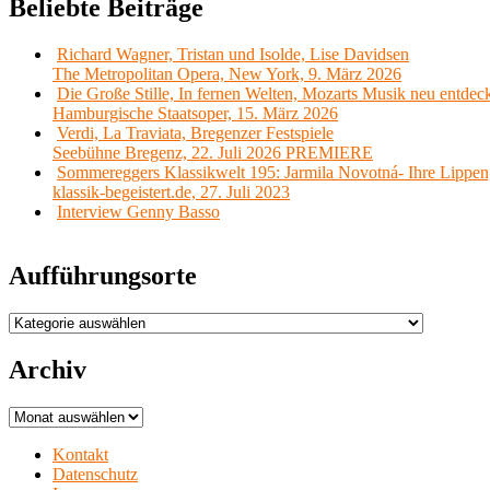
Beliebte Beiträge
Richard Wagner, Tristan und Isolde, Lise Davidsen
The Metropolitan Opera, New York, 9. März 2026
Die Große Stille, In fernen Welten, Mozarts Musik neu entdec
Hamburgische Staatsoper, 15. März 2026
Verdi, La Traviata, Bregenzer Festspiele
Seebühne Bregenz, 22. Juli 2026 PREMIERE
Sommereggers Klassikwelt 195: Jarmila Novotná- Ihre Lippen,
klassik-begeistert.de, 27. Juli 2023
Interview Genny Basso
Aufführungsorte
Aufführungsorte
Archiv
Archiv
Kontakt
Datenschutz