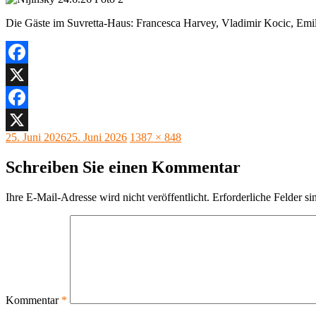
Die Gäste im Suvretta-Haus: Francesca Harvey, Vladimir Kocic, Em
Facebook
X
Facebook
Veröffentlicht
Originalgröße
25. Juni 2026
25. Juni 2026
1387 × 848
X
am
Schreiben Sie einen Kommentar
Ihre E-Mail-Adresse wird nicht veröffentlicht.
Erforderliche Felder si
Kommentar
*