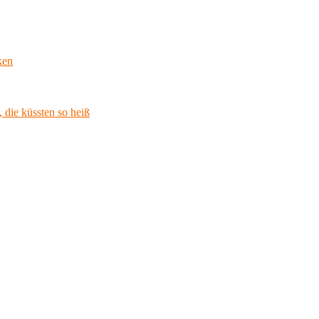
ken
 die küssten so heiß