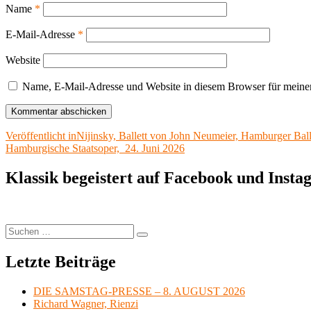
Name
*
E-Mail-Adresse
*
Website
Name, E-Mail-Adresse und Website in diesem Browser für meine
Beitragsnavigation
Veröffentlicht in
Nijinsky, Ballett von John Neumeier, Hamburger Ball
Hamburgische Staatsoper, 24. Juni 2026
Klassik begeistert auf Facebook und Inst
Suchen
Suchen
nach:
Letzte Beiträge
DIE SAMSTAG-PRESSE – 8. AUGUST 2026
Richard Wagner, Rienzi