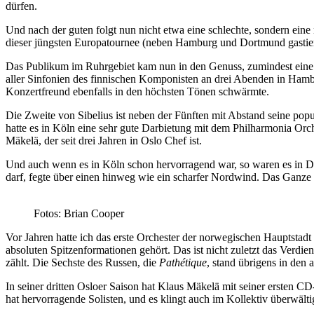
dürfen.
Und nach der guten folgt nun nicht etwa eine schlechte, sondern ein
dieser jüngsten Europatournee (neben Hamburg und Dortmund gastiert(
Das Publikum im Ruhrgebiet kam nun in den Genuss, zumindest eine 
aller Sinfonien des finnischen Komponisten an drei Abenden in Hamb
Konzertfreund ebenfalls in den höchsten Tönen schwärmte.
Die Zweite von Sibelius ist neben der Fünften mit Abstand seine popul
hatte es in Köln eine sehr gute Darbietung mit dem Philharmonia Or
Mäkelä, der seit drei Jahren in Oslo Chef ist.
Und auch wenn es in Köln schon hervorragend war, so waren es in Do
darf, fegte über einen hinweg wie ein scharfer Nordwind. Das Ganze k
Fotos: Brian Cooper
Vor Jahren hatte ich das erste Orchester der norwegischen Hauptstadt 
absoluten Spitzenformationen gehört. Das ist nicht zuletzt das Verd
zählt. Die Sechste des Russen, die
Pathétique
, stand übrigens in den 
In seiner dritten Osloer Saison hat Klaus Mäkelä mit seiner ersten CD
hat hervorragende Solisten, und es klingt auch im Kollektiv überwält