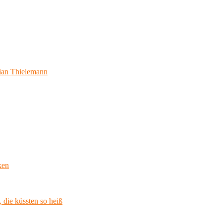
ian Thielemann
ken
 die küssten so heiß