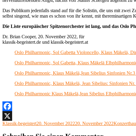
nervenaufreibenden Angst, nachts von Stalins Schergen abgeholt z
Das Publikum jedenfalls stand auf für die Solistin, die uns mit zwei Z
selbst singend, wie man es schon von ihr kennt, mit thereminartige
Die Liste europäischer Spitzenorchester ist lang, und das Oslo Ph
Dr. Brian Cooper, 20. November 2022, für
klassik-begeistert.de und klassik-begeistert.at
Oslo Philharmonic, Sol Gabetta Violoncello, Klaus Mäkelä, D
Oslo Philharmonic, Sol Gabetta, Klaus Mäkelä Elbphilharmo
Oslo Philharmonic, Klaus Mäkelä,Jean Sibelius Sinfonien Nr.3
Oslo Philharmonic, Klaus Mäkelä, Jean Sibelius: Sinfonien Nr
Oslo Philharmonic Klaus Mäkelä,Jean Sibelius Elbphilharmoni
Facebook
Autor
Veröffentlicht
Kategorien
Klassik-begeistert
20. November 2022
20. November 2022
Konzertha
X
am