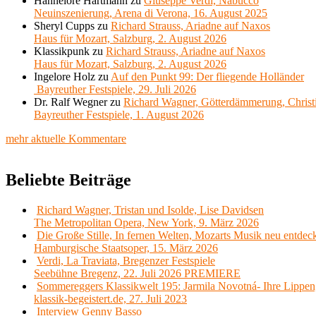
Hannelore Hartmann
zu
Giuseppe Verdi, Nabucco
Neuinszenierung, Arena di Verona, 16. August 2025
Sheryl Cupps
zu
Richard Strauss, Ariadne auf Naxos
Haus für Mozart, Salzburg, 2. August 2026
Klassikpunk
zu
Richard Strauss, Ariadne auf Naxos
Haus für Mozart, Salzburg, 2. August 2026
Ingelore Holz
zu
Auf den Punkt 99: Der fliegende Holländer
Bayreuther Festspiele, 29. Juli 2026
Dr. Ralf Wegner
zu
Richard Wagner, Götterdämmerung, Christ
Bayreuther Festspiele, 1. August 2026
mehr aktuelle Kommentare
Beliebte Beiträge
Richard Wagner, Tristan und Isolde, Lise Davidsen
The Metropolitan Opera, New York, 9. März 2026
Die Große Stille, In fernen Welten, Mozarts Musik neu entdec
Hamburgische Staatsoper, 15. März 2026
Verdi, La Traviata, Bregenzer Festspiele
Seebühne Bregenz, 22. Juli 2026 PREMIERE
Sommereggers Klassikwelt 195: Jarmila Novotná- Ihre Lippen,
klassik-begeistert.de, 27. Juli 2023
Interview Genny Basso