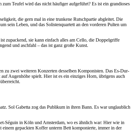
zum Teufel wird das nicht häufiger aufgeführt? Es ist ein grandioses
ligkeit, die gern mal in eine trunkene Rutschpartie abgleitet. Die
 um sein Leben, und das Solistenquartett an den vorderen Pulten um
ist zupackend, sie kann einfach alles am Cello, die Doppelgriffe
wingend und aschfahl – das ist ganz große Kunst.
elen zu zwei weiteren Konzerten desselben Komponisten. Das Es-Dur-
 auf Augenhöhe spielt. Hier ist es ein einziges Horn, übrigens auch
überreicht.
satz. Sol Gabetta zog das Publikum in ihren Bann. Es war unglaublich
ézet-Séguin in Köln und Amsterdam, wo es ähnlich war: Hier wie in
mit einem gepackten Koffer unterm Bett komponierte, immer in der