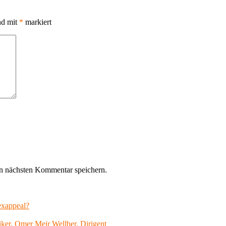
nd mit
*
markiert
n nächsten Kommentar speichern.
exappeal?
er, Omer Meir Wellber, Dirigent