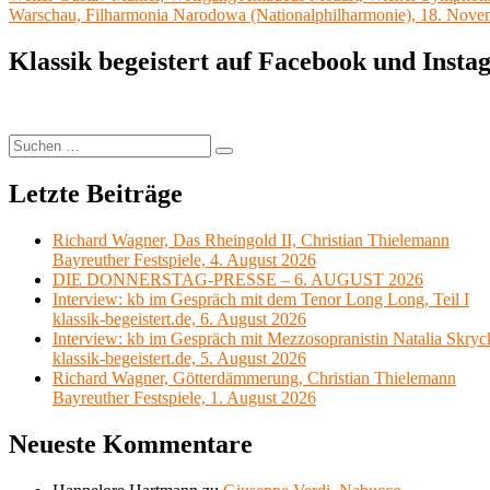
Beitrag:
Warschau, Filharmonia Narodowa (Nationalphilharmonie), 18. Nov
Klassik begeistert auf Facebook und Inst
Suchen
Suchen
nach:
Letzte Beiträge
Richard Wagner, Das Rheingold II, Christian Thielemann
Bayreuther Festspiele, 4. August 2026
DIE DONNERSTAG-PRESSE – 6. AUGUST 2026
Interview: kb im Gespräch mit dem Tenor Long Long, Teil I
klassik-begeistert.de, 6. August 2026
Interview: kb im Gespräch mit Mezzosopranistin Natalia Skryc
klassik-begeistert.de, 5. August 2026
Richard Wagner, Götterdämmerung, Christian Thielemann
Bayreuther Festspiele, 1. August 2026
Neueste Kommentare