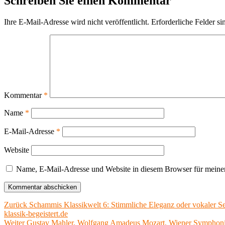
Schreiben Sie einen Kommentar
Ihre E-Mail-Adresse wird nicht veröffentlicht.
Erforderliche Felder si
Kommentar
*
Name
*
E-Mail-Adresse
*
Website
Name, E-Mail-Adresse und Website in diesem Browser für meine
Beitragsnavigation
Vorheriger
Zurück
Schammis Klassikwelt 6: Stimmliche Eleganz oder vokaler S
Beitrag:
klassik-begeistert.de
Nächster
Weiter
Gustav Mahler, Wolfgang Amadeus Mozart, Wiener Symphonik