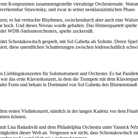
 vom Komponisten zusammengestellte viersätzige Orchestersuite. Warum 
verkennbar Strawinsky, und zwar in seiner neoklassizistischen Phase.
zen; es hat vertrackte Rhythmen, zwischendurch aber auch eine Walzerse
hr hoch. Und dieses Niveau wurde gehalten. Das Hörnerquartett spielte
n der WDR-Sinfonieorchesters, spielte zuckersüß.
i Schostakowitsch gespielt, mit Sol Gabetta als Solistin. Deren Spiel 
dosiert, diese unendlichen Schattierungen zwischen leidenschaftlich sch
 Lieblingskonzerten für Soloinstrument und Orchester. Es hat Parall
o wie das erste Klavierkonzert, in dem die Trompete mit dem Klavierpart
hender Form und bekam in Dortmund von Sol Gabetta den Blumenstrauß 
 dem ersten Violinkonzert, nämlich in der langen Kadenz vor dem Final
 hören können.
s mit Lisa Batiashvili und dem Philadelphia Orchestra unter Yannick N
htigkeiten dieser Welt an. Vergessen wir nicht, dass Schostakowitsch 