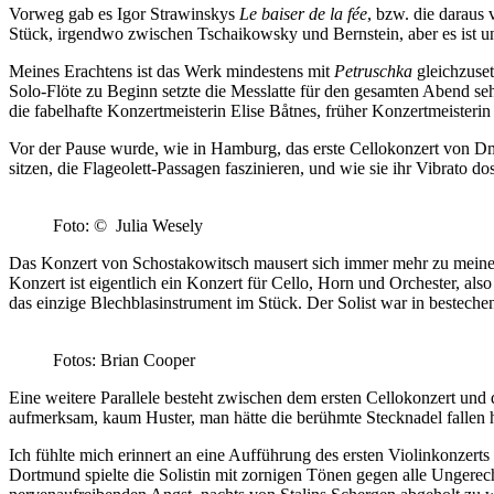
Vorweg gab es Igor Strawinskys
Le baiser de la fée
, bzw. die daraus
Stück, irgendwo zwischen Tschaikowsky und Bernstein, aber es ist un
Meines Erachtens ist das Werk mindestens mit
Petruschka
gleichzuset
Solo-Flöte zu Beginn setzte die Messlatte für den gesamten Abend se
die fabelhafte Konzertmeisterin Elise Båtnes, früher Konzertmeisteri
Vor der Pause wurde, wie in Hamburg, das erste Cellokonzert von Dmitr
sitzen, die Flageolett-Passagen faszinieren, und wie sie ihr Vibrato 
Foto: © Julia Wesely
Das Konzert von Schostakowitsch mausert sich immer mehr zu meinen
Konzert ist eigentlich ein Konzert für Cello, Horn und Orchester, als
das einzige Blechblasinstrument im Stück. Der Solist war in bestec
Fotos: Brian Cooper
Eine weitere Parallele besteht zwischen dem ersten Cellokonzert und
aufmerksam, kaum Huster, man hätte die berühmte Stecknadel fallen
Ich fühlte mich erinnert an eine Aufführung des ersten Violinkonzert
Dortmund spielte die Solistin mit zornigen Tönen gegen alle Ungerec