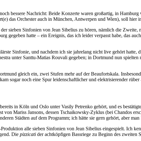
e noch bessere Nachricht: Beide Konzerte waren großartig, in Hamburg 
e) das Orchester auch in München, Antwerpen und Wien), soll hier in 
der sieben Sinfonien von Jean Sibelius zu hören, nämlich die Zweite
urg gegeben hatte – ein Ereignis, das ich leider verpasst habe, das a
ärste Sinfonie, und nachdem ich sie jahrelang nicht live gehört hatte, 
chestra unter Santtu-Matias Rouvali gegeben; in Dortmund nun spielte
rtmund gleich ein, zwei Stufen mehr auf der Beaufortskala. Insbesond
am sogar noch eine Spur leidenschaftlicher und elektrisierender rüber 
bereits in Köln und Oslo unter Vasily Petrenko gehört, und es bestätigt
ienst von Mariss Jansons, dessen Tschaikowsky-Zyklus (bei Chandos er
anderen Städten auf dem Programm; ich hätte sie gern gehört, aber man 
-Produktion alle sieben Sinfonien von Jean Sibelius eingespielt. Ich ke
igend. Die
pizzicati
der achtköpfigen Bassriege zu Beginn des zweiten Sa