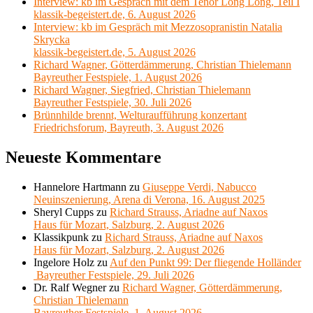
Interview: kb im Gespräch mit dem Tenor Long Long, Teil I
klassik-begeistert.de, 6. August 2026
Interview: kb im Gespräch mit Mezzosopranistin Natalia
Skrycka
klassik-begeistert.de, 5. August 2026
Richard Wagner, Götterdämmerung, Christian Thielemann
Bayreuther Festspiele, 1. August 2026
Richard Wagner, Siegfried, Christian Thielemann
Bayreuther Festspiele, 30. Juli 2026
Brünnhilde brennt, Welturaufführung konzertant
Friedrichsforum, Bayreuth, 3. August 2026
Neueste Kommentare
Hannelore Hartmann
zu
Giuseppe Verdi, Nabucco
Neuinszenierung, Arena di Verona, 16. August 2025
Sheryl Cupps
zu
Richard Strauss, Ariadne auf Naxos
Haus für Mozart, Salzburg, 2. August 2026
Klassikpunk
zu
Richard Strauss, Ariadne auf Naxos
Haus für Mozart, Salzburg, 2. August 2026
Ingelore Holz
zu
Auf den Punkt 99: Der fliegende Holländer
Bayreuther Festspiele, 29. Juli 2026
Dr. Ralf Wegner
zu
Richard Wagner, Götterdämmerung,
Christian Thielemann
Bayreuther Festspiele, 1. August 2026