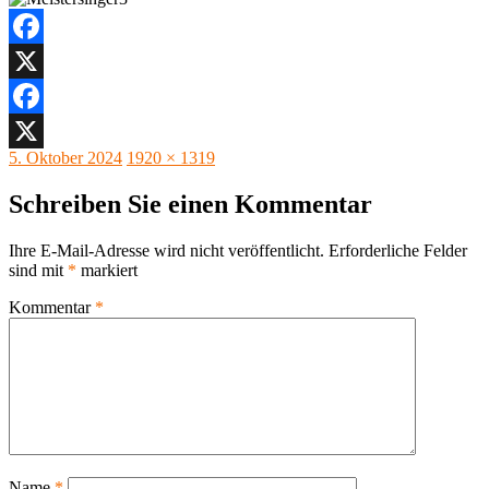
Facebook
X
Facebook
Veröffentlicht
Originalgröße
5. Oktober 2024
1920 × 1319
X
am
Schreiben Sie einen Kommentar
Ihre E-Mail-Adresse wird nicht veröffentlicht.
Erforderliche Felder
sind mit
*
markiert
Kommentar
*
Name
*