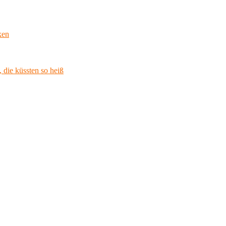
ken
 die küssten so heiß