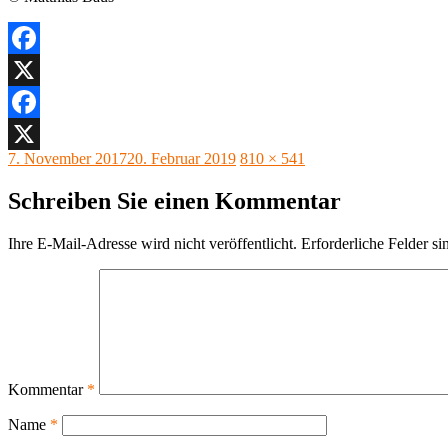
Facebook
X
Facebook
Veröffentlicht
Originalgröße
7. November 2017
20. Februar 2019
810 × 541
X
am
Schreiben Sie einen Kommentar
Ihre E-Mail-Adresse wird nicht veröffentlicht.
Erforderliche Felder si
Kommentar
*
Name
*