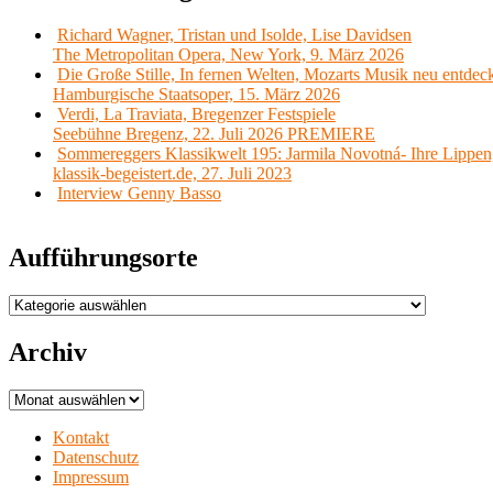
Richard Wagner, Tristan und Isolde, Lise Davidsen
The Metropolitan Opera, New York, 9. März 2026
Die Große Stille, In fernen Welten, Mozarts Musik neu entdec
Hamburgische Staatsoper, 15. März 2026
Verdi, La Traviata, Bregenzer Festspiele
Seebühne Bregenz, 22. Juli 2026 PREMIERE
Sommereggers Klassikwelt 195: Jarmila Novotná- Ihre Lippen,
klassik-begeistert.de, 27. Juli 2023
Interview Genny Basso
Aufführungsorte
Aufführungsorte
Archiv
Archiv
Kontakt
Datenschutz
Impressum