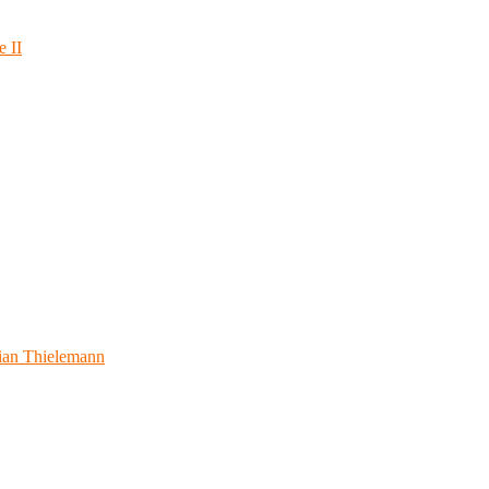
e II
ian Thielemann