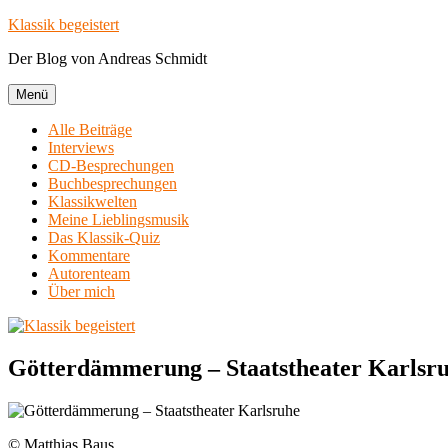
Zum
Klassik begeistert
Inhalt
Der Blog von Andreas Schmidt
springen
Menü
Alle Beiträge
Interviews
CD-Besprechungen
Buchbesprechungen
Klassikwelten
Meine Lieblingsmusik
Das Klassik-Quiz
Kommentare
Autorenteam
Über mich
Götterdämmerung – Staatstheater Karlsr
© Matthias Baus