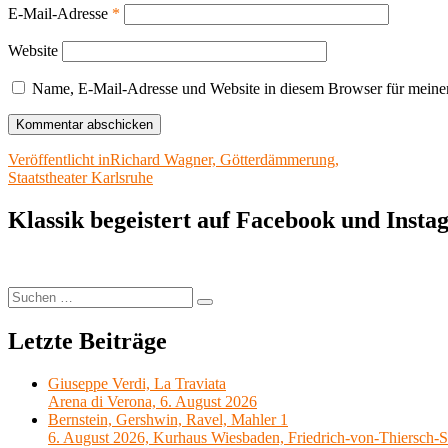
E-Mail-Adresse
*
Website
Name, E-Mail-Adresse und Website in diesem Browser für meine
Beitragsnavigation
Veröffentlicht in
Richard Wagner, Götterdämmerung,
Staatstheater Karlsruhe
Klassik begeistert auf Facebook und Inst
Suchen
Suchen
nach:
Letzte Beiträge
Giuseppe Verdi, La Traviata
Arena di Verona, 6. August 2026
Bernstein, Gershwin, Ravel, Mahler 1
6. August 2026, Kurhaus Wiesbaden, Friedrich-von-Thiersch-S