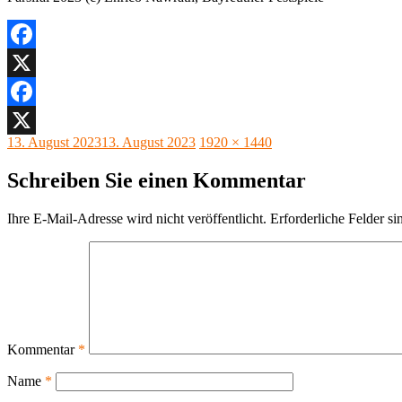
Facebook
X
Facebook
Veröffentlicht
Originalgröße
13. August 2023
13. August 2023
1920 × 1440
X
am
Schreiben Sie einen Kommentar
Ihre E-Mail-Adresse wird nicht veröffentlicht.
Erforderliche Felder si
Kommentar
*
Name
*