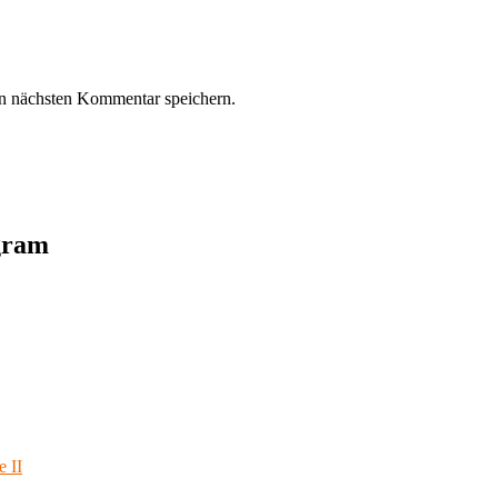
n nächsten Kommentar speichern.
agram
e II