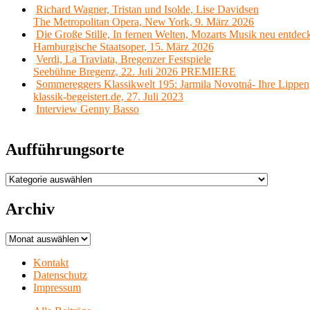
Richard Wagner, Tristan und Isolde, Lise Davidsen
The Metropolitan Opera, New York, 9. März 2026
Die Große Stille, In fernen Welten, Mozarts Musik neu entdec
Hamburgische Staatsoper, 15. März 2026
Verdi, La Traviata, Bregenzer Festspiele
Seebühne Bregenz, 22. Juli 2026 PREMIERE
Sommereggers Klassikwelt 195: Jarmila Novotná- Ihre Lippen,
klassik-begeistert.de, 27. Juli 2023
Interview Genny Basso
Aufführungsorte
Aufführungsorte
Archiv
Archiv
Kontakt
Datenschutz
Impressum