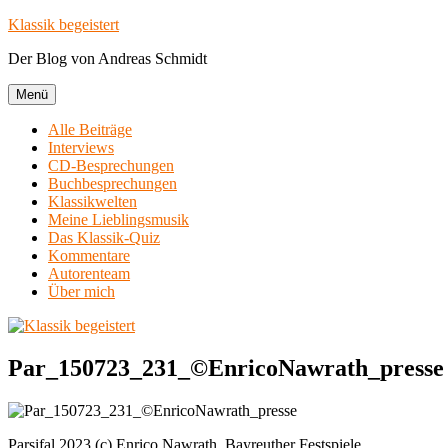
Zum
Klassik begeistert
Inhalt
Der Blog von Andreas Schmidt
springen
Menü
Alle Beiträge
Interviews
CD-Besprechungen
Buchbesprechungen
Klassikwelten
Meine Lieblingsmusik
Das Klassik-Quiz
Kommentare
Autorenteam
Über mich
Par_150723_231_©EnricoNawrath_presse
Parsifal 2023 (c) Enrico Nawrath, Bayreuther Festspiele