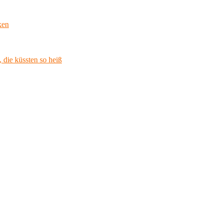
ken
 die küssten so heiß