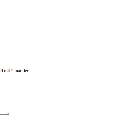
nd mit
*
markiert