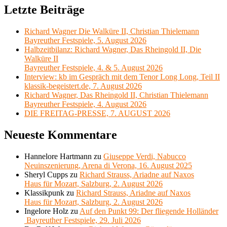
Letzte Beiträge
Richard Wagner Die Walküre II, Christian Thielemann
Bayreuther Festspiele, 5. August 2026
Halbzeitbilanz: Richard Wagner, Das Rheingold II, Die
Walküre II
Bayreuther Festspiele, 4. & 5. August 2026
Interview: kb im Gespräch mit dem Tenor Long Long, Teil II
klassik-begeistert.de, 7. August 2026
Richard Wagner, Das Rheingold II, Christian Thielemann
Bayreuther Festspiele, 4. August 2026
DIE FREITAG-PRESSE, 7. AUGUST 2026
Neueste Kommentare
Hannelore Hartmann
zu
Giuseppe Verdi, Nabucco
Neuinszenierung, Arena di Verona, 16. August 2025
Sheryl Cupps
zu
Richard Strauss, Ariadne auf Naxos
Haus für Mozart, Salzburg, 2. August 2026
Klassikpunk
zu
Richard Strauss, Ariadne auf Naxos
Haus für Mozart, Salzburg, 2. August 2026
Ingelore Holz
zu
Auf den Punkt 99: Der fliegende Holländer
Bayreuther Festspiele, 29. Juli 2026