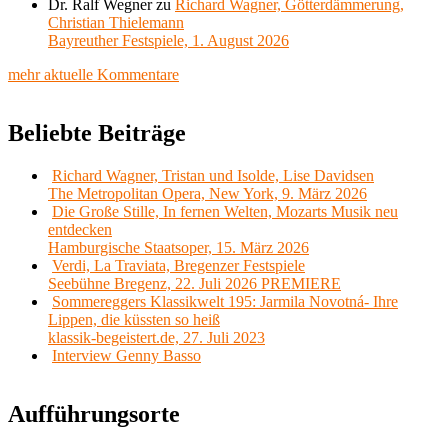
Dr. Ralf Wegner
zu
Richard Wagner, Götterdämmerung,
Christian Thielemann
Bayreuther Festspiele, 1. August 2026
mehr aktuelle Kommentare
Beliebte Beiträge
Richard Wagner, Tristan und Isolde, Lise Davidsen
The Metropolitan Opera, New York, 9. März 2026
Die Große Stille, In fernen Welten, Mozarts Musik neu
entdecken
Hamburgische Staatsoper, 15. März 2026
Verdi, La Traviata, Bregenzer Festspiele
Seebühne Bregenz, 22. Juli 2026 PREMIERE
Sommereggers Klassikwelt 195: Jarmila Novotná- Ihre
Lippen, die küssten so heiß
klassik-begeistert.de, 27. Juli 2023
Interview Genny Basso
Aufführungsorte