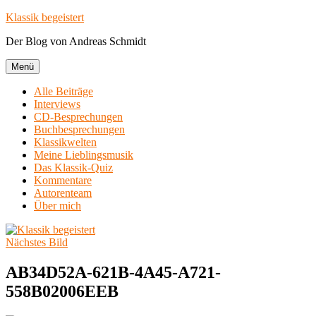
Zum
Klassik begeistert
Inhalt
Der Blog von Andreas Schmidt
springen
Menü
Alle Beiträge
Interviews
CD-Besprechungen
Buchbesprechungen
Klassikwelten
Meine Lieblingsmusik
Das Klassik-Quiz
Kommentare
Autorenteam
Über mich
Nächstes Bild
AB34D52A-621B-4A45-A721-
558B02006EEB