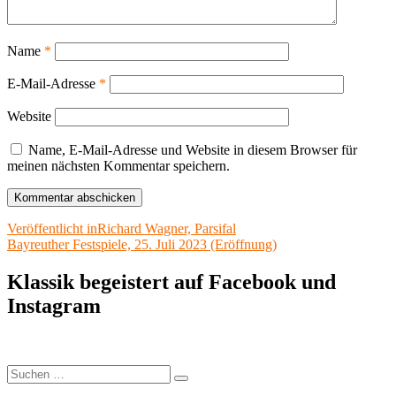
Name
*
E-Mail-Adresse
*
Website
Name, E-Mail-Adresse und Website in diesem Browser für
meinen nächsten Kommentar speichern.
Beitragsnavigation
Veröffentlicht in
Richard Wagner, Parsifal
Bayreuther Festspiele, 25. Juli 2023 (Eröffnung)
Klassik begeistert auf Facebook und
Instagram
Suchen
Suchen
nach: