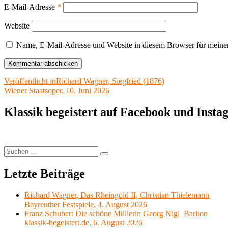
E-Mail-Adresse
*
Website
Name, E-Mail-Adresse und Website in diesem Browser für meine
Beitragsnavigation
Veröffentlicht in
Richard Wagner, Siegfried (1876)
Wiener Staatsoper, 10. Juni 2026
Klassik begeistert auf Facebook und Inst
Suchen
Suchen
nach:
Letzte Beiträge
Richard Wagner, Das Rheingold II, Christian Thielemann
Bayreuther Festspiele, 4. August 2026
Franz Schubert Die schöne Müllerin Georg Nigl Bariton
klassik-begeistert.de, 6. August 2026