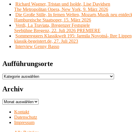
Richard Wagner, Tristan und Isolde, Lise Davidsen
The Metropolitan Opera, New York, 9. März 2026
Die Große Stille, In fernen Welten, Mozarts Musik neu entdec
Hamburgische Staatsoper, 15. März 2026
Verdi, La Traviata, Bregenzer Festspiele
Seebühne Bregenz, 22. Juli 2026 PREMIERE
Sommereggers Klassikwelt 195: Jarmila Novotná- Ihre Lippen,
klassik-begeistert.de, 27. Juli 2023
Interview Genny Basso
Aufführungsorte
Aufführungsorte
Archiv
Archiv
Kontakt
Datenschutz
Impressum