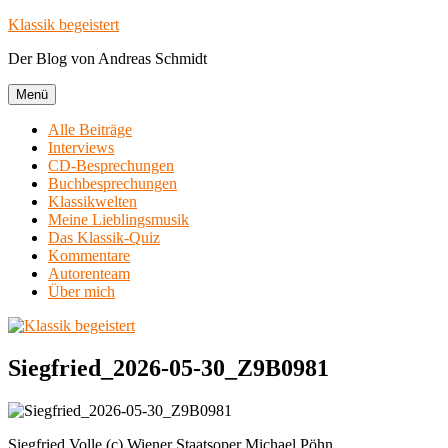
Zum
Klassik begeistert
Inhalt
Der Blog von Andreas Schmidt
springen
Menü
Alle Beiträge
Interviews
CD-Besprechungen
Buchbesprechungen
Klassikwelten
Meine Lieblingsmusik
Das Klassik-Quiz
Kommentare
Autorenteam
Über mich
Siegfried_2026-05-30_Z9B0981
Siegfried Volle (c) Wiener Staatsoper Michael Pöhn