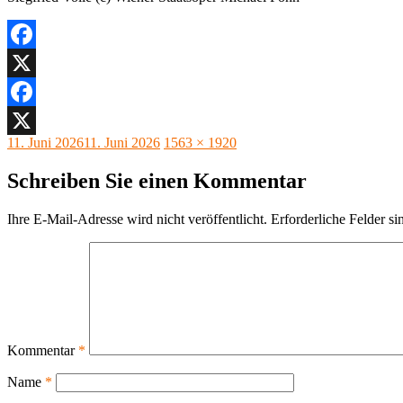
Facebook
X
Facebook
Veröffentlicht
Originalgröße
11. Juni 2026
11. Juni 2026
1563 × 1920
X
am
Schreiben Sie einen Kommentar
Ihre E-Mail-Adresse wird nicht veröffentlicht.
Erforderliche Felder si
Kommentar
*
Name
*