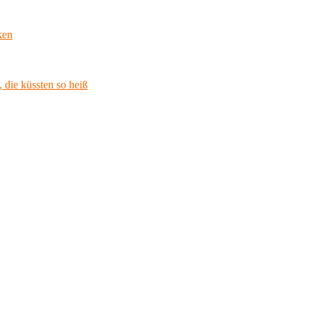
ken
 die küssten so heiß