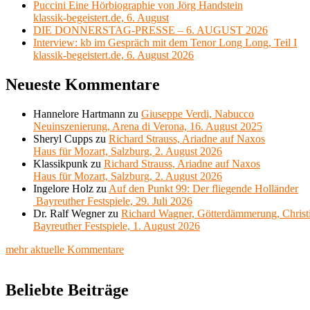
Puccini Eine Hörbiographie von Jörg Handstein
klassik-begeistert.de, 6. August
DIE DONNERSTAG-PRESSE – 6. AUGUST 2026
Interview: kb im Gespräch mit dem Tenor Long Long, Teil I
klassik-begeistert.de, 6. August 2026
Neueste Kommentare
Hannelore Hartmann
zu
Giuseppe Verdi, Nabucco
Neuinszenierung, Arena di Verona, 16. August 2025
Sheryl Cupps
zu
Richard Strauss, Ariadne auf Naxos
Haus für Mozart, Salzburg, 2. August 2026
Klassikpunk
zu
Richard Strauss, Ariadne auf Naxos
Haus für Mozart, Salzburg, 2. August 2026
Ingelore Holz
zu
Auf den Punkt 99: Der fliegende Holländer
Bayreuther Festspiele, 29. Juli 2026
Dr. Ralf Wegner
zu
Richard Wagner, Götterdämmerung, Christ
Bayreuther Festspiele, 1. August 2026
mehr aktuelle Kommentare
Beliebte Beiträge