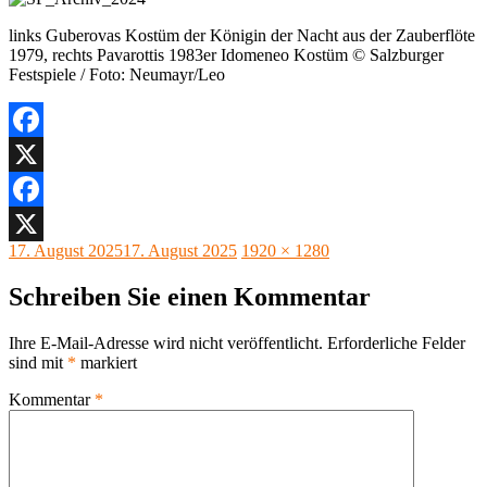
links Guberovas Kostüm der Königin der Nacht aus der Zauberflöte
1979, rechts Pavarottis 1983er Idomeneo Kostüm © Salzburger
Festspiele / Foto: Neumayr/Leo
Facebook
X
Facebook
Veröffentlicht
Originalgröße
17. August 2025
17. August 2025
1920 × 1280
X
am
Schreiben Sie einen Kommentar
Ihre E-Mail-Adresse wird nicht veröffentlicht.
Erforderliche Felder
sind mit
*
markiert
Kommentar
*