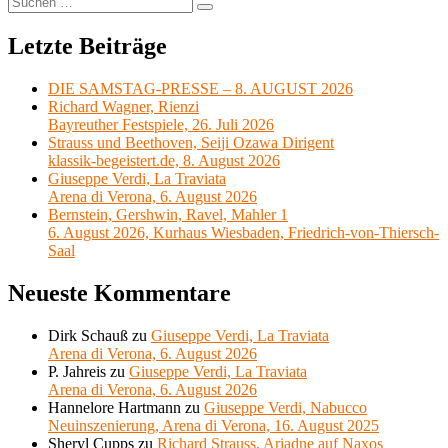
Suchen
nach:
Letzte Beiträge
DIE SAMSTAG-PRESSE – 8. AUGUST 2026
Richard Wagner, Rienzi
Bayreuther Festspiele, 26. Juli 2026
Strauss und Beethoven, Seiji Ozawa Dirigent
klassik-begeistert.de, 8. August 2026
Giuseppe Verdi, La Traviata
Arena di Verona, 6. August 2026
Bernstein, Gershwin, Ravel, Mahler 1
6. August 2026, Kurhaus Wiesbaden, Friedrich-von-Thiersch-
Saal
Neueste Kommentare
Dirk Schauß
zu
Giuseppe Verdi, La Traviata
Arena di Verona, 6. August 2026
P. Jahreis
zu
Giuseppe Verdi, La Traviata
Arena di Verona, 6. August 2026
Hannelore Hartmann
zu
Giuseppe Verdi, Nabucco
Neuinszenierung, Arena di Verona, 16. August 2025
Sheryl Cupps
zu
Richard Strauss, Ariadne auf Naxos