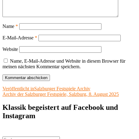
Name
*
E-Mail-Adresse
*
Website
Name, E-Mail-Adresse und Website in diesem Browser für
meinen nächsten Kommentar speichern.
Beitragsnavigation
Veröffentlicht in
Salzburger Festspiele Archiv
Archiv der Salzburger Festspiele, Salzburg, 8. August 2025
Klassik begeistert auf Facebook und
Instagram
Suchen