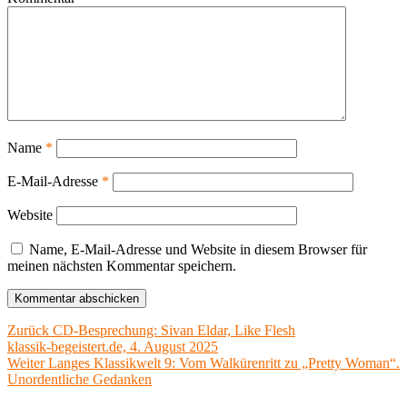
Name
*
E-Mail-Adresse
*
Website
Name, E-Mail-Adresse und Website in diesem Browser für
meinen nächsten Kommentar speichern.
Beitragsnavigation
Vorheriger
Zurück
CD-Besprechung: Sivan Eldar, Like Flesh
Beitrag:
klassik-begeistert.de, 4. August 2025
Nächster
Weiter
Langes Klassikwelt 9: Vom Walkürenritt zu „Pretty Woman“.
Beitrag:
Unordentliche Gedanken