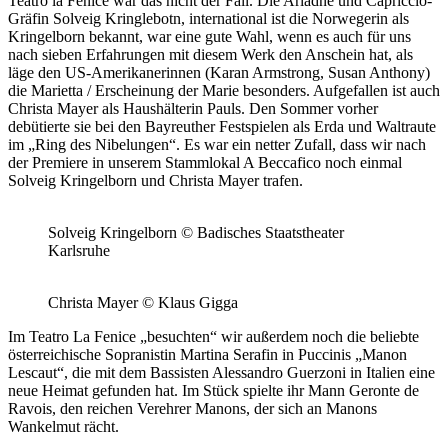
Teatro la Fenice war das nicht der Fall. Die Ariadne und Capriccio-
Gräfin Solveig Kringlebotn, international ist die Norwegerin als
Kringelborn bekannt, war eine gute Wahl, wenn es auch für uns
nach sieben Erfahrungen mit diesem Werk den Anschein hat, als
läge den US-Amerikanerinnen (Karan Armstrong, Susan Anthony)
die Marietta / Erscheinung der Marie besonders. Aufgefallen ist auch
Christa Mayer als Haushälterin Pauls. Den Sommer vorher
debütierte sie bei den Bayreuther Festspielen als Erda und Waltraute
im „Ring des Nibelungen“. Es war ein netter Zufall, dass wir nach
der Premiere in unserem Stammlokal A Beccafico noch einmal
Solveig Kringelborn und Christa Mayer trafen.
Solveig Kringelborn © Badisches Staatstheater
Karlsruhe
Christa Mayer © Klaus Gigga
Im Teatro La Fenice „besuchten“ wir außerdem noch die beliebte
österreichische Sopranistin Martina Serafin in Puccinis „Manon
Lescaut“, die mit dem Bassisten Alessandro Guerzoni in Italien eine
neue Heimat gefunden hat. Im Stück spielte ihr Mann Geronte de
Ravois, den reichen Verehrer Manons, der sich an Manons
Wankelmut rächt.