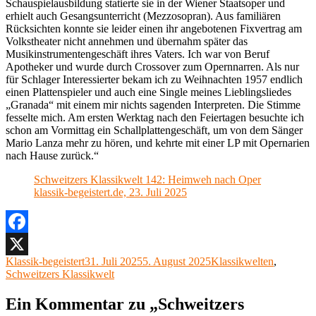
Schauspielausbildung statierte sie in der Wiener Staatsoper und
erhielt auch Gesangsunterricht (Mezzosopran). Aus familiären
Rücksichten konnte sie leider einen ihr angebotenen Fixvertrag am
Volkstheater nicht annehmen und übernahm später das
Musikinstrumentengeschäft ihres Vaters. Ich war von Beruf
Apotheker und wurde durch Crossover zum Opernnarren. Als nur
für Schlager Interessierter bekam ich zu Weihnachten 1957 endlich
einen Plattenspieler und auch eine Single meines Lieblingsliedes
„Granada“ mit einem mir nichts sagenden Interpreten. Die Stimme
fesselte mich. Am ersten Werktag nach den Feiertagen besuchte ich
schon am Vormittag ein Schallplattengeschäft, um von dem Sänger
Mario Lanza mehr zu hören, und kehrte mit einer LP mit Opernarien
nach Hause zurück.“
Schweitzers Klassikwelt 142: Heimweh nach Oper
klassik-begeistert.de, 23. Juli 2025
Facebook
Autor
Veröffentlicht
Kategorien
Klassik-begeistert
31. Juli 2025
5. August 2025
Klassikwelten
,
X
am
Schweitzers Klassikwelt
Ein Kommentar zu „Schweitzers