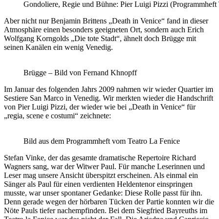
Gondoliere, Regie und Bühne: Pier Luigi Pizzi (Programmheft 
Aber nicht nur Benjamin Brittens „Death in Venice“ fand in dieser
Atmosphäre einen besonders geeigneten Ort, sondern auch Erich
Wolfgang Korngolds „Die tote Stadt“, ähnelt doch Brügge mit
seinen Kanälen ein wenig Venedig.
Brügge – Bild von Fernand Khnopff
Im Januar des folgenden Jahrs 2009 nahmen wir wieder Quartier im
Sestiere San Marco in Venedig. Wir merkten wieder die Handschrift
von Pier Luigi Pizzi, der wieder wie bei „Death in Venice“ für
„regia, scene e costumi“ zeichnete:
Bild aus dem Programmheft vom Teatro La Fenice
Stefan Vinke, der das gesamte dramatische Repertoire Richard
Wagners sang, war der Witwer Paul. Für manche Leserinnen und
Leser mag unsere Ansicht überspitzt erscheinen. Als einmal ein
Sänger als Paul für einen verdienten Heldentenor einspringen
musste, war unser spontaner Gedanke: Diese Rolle passt für ihn.
Denn gerade wegen der hörbaren Tücken der Partie konnten wir die
Nöte Pauls tiefer nachempfinden. Bei dem Siegfried Bayreuths im