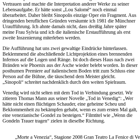
Vertrauen und machte die Interpretation anderer Werke zu seiner
Lebensaufgabe. Er hätte sonst „Lou Salomé“ noch einmal
überarbeitet. Daher bleibt Sinopolis einzige Oper ein Fragment. Aus
dringenden beruflichen Gründen versäumte ich 1981 die Münchner
Uraufführung. Ich ahnte damals nicht, dass dreißig Jahre später
meine Frau Sylvia und ich die italienische Erstaufführung als erst
zweite Inszenierung miterleben werden.
Die Aufführung hat uns zwei gewaltige Eindrücke hinterlassen.
Beklemmend die abschließende Lichtprojektion eines brennenden
Infernos auf die Logen und Ränge. Ist doch dieses Haus nach zwei
Bränden wie Phoenix aus der Asche wieder belebt worden. In dieser
posthumen Premiere auf italienischem Boden tritt zum Schluss eine
Person auf die Bühne, die täuschend dem Meister gleicht.
„Sinopoli“ schreitet nachdenklich durch den weiten Spielraum.
Venedig wird nicht selten mit dem Tod in Verbindung gesetzt. Wir
zitieren Thomas Mann aus seiner Novelle „Tod in Venedig“: „Wer
hätte nicht einen flüchtigen Schauder, eine geheime Scheu und
Beklommenheit zu bekämpfen gehabt, wenn es zum ersten Mal galt,
eine venezianische Gondel zu besteigen.“ Filmtitel wie „Wenn die
Gondeln Trauer tragen“ zielen in dieselbe Richtung.
„Morte a Venezia“, Stagione 2008 Gran Teatro La Fenice di Ve