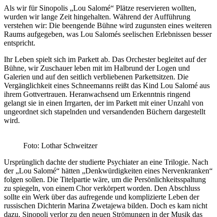
Als wir für Sinopolis „Lou Salomé“ Plätze reservieren wollten,
wurden wir lange Zeit hingehalten. Während der Aufführung
verstehen wir: Die beengende Bühne wird zugunsten eines weiteren
Raums aufgegeben, was Lou Salomés seelischen Erlebnissen besser
entspricht.
Ihr Leben spielt sich im Parkett ab. Das Orchester begleitet auf der
Bühne, wir Zuschauer leben mit im Halbrund der Logen und
Galerien und auf den seitlich verbliebenen Parkettsitzen. Die
Vergänglichkeit eines Schneemanns reißt das Kind Lou Salomé aus
ihrem Gottvertrauen. Heranwachsend um Erkenntnis ringend
gelangt sie in einen Irrgarten, der im Parkett mit einer Unzahl von
ungeordnet sich stapelnden und versandenden Büchern dargestellt
wird.
Foto: Lothar Schweitzer
Ursprünglich dachte der studierte Psychiater an eine Trilogie. Nach
der „Lou Salomé“ hätten „Denkwürdigkeiten eines Nervenkranken“
folgen sollen. Die Titelpartie wäre, um die Persönlichkeitsspaltung
zu spiegeln, von einem Chor verkörpert worden. Den Abschluss
sollte ein Werk über das aufregende und komplizierte Leben der
russischen Dichterin Marina Zwetajewa bilden. Doch es kam nicht
dazu. Sinopoli verlor zu den neuen Strömungen in der Musik das