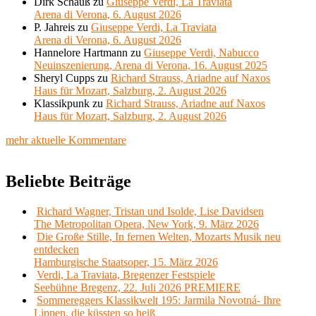
Dirk Schauß
zu
Giuseppe Verdi, La Traviata
Arena di Verona, 6. August 2026
P. Jahreis
zu
Giuseppe Verdi, La Traviata
Arena di Verona, 6. August 2026
Hannelore Hartmann
zu
Giuseppe Verdi, Nabucco
Neuinszenierung, Arena di Verona, 16. August 2025
Sheryl Cupps
zu
Richard Strauss, Ariadne auf Naxos
Haus für Mozart, Salzburg, 2. August 2026
Klassikpunk
zu
Richard Strauss, Ariadne auf Naxos
Haus für Mozart, Salzburg, 2. August 2026
mehr aktuelle Kommentare
Beliebte Beiträge
Richard Wagner, Tristan und Isolde, Lise Davidsen
The Metropolitan Opera, New York, 9. März 2026
Die Große Stille, In fernen Welten, Mozarts Musik neu
entdecken
Hamburgische Staatsoper, 15. März 2026
Verdi, La Traviata, Bregenzer Festspiele
Seebühne Bregenz, 22. Juli 2026 PREMIERE
Sommereggers Klassikwelt 195: Jarmila Novotná- Ihre
Lippen, die küssten so heiß