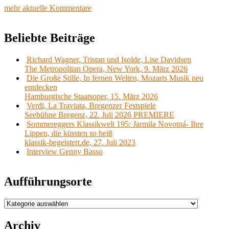
mehr aktuelle Kommentare
Beliebte Beiträge
Richard Wagner, Tristan und Isolde, Lise Davidsen
The Metropolitan Opera, New York, 9. März 2026
Die Große Stille, In fernen Welten, Mozarts Musik neu
entdecken
Hamburgische Staatsoper, 15. März 2026
Verdi, La Traviata, Bregenzer Festspiele
Seebühne Bregenz, 22. Juli 2026 PREMIERE
Sommereggers Klassikwelt 195: Jarmila Novotná- Ihre
Lippen, die küssten so heiß
klassik-begeistert.de, 27. Juli 2023
Interview Genny Basso
Aufführungsorte
Aufführungsorte
Archiv