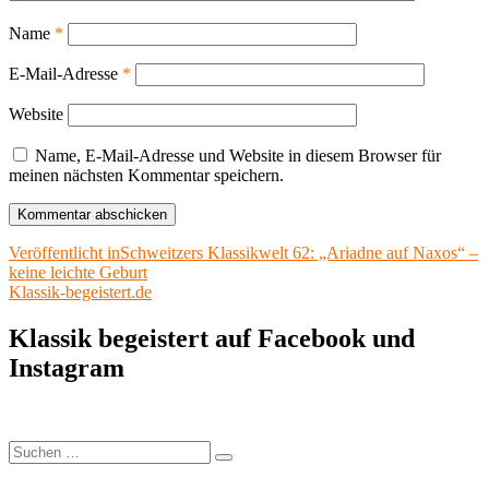
Name
*
E-Mail-Adresse
*
Website
Name, E-Mail-Adresse und Website in diesem Browser für
meinen nächsten Kommentar speichern.
Beitragsnavigation
Veröffentlicht in
Schweitzers Klassikwelt 62: „Ariadne auf Naxos“ –
keine leichte Geburt
Klassik-begeistert.de
Klassik begeistert auf Facebook und
Instagram
Suchen
Suchen
nach: