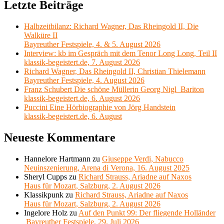
Letzte Beiträge
Halbzeitbilanz: Richard Wagner, Das Rheingold II, Die
Walküre II
Bayreuther Festspiele, 4. & 5. August 2026
Interview: kb im Gespräch mit dem Tenor Long Long, Teil II
klassik-begeistert.de, 7. August 2026
Richard Wagner, Das Rheingold II, Christian Thielemann
Bayreuther Festspiele, 4. August 2026
Franz Schubert Die schöne Müllerin Georg Nigl Bariton
klassik-begeistert.de, 6. August 2026
Puccini Eine Hörbiographie von Jörg Handstein
klassik-begeistert.de, 6. August
Neueste Kommentare
Hannelore Hartmann
zu
Giuseppe Verdi, Nabucco
Neuinszenierung, Arena di Verona, 16. August 2025
Sheryl Cupps
zu
Richard Strauss, Ariadne auf Naxos
Haus für Mozart, Salzburg, 2. August 2026
Klassikpunk
zu
Richard Strauss, Ariadne auf Naxos
Haus für Mozart, Salzburg, 2. August 2026
Ingelore Holz
zu
Auf den Punkt 99: Der fliegende Holländer
Bayreuther Festspiele, 29. Juli 2026