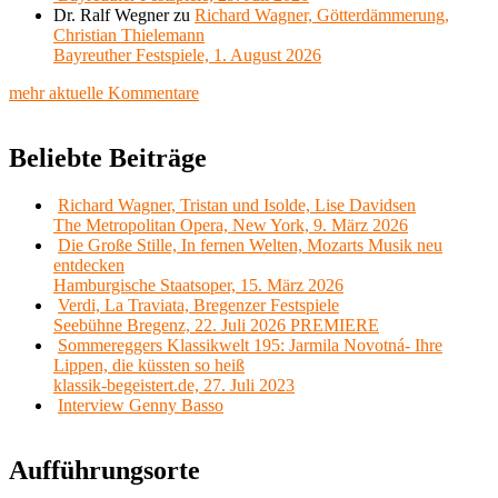
Dr. Ralf Wegner
zu
Richard Wagner, Götterdämmerung,
Christian Thielemann
Bayreuther Festspiele, 1. August 2026
mehr aktuelle Kommentare
Beliebte Beiträge
Richard Wagner, Tristan und Isolde, Lise Davidsen
The Metropolitan Opera, New York, 9. März 2026
Die Große Stille, In fernen Welten, Mozarts Musik neu
entdecken
Hamburgische Staatsoper, 15. März 2026
Verdi, La Traviata, Bregenzer Festspiele
Seebühne Bregenz, 22. Juli 2026 PREMIERE
Sommereggers Klassikwelt 195: Jarmila Novotná- Ihre
Lippen, die küssten so heiß
klassik-begeistert.de, 27. Juli 2023
Interview Genny Basso
Aufführungsorte