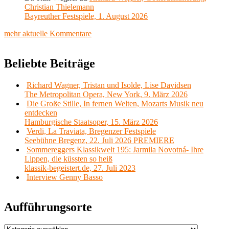
Christian Thielemann
Bayreuther Festspiele, 1. August 2026
mehr aktuelle Kommentare
Beliebte Beiträge
Richard Wagner, Tristan und Isolde, Lise Davidsen
The Metropolitan Opera, New York, 9. März 2026
Die Große Stille, In fernen Welten, Mozarts Musik neu
entdecken
Hamburgische Staatsoper, 15. März 2026
Verdi, La Traviata, Bregenzer Festspiele
Seebühne Bregenz, 22. Juli 2026 PREMIERE
Sommereggers Klassikwelt 195: Jarmila Novotná- Ihre
Lippen, die küssten so heiß
klassik-begeistert.de, 27. Juli 2023
Interview Genny Basso
Aufführungsorte
Aufführungsorte