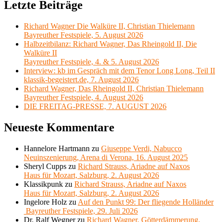
Letzte Beiträge
Richard Wagner Die Walküre II, Christian Thielemann
Bayreuther Festspiele, 5. August 2026
Halbzeitbilanz: Richard Wagner, Das Rheingold II, Die
Walküre II
Bayreuther Festspiele, 4. & 5. August 2026
Interview: kb im Gespräch mit dem Tenor Long Long, Teil II
klassik-begeistert.de, 7. August 2026
Richard Wagner, Das Rheingold II, Christian Thielemann
Bayreuther Festspiele, 4. August 2026
DIE FREITAG-PRESSE, 7. AUGUST 2026
Neueste Kommentare
Hannelore Hartmann
zu
Giuseppe Verdi, Nabucco
Neuinszenierung, Arena di Verona, 16. August 2025
Sheryl Cupps
zu
Richard Strauss, Ariadne auf Naxos
Haus für Mozart, Salzburg, 2. August 2026
Klassikpunk
zu
Richard Strauss, Ariadne auf Naxos
Haus für Mozart, Salzburg, 2. August 2026
Ingelore Holz
zu
Auf den Punkt 99: Der fliegende Holländer
Bayreuther Festspiele, 29. Juli 2026
Dr. Ralf Wegner
zu
Richard Wagner, Götterdämmerung,