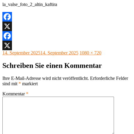
la_valse_foto_2_altin_kaftira
Facebook
X
Facebook
Veröffentlicht
Originalgröße
14. September 2025
14. September 2025
1080 × 720
X
am
Schreiben Sie einen Kommentar
Ihre E-Mail-Adresse wird nicht veröffentlicht.
Erforderliche Felder
sind mit
*
markiert
Kommentar
*