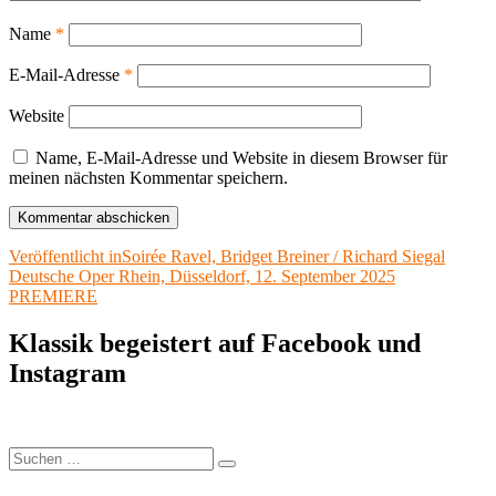
Name
*
E-Mail-Adresse
*
Website
Name, E-Mail-Adresse und Website in diesem Browser für
meinen nächsten Kommentar speichern.
Beitragsnavigation
Veröffentlicht in
Soirée Ravel, Bridget Breiner / Richard Siegal
Deutsche Oper Rhein, Düsseldorf, 12. September 2025
PREMIERE
Klassik begeistert auf Facebook und
Instagram
Suchen
Suchen
nach: