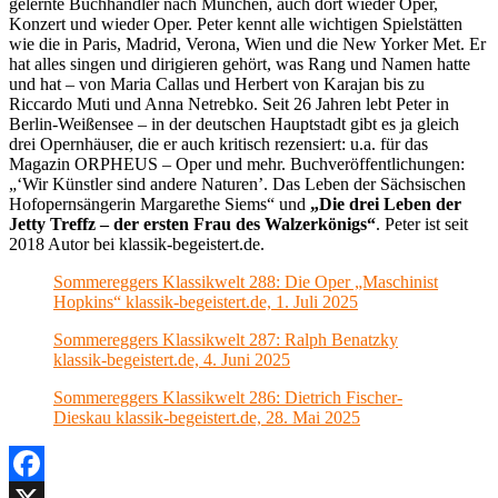
gelernte Buchhändler nach München, auch dort wieder Oper,
Konzert und wieder Oper. Peter kennt alle wichtigen Spielstätten
wie die in Paris, Madrid, Verona, Wien und die New Yorker Met. Er
hat alles singen und dirigieren gehört, was Rang und Namen hatte
und hat – von Maria Callas und Herbert von Karajan bis zu
Riccardo Muti und Anna Netrebko. Seit 26 Jahren lebt Peter in
Berlin-Weißensee – in der deutschen Hauptstadt gibt es ja gleich
drei Opernhäuser, die er auch kritisch rezensiert: u.a. für das
Magazin ORPHEUS – Oper und mehr. Buchveröffentlichungen:
„‘Wir Künstler sind andere Naturen’. Das Leben der Sächsischen
Hofopernsängerin Margarethe Siems“ und
„Die drei Leben der
Jetty Treffz – der ersten Frau des Walzerkönigs“
. Peter ist seit
2018 Autor bei klassik-begeistert.de.
Sommereggers Klassikwelt 288: Die Oper „Maschinist
Hopkins“ klassik-begeistert.de, 1. Juli 2025
Sommereggers Klassikwelt 287: Ralph Benatzky
klassik-begeistert.de, 4. Juni 2025
Sommereggers Klassikwelt 286: Dietrich Fischer-
Dieskau klassik-begeistert.de, 28. Mai 2025