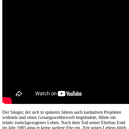
Der Sänger, der sich in späteren Jahren auch karitativen Projekten
widmete und einen Gesangswettbewerb begründete, führte ein
relativ zurückgezogenes Leben. Nach dem Tod seiner Ehefrau Enid
im Jahr 1985 ging er keine weitere Ehe ein. Zeit seines Lebens blieb