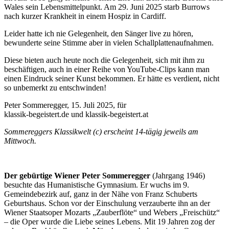
Wales sein Lebensmittelpunkt. Am 29. Juni 2025 starb Burrows
nach kurzer Krankheit in einem Hospiz in Cardiff.
Leider hatte ich nie Gelegenheit, den Sänger live zu hören,
bewunderte seine Stimme aber in vielen Schallplattenaufnahmen.
Diese bieten auch heute noch die Gelegenheit, sich mit ihm zu
beschäftigen, auch in einer Reihe von YouTube-Clips kann man
einen Eindruck seiner Kunst bekommen. Er hätte es verdient, nicht
so unbemerkt zu entschwinden!
Peter Sommeregger, 15. Juli 2025, für
klassik-begeistert.de und klassik-begeistert.at
Sommereggers Klassikwelt (c) erscheint 14-tägig jeweils am
Mittwoch.
Der gebürtige Wiener Peter Sommeregger
(Jahrgang 1946)
besuchte das Humanistische Gymnasium. Er wuchs im 9.
Gemeindebezirk auf, ganz in der Nähe von Franz Schuberts
Geburtshaus. Schon vor der Einschulung verzauberte ihn an der
Wiener Staatsoper Mozarts „Zauberflöte“ und Webers „Freischütz“
– die Oper wurde die Liebe seines Lebens. Mit 19 Jahren zog der