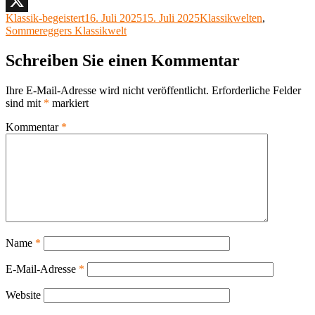
Facebook
Autor
Veröffentlicht
Kategorien
Klassik-begeistert
16. Juli 2025
15. Juli 2025
Klassikwelten
,
X
am
Sommereggers Klassikwelt
Schreiben Sie einen Kommentar
Ihre E-Mail-Adresse wird nicht veröffentlicht.
Erforderliche Felder
sind mit
*
markiert
Kommentar
*
Name
*
E-Mail-Adresse
*
Website