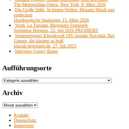
The Metropolitan Opera, New York, 9. März 2026
Die Große Stille, In fernen Welten, Mozarts Musik neu
entdecken
Hamburgische Staatsoper, 15. März 2026
Verdi, La Traviata, Bregenzer Festspiele
Seebühne Bregenz, 22. Juli 2026 PREMIERE
Sommereggers Klassikwelt 195: Jarmila Novotná- Ihre
Lippen, die küssten so heiß
klassik-begeistert.de, 27. Juli 2023
Interview Genny Basso
Aufführungsorte
Aufführungsorte
Archiv
Archiv
Kontakt
Datenschutz
Impressum