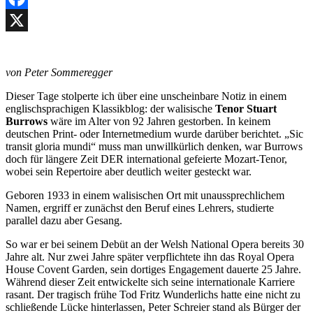
Facebook
X
von Peter Sommeregger
Dieser Tage stolperte ich über eine unscheinbare Notiz in einem
englischsprachigen Klassikblog: der walisische
Tenor Stuart
Burrows
wäre im Alter von 92 Jahren gestorben. In keinem
deutschen Print- oder Internetmedium wurde darüber berichtet. „Sic
transit gloria mundi“ muss man unwillkürlich denken, war Burrows
doch für längere Zeit DER international gefeierte Mozart-Tenor,
wobei sein Repertoire aber deutlich weiter gesteckt war.
Geboren 1933 in einem walisischen Ort mit unaussprechlichem
Namen, ergriff er zunächst den Beruf eines Lehrers, studierte
parallel dazu aber Gesang.
So war er bei seinem Debüt an der Welsh National Opera bereits 30
Jahre alt. Nur zwei Jahre später verpflichtete ihn das Royal Opera
House Covent Garden, sein dortiges Engagement dauerte 25 Jahre.
Während dieser Zeit entwickelte sich seine internationale Karriere
rasant. Der tragisch frühe Tod Fritz Wunderlichs hatte eine nicht zu
schließende Lücke hinterlassen, Peter Schreier stand als Bürger der