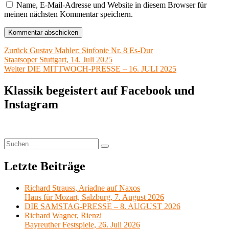
Name, E-Mail-Adresse und Website in diesem Browser für
meinen nächsten Kommentar speichern.
Beitragsnavigation
Vorheriger
Zurück
Gustav Mahler: Sinfonie Nr. 8 Es-Dur
Beitrag:
Staatsoper Stuttgart, 14. Juli 2025
Nächster
Weiter
DIE MITTWOCH-PRESSE – 16. JULI 2025
Beitrag:
Klassik begeistert auf Facebook und
Instagram
Suchen
Suchen
nach:
Letzte Beiträge
Richard Strauss, Ariadne auf Naxos
Haus für Mozart, Salzburg, 7. August 2026
DIE SAMSTAG-PRESSE – 8. AUGUST 2026
Richard Wagner, Rienzi
Bayreuther Festspiele, 26. Juli 2026