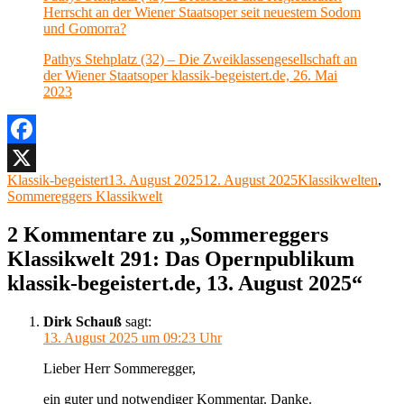
Herrscht an der Wiener Staatsoper seit neuestem Sodom
und Gomorra?
Pathys Stehplatz (32) – Die Zweiklassengesellschaft an
der Wiener Staatsoper klassik-begeistert.de, 26. Mai
2023
Facebook
Autor
Veröffentlicht
Kategorien
Klassik-begeistert
13. August 2025
12. August 2025
Klassikwelten
,
X
am
Sommereggers Klassikwelt
2 Kommentare zu „Sommereggers
Klassikwelt 291: Das Opernpublikum
klassik-begeistert.de, 13. August 2025“
Dirk Schauß
sagt:
13. August 2025 um 09:23 Uhr
Lieber Herr Sommeregger,
ein guter und notwendiger Kommentar. Danke.