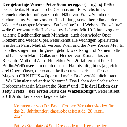
Der gebürtige Wiener Peter Sommeregger
(Jahrgang 1946)
besuchte das Humanistische Gymnasium. Er wuchs im 9.
Gemeindebezirk auf, ganz in der Nähe von Franz Schuberts
Geburtshaus. Schon vor der Einschulung verzauberte ihn an der
Wiener Staatsoper Mozarts „Zauberflöte“ und Webers „Freischütz“
– die Oper wurde die Liebe seines Lebens. Mit 19 Jahren zog der
gelernte Buchhändler nach München, auch dort wieder Oper,
Konzert und wieder Oper. Peter kennt alle wichtigen Spielstätten
wie die in Paris, Madrid, Verona, Wien und die New Yorker Met. Er
hat alles singen und dirigieren gehört, was Rang und Namen hatte
und hat – von Maria Callas und Herbert von Karajan bis zu
Riccardo Muti und Anna Netrebko. Seit 26 Jahren lebt Peter in
Berlin-Weißensee – in der deutschen Hauptstadt gibt es ja gleich
drei Opernhäuser, die er auch kritisch rezensiert: u.a. für das
Magazin ORPHEUS – Oper und mehr. Buchveröffentlichungen:
„‘Wir Künstler sind andere Naturen’. Das Leben der Sächsischen
Hofopernsängerin Margarethe Siems“ und
„Die drei Leben der
Jetty Treffz – der ersten Frau des Walzerkönigs“
. Peter ist seit
2018 Autor bei klassik-begeistert.de.
Kommentar von Dr. Brian Cooper: Verhaltenskodex für
das 21. Jahrhundert klassik-begeistert.de, 28. April
2024
Pathys Stehplatz (43) – Dresscode und Regietheater: