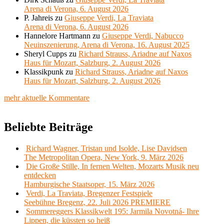
Arena di Verona, 6. August 2026
P. Jahreis
zu
Giuseppe Verdi, La Traviata
Arena di Verona, 6. August 2026
Hannelore Hartmann
zu
Giuseppe Verdi, Nabucco
Neuinszenierung, Arena di Verona, 16. August 2025
Sheryl Cupps
zu
Richard Strauss, Ariadne auf Naxos
Haus für Mozart, Salzburg, 2. August 2026
Klassikpunk
zu
Richard Strauss, Ariadne auf Naxos
Haus für Mozart, Salzburg, 2. August 2026
mehr aktuelle Kommentare
Beliebte Beiträge
Richard Wagner, Tristan und Isolde, Lise Davidsen
The Metropolitan Opera, New York, 9. März 2026
Die Große Stille, In fernen Welten, Mozarts Musik neu
entdecken
Hamburgische Staatsoper, 15. März 2026
Verdi, La Traviata, Bregenzer Festspiele
Seebühne Bregenz, 22. Juli 2026 PREMIERE
Sommereggers Klassikwelt 195: Jarmila Novotná- Ihre
Lippen, die küssten so heiß