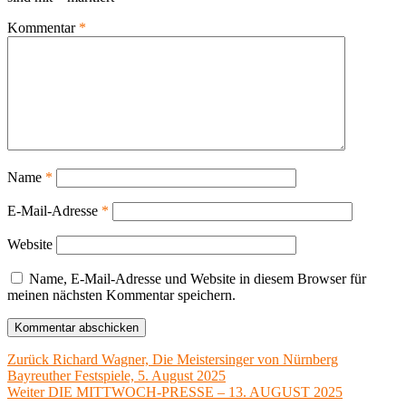
Kommentar
*
Name
*
E-Mail-Adresse
*
Website
Name, E-Mail-Adresse und Website in diesem Browser für
meinen nächsten Kommentar speichern.
Beitragsnavigation
Vorheriger
Zurück
Richard Wagner, Die Meistersinger von Nürnberg
Beitrag:
Bayreuther Festspiele, 5. August 2025
Nächster
Weiter
DIE MITTWOCH-PRESSE – 13. AUGUST 2025