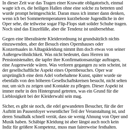
In dieser Zeit war das Tragen einer Krawatte obligatorisch, einmal
wagte ich es, die heiligen Hallen ohne eine solche zu betreten und
wurde prompt heimgeschickt. Daran muss ich immer dann denken,
wenn ich bei Sommertemperaturen kurzbehoste Jugendliche in der
Oper sehe, die teilweise sogar Flip-Flops statt solider Schuhe tragen.
Noch sind das Einzelfälle, aber die Tendenz ist unübersehbar.
Gegen eine liberalisierte Kleiderordnung ist grundsätzlich nichts
einzuwenden, aber der Besuch eines Opernhauses oder
Konzertsaales in Alltagskleidung nimmt ihm doch etwas von seiner
Außergewöhnlichkeit. Was nicht bedeutet, dass Herren im
Pensionistenalter, die tapfer ihre Konfirmationsanzüge auftragen,
eine Augenweide wären. Was verloren gegangen zu sein scheint, ist
der gesellschaftliche Aspekt eines Opernbesuches. Oper war
ursprünglich eine dem Adel vorbehaltene Kunst, später wurde sie
ebenfalls von den höheren Gesellschaftskreisen besucht, nicht selten
nur, um sich zu zeigen und Kontakte zu pflegen. Dieser Aspekt ist
immer mehr in den Hintergrund getreten, was ein Grund für die
Lieblosigkeit bei der Kleiderwahl sein mag.
Sicher, es gibt sie noch, die edel gewandeten Besucher, für die der
Auftritt im Pausenfoyer wesentlicher Teil der Veranstaltung ist, und
deren Smalltalk schnell verrät, dass sie wenig Ahnung von Oper und
Musik haben. Schäbige Kleidung ist aber längst auch noch kein
Indiz für größere Kompetenz, muss man fairerweise festhalten.