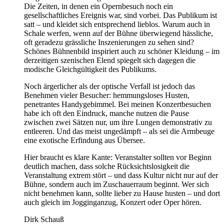
Die Zeiten, in denen ein Opernbesuch noch ein
gesellschaftliches Ereignis war, sind vorbei. Das Publikum ist
satt – und kleidet sich entsprechend lieblos. Warum auch in
Schale werfen, wenn auf der Bühne überwiegend hässliche,
oft geradezu grässliche Inszenierungen zu sehen sind?
Schönes Bühnenbild inspiriert auch zu schöner Kleidung – im
derzeitigen szenischen Elend spiegelt sich dagegen die
modische Gleichgültigkeit des Publikums.
Noch ärgerlicher als der optische Verfall ist jedoch das
Benehmen vieler Besucher: hemmungsloses Husten,
penetrantes Handygebimmel. Bei meinen Konzertbesuchen
habe ich oft den Eindruck, manche nutzen die Pause
zwischen zwei Sätzen nur, um ihre Lungen demonstrativ zu
entleeren. Und das meist ungedämpft – als sei die Armbeuge
eine exotische Erfindung aus Übersee.
Hier braucht es klare Kante: Veranstalter sollten vor Beginn
deutlich machen, dass solche Rücksichtslosigkeit die
Veranstaltung extrem stört – und dass Kultur nicht nur auf der
Bühne, sondern auch im Zuschauerraum beginnt. Wer sich
nicht benehmen kann, sollte lieber zu Hause husten – und dort
auch gleich im Jogginganzug, Konzert oder Oper hören.
Dirk Schauß