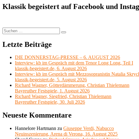
Musikfestspiele
Klassik begeistert auf Facebook und Inst
2020
im
Livestream
Suchen
Suchen
nach:
Letzte Beiträge
DIE DONNERSTAG-PRESSE – 6. AUGUST 2026
Interview: kb im Gespräch mit dem Tenor Long Long, Teil I
klassik-begeistert.de, 6. August 2026
Interview: kb im Gespräch mit Mezzosopranistin Natalia Skryc
klassik-begeistert.de, 5. August 2026
Richard Wagner, Götterdämmerung, Christian Thielemann
Bayreuther Festspiele, 1. August 2026
Richard Wagner, Siegfried, Christian Thielemann
Bayreuther Festspiele, 30. Juli 2026
Neueste Kommentare
Hannelore Hartmann
zu
Giuseppe Verdi, Nabucco
Neuinszenierung, Arena di Verona, 16. August 2025