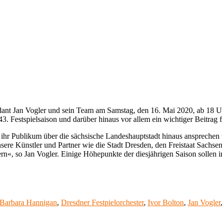
ant Jan Vogler und sein Team am Samstag, den 16. Mai 2020, ab 18 U
ie 43. Festspielsaison und darüber hinaus vor allem ein wichtiger Beitra
r Publikum über die sächsische Landeshauptstadt hinaus ansprechen und
nsere Künstler und Partner wie die Stadt Dresden, den Freistaat Sach
ern«, so Jan Vogler. Einige Höhepunkte der diesjährigen Saison sollen
Schlagwörter
Barbara Hannigan
,
Dresdner Festpielorchester
,
Ivor Bolton
,
Jan Vogler