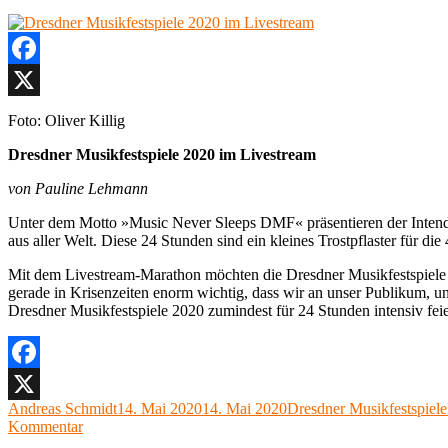
Facebook
X
Foto: Oliver Killig
Dresdner Musikfestspiele 2020 im Livestream
von Pauline Lehmann
Unter dem Motto »Music Never Sleeps DMF« präsentieren der Intend
aus aller Welt. Diese 24 Stunden sind ein kleines Trostpflaster für d
Mit dem Livestream-Marathon möchten die Dresdner Musikfestspiele ih
gerade in Krisenzeiten enorm wichtig, dass wir an unser Publikum, u
Dresdner Musikfestspiele 2020 zumindest für 24 Stunden intensiv fei
Facebook
Autor
Veröffentlicht
Kategorien
Andreas Schmidt
14. Mai 2020
14. Mai 2020
Dresdner Musikfestspiele
X
zu
am
Kommentar
Dresdner