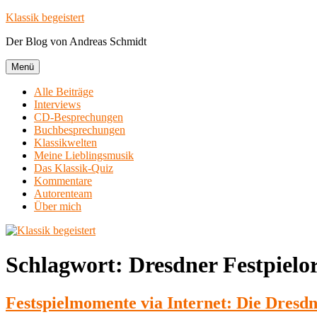
Zum
Klassik begeistert
Inhalt
Der Blog von Andreas Schmidt
springen
Menü
Alle Beiträge
Interviews
CD-Besprechungen
Buchbesprechungen
Klassikwelten
Meine Lieblingsmusik
Das Klassik-Quiz
Kommentare
Autorenteam
Über mich
Schlagwort:
Dresdner Festpielo
Festspielmomente via Internet: Die Dresdn