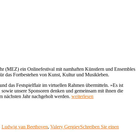
hr (MEZ) ein Onlinefestival mit namhaften Künstlern und Ensembles
g für das Fortbestehen von Kunst, Kultur und Musikleben.
 das Festspielflair im virtuellen Rahmen übermitteln. »Es ist
sen sowie unsere Sponsoren denken und gemeinsam mit ihnen die
„Dresdner
 im nächsten Jahr nachgeholt werden.
weiterlesen
Musikfestspiele
2020
im
Livestream“
,
Ludwig van Beethoven
,
Valery Gergiev
Schreiben Sie einen