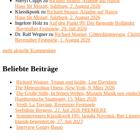
Sheryl Cupps
zu
Richard Strauss, Ariadne auf Naxos
Haus für Mozart, Salzburg, 2. August 2026
Klassikpunk
zu
Richard Strauss, Ariadne auf Naxos
Haus für Mozart, Salzburg, 2. August 2026
Ingelore Holz
zu
Auf den Punkt 99: Der fliegende Holländer
Bayreuther Festspiele, 29. Juli 2026
Dr. Ralf Wegner
zu
Richard Wagner, Götterdämmerung, Christ
Bayreuther Festspiele, 1. August 2026
mehr aktuelle Kommentare
Beliebte Beiträge
Richard Wagner, Tristan und Isolde, Lise Davidsen
The Metropolitan Opera, New York, 9. März 2026
Die Große Stille, In fernen Welten, Mozarts Musik neu entdec
Hamburgische Staatsoper, 15. März 2026
Verdi, La Traviata, Bregenzer Festspiele
Seebühne Bregenz, 22. Juli 2026 PREMIERE
Sommereggers Klassikwelt 195: Jarmila Novotná- Ihre Lippen,
klassik-begeistert.de, 27. Juli 2023
Interview Genny Basso