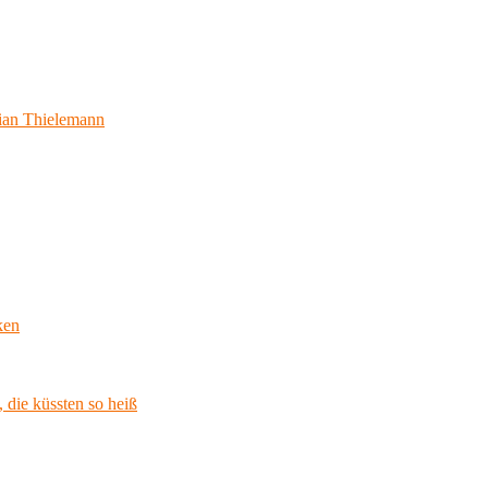
ian Thielemann
ken
 die küssten so heiß