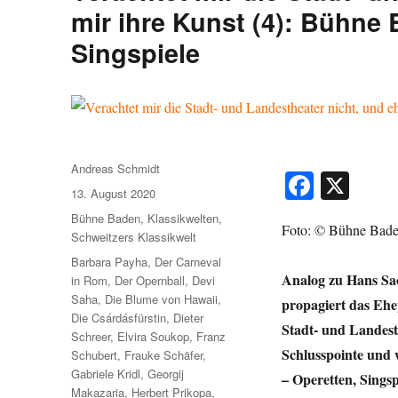
mir ihre Kunst (4): Bühne
Singspiele
Autor
Andreas Schmidt
Fa
X
Veröffentlicht
13. August 2020
ce
am
Kategorien
Bühne Baden
,
Klassikwelten
,
Foto: © Bühne Bad
bo
Schweitzers Klassikwelt
ok
Schlagwörter
Barbara Payha
,
Der Carneval
Analog zu Hans Sa
in Rom
,
Der Opernball
,
Devi
Saha
,
Die Blume von Hawaii
,
propagiert das Ehep
Die Csárdásfürstin
,
Dieter
Stadt- und Landesth
Schreer
,
Elvira Soukop
,
Franz
Schlusspointe und 
Schubert
,
Frauke Schäfer
,
Gabriele Kridl
,
Georgij
– Operetten, Singsp
Makazaria
,
Herbert Prikopa
,