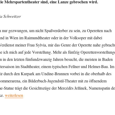
die Mehrspartentheater sind, eine Lanze gebrochen wird.
ia Schweitzer
ch nur gezwungen, um nicht Spaßverderber zu sein, zu Operetten nach
nd in Wien im Raimundtheater oder in der Volksoper mit dabei
Verdienst meiner Frau Sylvia, mir das Genre der Operette nahe gebrach
ue ich mich auf jede Vorstellung. Mehr als fünfzig Operettenvorstellung
 in den letzten fünfundzwanzig Jahren besucht, die meisten in Baden
tersaison im Stadttheater, einem typischen Fellner und Helmer-Bau. Im
r durch den Kurpark am Undine-Brunnen vorbei in die oberhalb des
ommerarena, ein Bilderbuch-Jugendstil-Theater mit zu öffnendem
e-Statue trägt die Gesichtszüge der Mercédès Jellinek, Namenspatin de
„Verachtet mir die Stadt- und Landestheater nicht, und ehrt mir ihr
ke.
weiterlesen