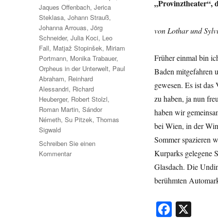
„Provinztheater“, 
Jaques Offenbach
,
Jerica
Steklasa
,
Johann Strauß
,
Johanna Arrouas
,
Jörg
von Lothar und Sylv
Schneider
,
Julia Koci
,
Leo
Fall
,
Matjaž Stopinšek
,
Miriam
Früher einmal bin i
Portmann
,
Monika Trabauer
,
Orpheus in der Unterwelt
,
Paul
Baden mitgefahren u
Abraham
,
Reinhard
gewesen. Es ist das 
Alessandri
,
Richard
zu haben, ja nun fre
Heuberger
,
Robert Stolzl
,
Roman Martin
,
Sándor
haben wir gemeinsam
Németh
,
Su Pitzek
,
Thomas
bei Wien, in der Win
Sigwald
Sommer spazieren wi
Schreiben Sie einen
Kurparks gelegene S
zu
Kommentar
Verachtet
Glasdach. Die Undin
mir
berühmten Automar
die
Stadt-
Fa
X
und
Landestheater