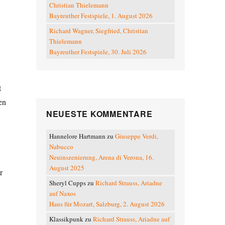
Christian Thielemann
Bayreuther Festspiele, 1. August 2026
Richard Wagner, Siegfried, Christian
Thielemann
Bayreuther Festspiele, 30. Juli 2026
t
en
NEUESTE KOMMENTARE
Hannelore Hartmann
zu
Giuseppe Verdi,
Nabucco
Neuinszenierung, Arena di Verona, 16.
August 2025
r
Sheryl Cupps
zu
Richard Strauss, Ariadne
e Kunst (4): Bühne Baden – Operetten, Singspiele“
auf Naxos
Haus für Mozart, Salzburg, 2. August 2026
Klassikpunk
zu
Richard Strauss, Ariadne auf