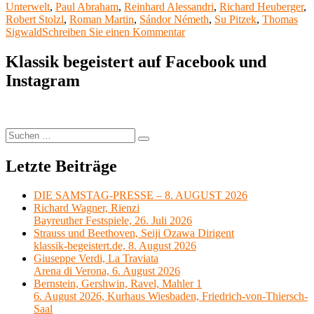
Bühne
Unterwelt
,
Paul Abraham
,
Reinhard Alessandri
,
Richard Heuberger
,
Baden
Robert Stolzl
,
Roman Martin
,
Sándor Németh
,
Su Pitzek
,
Thomas
–
zu
Sigwald
Schreiben Sie einen Kommentar
Operetten,
Verachtet
Singspiele“
mir
Klassik begeistert auf Facebook und
die
Instagram
Stadt-
und
Landestheater
nicht,
und
Suchen
Suchen
ehrt
nach:
mir
Letzte Beiträge
ihre
Kunst
(4):
DIE SAMSTAG-PRESSE – 8. AUGUST 2026
Bühne
Richard Wagner, Rienzi
Baden
Bayreuther Festspiele, 26. Juli 2026
–
Strauss und Beethoven, Seiji Ozawa Dirigent
Operetten,
klassik-begeistert.de, 8. August 2026
Singspiele
Giuseppe Verdi, La Traviata
Arena di Verona, 6. August 2026
Bernstein, Gershwin, Ravel, Mahler 1
6. August 2026, Kurhaus Wiesbaden, Friedrich-von-Thiersch-
Saal