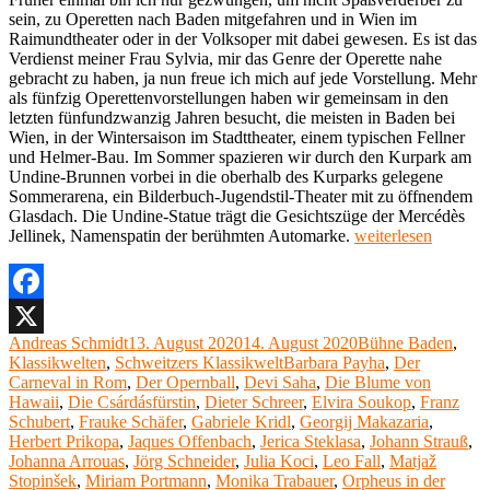
sein, zu Operetten nach Baden mitgefahren und in Wien im
Raimundtheater oder in der Volksoper mit dabei gewesen. Es ist das
Verdienst meiner Frau Sylvia, mir das Genre der Operette nahe
gebracht zu haben, ja nun freue ich mich auf jede Vorstellung. Mehr
als fünfzig Operettenvorstellungen haben wir gemeinsam in den
letzten fünfundzwanzig Jahren besucht, die meisten in Baden bei
Wien, in der Wintersaison im Stadttheater, einem typischen Fellner
und Helmer-Bau. Im Sommer spazieren wir durch den Kurpark am
Undine-Brunnen vorbei in die oberhalb des Kurparks gelegene
Sommerarena, ein Bilderbuch-Jugendstil-Theater mit zu öffnendem
Glasdach. Die Undine-Statue trägt die Gesichtszüge der Mercédès
„Verachtet
Jellinek, Namenspatin der berühmten Automarke.
weiterlesen
mir
die
Stadt-
und
Facebook
Landestheater
Autor
Veröffentlicht
Kategorien
Andreas Schmidt
13. August 2020
14. August 2020
Bühne Baden
,
X
nicht,
am
Schlagwörter
Klassikwelten
,
Schweitzers Klassikwelt
Barbara Payha
,
Der
und
Carneval in Rom
,
Der Opernball
,
Devi Saha
,
Die Blume von
ehrt
Hawaii
,
Die Csárdásfürstin
,
Dieter Schreer
,
Elvira Soukop
,
Franz
mir
Schubert
,
Frauke Schäfer
,
Gabriele Kridl
,
Georgij Makazaria
,
ihre
Herbert Prikopa
,
Jaques Offenbach
,
Jerica Steklasa
,
Johann Strauß
,
Kunst
Johanna Arrouas
,
Jörg Schneider
,
Julia Koci
,
Leo Fall
,
Matjaž
(4):
Stopinšek
,
Miriam Portmann
,
Monika Trabauer
,
Orpheus in der