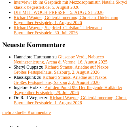
Interview: kb im Gespräch mit Mezzosopranistin Natalia Skryc
klassik-begeistert.de, 5. August 2026
DIE MITTWOCH-PRESSE – 5. AUGUST 2026
Richard Wagner, Götterdämmerung, Christian Thielemann
Bayreuther Festspiele, 1. August 2026
Richard Wagner, Siegfried, Christian Thielemann
Bayreuther Festspiele, 30. Juli 2026
Neueste Kommentare
Hannelore Hartmann
zu
Giuseppe Verdi, Nabucco
Neuinszenierung, Arena di Verona, 16. August 2025
Sheryl Cupps
zu
Richard Strauss, Ariadne auf Naxos
Großes Festspielhaus, Salzburg, 2. August 2026
Klassikpunk
zu
Richard Strauss, Ariadne auf Naxos
Großes Festspielhaus, Salzburg, 2. August 2026
Ingelore Holz
zu
Auf den Punkt 99: Der fliegende Holländer
Bayreuther Festspiele, 29. Juli 2026
Dr. Ralf Wegner
zu
Richard Wagner, Götterdämmerung, Christ
Bayreuther Festspiele, 1. August 2026
mehr aktuelle Kommentare