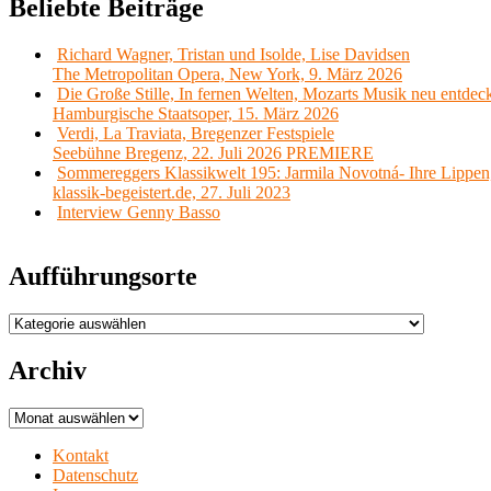
Beliebte Beiträge
Richard Wagner, Tristan und Isolde, Lise Davidsen
The Metropolitan Opera, New York, 9. März 2026
Die Große Stille, In fernen Welten, Mozarts Musik neu entdec
Hamburgische Staatsoper, 15. März 2026
Verdi, La Traviata, Bregenzer Festspiele
Seebühne Bregenz, 22. Juli 2026 PREMIERE
Sommereggers Klassikwelt 195: Jarmila Novotná- Ihre Lippen,
klassik-begeistert.de, 27. Juli 2023
Interview Genny Basso
Aufführungsorte
Aufführungsorte
Archiv
Archiv
Kontakt
Datenschutz