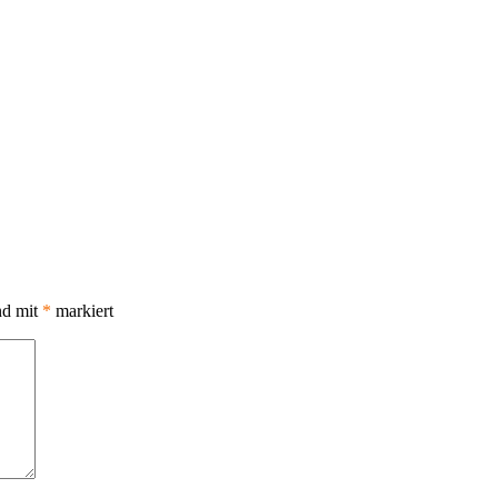
nd mit
*
markiert