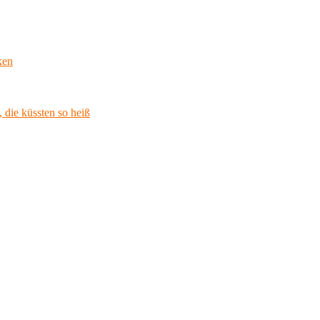
ken
 die küssten so heiß