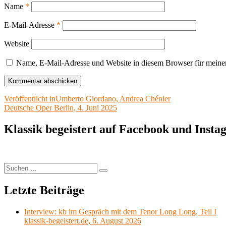
Name
*
E-Mail-Adresse
*
Website
Name, E-Mail-Adresse und Website in diesem Browser für meine
Beitragsnavigation
Veröffentlicht in
Umberto Giordano, Andrea Chénier
Deutsche Oper Berlin, 4. Juni 2025
Klassik begeistert auf Facebook und Inst
Suchen
Suchen
nach:
Letzte Beiträge
Interview: kb im Gespräch mit dem Tenor Long Long, Teil I
klassik-begeistert.de, 6. August 2026