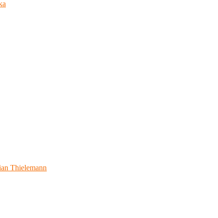
ka
ian Thielemann