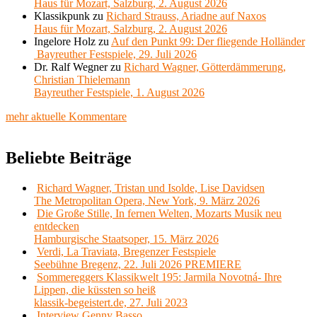
Haus für Mozart, Salzburg, 2. August 2026
Klassikpunk
zu
Richard Strauss, Ariadne auf Naxos
Haus für Mozart, Salzburg, 2. August 2026
Ingelore Holz
zu
Auf den Punkt 99: Der fliegende Holländer
Bayreuther Festspiele, 29. Juli 2026
Dr. Ralf Wegner
zu
Richard Wagner, Götterdämmerung,
Christian Thielemann
Bayreuther Festspiele, 1. August 2026
mehr aktuelle Kommentare
Beliebte Beiträge
Richard Wagner, Tristan und Isolde, Lise Davidsen
The Metropolitan Opera, New York, 9. März 2026
Die Große Stille, In fernen Welten, Mozarts Musik neu
entdecken
Hamburgische Staatsoper, 15. März 2026
Verdi, La Traviata, Bregenzer Festspiele
Seebühne Bregenz, 22. Juli 2026 PREMIERE
Sommereggers Klassikwelt 195: Jarmila Novotná- Ihre
Lippen, die küssten so heiß
klassik-begeistert.de, 27. Juli 2023
Interview Genny Basso