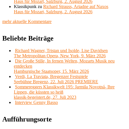
Haus für Mozart, Salzburg, 2. August 2026
Klassikpunk
zu
Richard Strauss, Ariadne auf Naxos
Haus für Mozart, Salzburg, 2. August 2026
mehr aktuelle Kommentare
Beliebte Beiträge
Richard Wagner, Tristan und Isolde, Lise Davidsen
The Metropolitan Opera, New York, 9. März 2026
Die Große Stille, In fernen Welten, Mozarts Musik neu
entdecken
Hamburgische Staatsoper, 15. März 2026
Verdi, La Traviata, Bregenzer Festspiele
Seebühne Bregenz, 22. Juli 2026 PREMIERE
Sommereggers Klassikwelt 195: Jarmila Novotná- Ihre
Lippen, die küssten so heiß
klassik-begeistert.de, 27. Juli 2023
Interview Genny Basso
Aufführungsorte