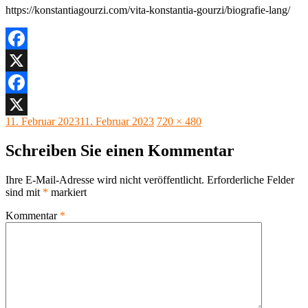
https://konstantiagourzi.com/vita-konstantia-gourzi/biografie-lang/
Facebook
X
Facebook
Veröffentlicht
Originalgröße
11. Februar 2023
11. Februar 2023
720 × 480
X
am
Schreiben Sie einen Kommentar
Ihre E-Mail-Adresse wird nicht veröffentlicht.
Erforderliche Felder
sind mit
*
markiert
Kommentar
*