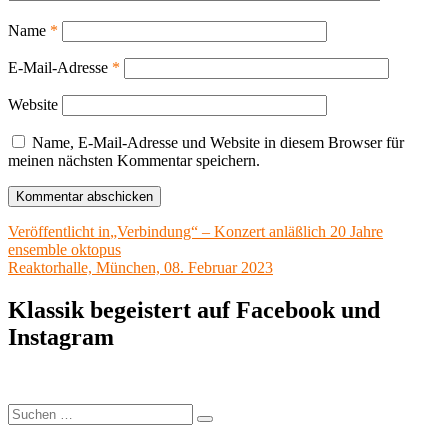
Name
*
E-Mail-Adresse
*
Website
Name, E-Mail-Adresse und Website in diesem Browser für
meinen nächsten Kommentar speichern.
Beitragsnavigation
Veröffentlicht in
„Verbindung“ – Konzert anläßlich 20 Jahre
ensemble oktopus
Reaktorhalle, München, 08. Februar 2023
Klassik begeistert auf Facebook und
Instagram
Suchen
Suchen
nach: