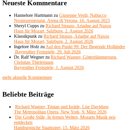
Neueste Kommentare
Hannelore Hartmann
zu
Giuseppe Verdi, Nabucco
Neuinszenierung, Arena di Verona, 16. August 2025
Sheryl Cupps
zu
Richard Strauss, Ariadne auf Naxos
Haus für Mozart, Salzburg, 2. August 2026
Klassikpunk
zu
Richard Strauss, Ariadne auf Naxos
Haus für Mozart, Salzburg, 2. August 2026
Ingelore Holz
zu
Auf den Punkt 99: Der fliegende Holländer
Bayreuther Festspiele, 29. Juli 2026
Dr. Ralf Wegner
zu
Richard Wagner, Götterdämmerung,
Christian Thielemann
Bayreuther Festspiele, 1. August 2026
mehr aktuelle Kommentare
Beliebte Beiträge
Richard Wagner, Tristan und Isolde, Lise Davidsen
The Metropolitan Opera, New York, 9. März 2026
Die Große Stille, In fernen Welten, Mozarts Musik neu
entdecken
Hamburgische Staatsoper, 15. März 2026