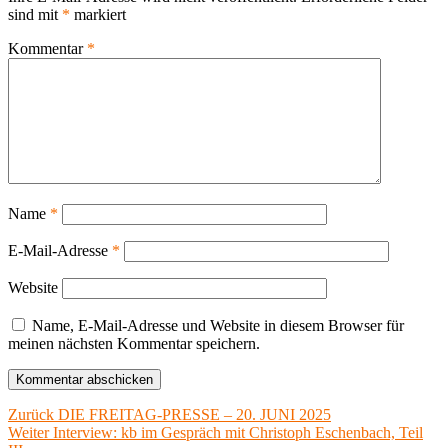
sind mit
*
markiert
Kommentar
*
Name
*
E-Mail-Adresse
*
Website
Name, E-Mail-Adresse und Website in diesem Browser für
meinen nächsten Kommentar speichern.
Beitragsnavigation
Vorheriger
Zurück
DIE FREITAG-PRESSE – 20. JUNI 2025
Nächster
Beitrag:
Weiter
Interview: kb im Gespräch mit Christoph Eschenbach, Teil