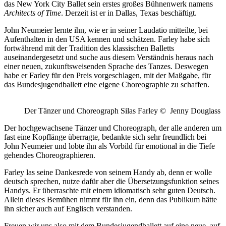
das New York City Ballet sein erstes großes Bühnenwerk namens
Architects of Time
. Derzeit ist er in Dallas, Texas beschäftigt.
John Neumeier lernte ihn, wie er in seiner Laudatio mitteilte, bei
Aufenthalten in den USA kennen und schätzen. Farley habe sich
fortwährend mit der Tradition des klassischen Balletts
auseinandergesetzt und suche aus diesem Verständnis heraus nach
einer neuen, zukunftsweisenden Sprache des Tanzes. Deswegen
habe er Farley für den Preis vorgeschlagen, mit der Maßgabe, für
das Bundesjugendballett eine eigene Choreographie zu schaffen.
Der Tänzer und Choreograph Silas Farley © Jenny Douglass
Der hochgewachsene Tänzer und Choreograph, der alle anderen um
fast eine Kopflänge überragte, bedankte sich sehr freundlich bei
John Neumeier und lobte ihn als Vorbild für emotional in die Tiefe
gehendes Choreographieren.
Farley las seine Dankesrede von seinem Handy ab, denn er wolle
deutsch sprechen, nutze dafür aber die Übersetzungsfunktion seines
Handys. Er überraschte mit einem idiomatisch sehr guten Deutsch.
Allein dieses Bemühen nimmt für ihn ein, denn das Publikum hätte
ihn sicher auch auf Englisch verstanden.
Freuen wir uns also mit dem Bundesjugendballett auf eine neue, auf