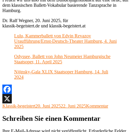
dem klassischen Ballett-Vokabular basierende Tanzsprache in
Hamburg.
Dr. Ralf Wegner, 20. Juni 2025, für
klassik-begeistert.de und klassik-begeistert.at
Lulu, Kammerballett von Edvin Revazov
Uraufführung/Ernst-Deutsch-Theater Hamburg, 4. Juni
2025
Odyssee, Ballett von John Neumeier Hamburgische
Staatsoper, 11. April 2025
Nijinsky-Gala XLIX Staatsoper Hamburg, 14. Juli
2024
Facebook
Autor
Veröffentlicht
Kategorien
Klassik-begeistert
20. Juni 2025
22. Juni 2025
Kommentar
X
am
Schreiben Sie einen Kommentar
Ihre E-Mail-Adresse wird nicht veröffentlicht.
Erforderliche Felder