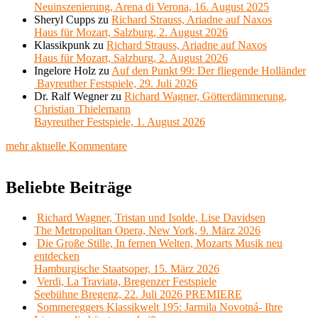
Neuinszenierung, Arena di Verona, 16. August 2025
Sheryl Cupps
zu
Richard Strauss, Ariadne auf Naxos
Haus für Mozart, Salzburg, 2. August 2026
Klassikpunk
zu
Richard Strauss, Ariadne auf Naxos
Haus für Mozart, Salzburg, 2. August 2026
Ingelore Holz
zu
Auf den Punkt 99: Der fliegende Holländer
Bayreuther Festspiele, 29. Juli 2026
Dr. Ralf Wegner
zu
Richard Wagner, Götterdämmerung,
Christian Thielemann
Bayreuther Festspiele, 1. August 2026
mehr aktuelle Kommentare
Beliebte Beiträge
Richard Wagner, Tristan und Isolde, Lise Davidsen
The Metropolitan Opera, New York, 9. März 2026
Die Große Stille, In fernen Welten, Mozarts Musik neu
entdecken
Hamburgische Staatsoper, 15. März 2026
Verdi, La Traviata, Bregenzer Festspiele
Seebühne Bregenz, 22. Juli 2026 PREMIERE
Sommereggers Klassikwelt 195: Jarmila Novotná- Ihre