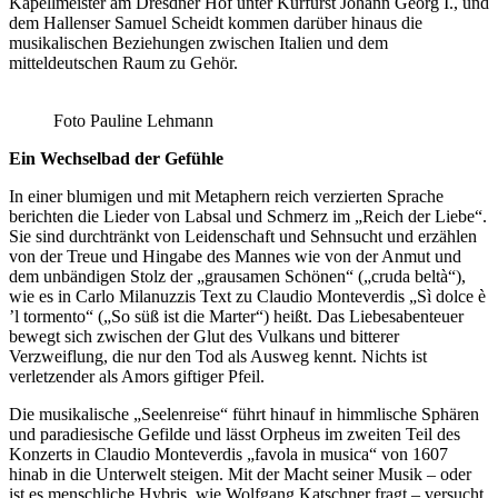
Kapellmeister am Dresdner Hof unter Kurfürst Johann Georg I., und
dem Hallenser Samuel Scheidt kommen darüber hinaus die
musikalischen Beziehungen zwischen Italien und dem
mitteldeutschen Raum zu Gehör.
Foto Pauline Lehmann
Ein Wechselbad der Gefühle
In einer blumigen und mit Metaphern reich verzierten Sprache
berichten die Lieder von Labsal und Schmerz im „Reich der Liebe“.
Sie sind durchtränkt von Leidenschaft und Sehnsucht und erzählen
von der Treue und Hingabe des Mannes wie von der Anmut und
dem unbändigen Stolz der „grausamen Schönen“ („cruda beltà“),
wie es in Carlo Milanuzzis Text zu Claudio Monteverdis „Sì dolce è
’l tormento“ („So süß ist die Marter“) heißt. Das Liebesabenteuer
bewegt sich zwischen der Glut des Vulkans und bitterer
Verzweiflung, die nur den Tod als Ausweg kennt. Nichts ist
verletzender als Amors giftiger Pfeil.
Die musikalische „Seelenreise“ führt hinauf in himmlische Sphären
und paradiesische Gefilde und lässt Orpheus im zweiten Teil des
Konzerts in Claudio Monteverdis „favola in musica“ von 1607
hinab in die Unterwelt steigen. Mit der Macht seiner Musik – oder
ist es menschliche Hybris, wie Wolfgang Katschner fragt – versucht