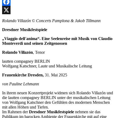
Facebook
X
Rolando Villazón
©
Concerts Pamplona & Jakob Tillmann
Dresdner Musikfestspiele
„Viaggio dell
’
anima“. Eine Seelenreise mit Musik von Claudio
Monteverdi und seinen Zeitgenossen
Rolando Villazón
, Tenor
lautten compagney BERLIN
Wolfgang Katschner, Laute und Musikalische Leitung
Frauenkirche Dresden,
31. Mai 2025
von Pauline Lehmann
In ihrem neuen Konzertprojekt widmen sich Rolando Villazón und
die lautten compagney BERLIN unter der musikalischen Leitung
von Wolfgang Katschner den Gefühlen des modernen Menschen
mit allen Höhen und Tiefen.
Im Rahmen der
Dresdner Musikfestspiele
nehmen sie das
Publikum im barocken Ambiente der Frauenkirche mit auf eine