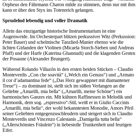
Orpheus den Fährmann Charon milde zu stimmen, denn nur mit ihm
kann er über den Styx ins Totenreich gelangen.
Sprudelnd lebendig und voller Dramatik
Allein das einzigartige historische Instrumentarium ist eine
Augenweide. Im Orchesterpart blitzen perkussiver Witz (Perkussion:
Peter Bauer) und schelmische Tanzlied-Manier ebenso wie die
lichten Girlanden der Violinen (Micaela Storch-Sieben und Andreas
Pfaff) und der Harfe (Katerina Ghannudi) und die klagenden Gesten
der Posaune (Alexander Brungert).
Während Rolando Villazón in den ersten beiden Stücken – Claudio
Monteverdis „Con che soavità“ („Welch ein Genuss“) und „Armato
il cor d’adamantina fede“ („Das Herz gewappnet mit diamantener
Treue“) – zu dominant ist, stellt sich im süßen Verlangen an die
Geliebte „Amarilli, mia bella“ („Amarilli, meine Schöne“) ein
harmonisches Ganzes ein. Mit kühnen Raffinessen in Melodik und
Harmonik, dem sog. „espressivo“-Stil, weiß er in Giulio Caccinis
„Amarilli, mia bella“, der wohl bekanntesten Monodie, Amors Pfeil
seiner Geliebten entgegenzuschleudern und steigert sich in Claudio
Monteverdis und Vincenzo Calestanis „Damigella tutta bella“
(„Allerschönstes Fräulein“) in liebestolle Trunkenheit und feurigen
Eifer.