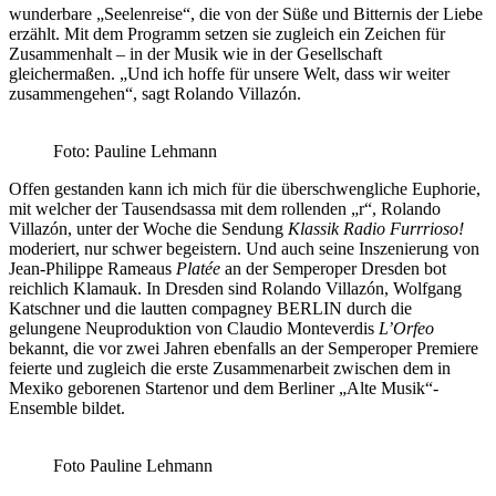
wunderbare „Seelenreise“, die von der Süße und Bitternis der Liebe
erzählt. Mit dem Programm setzen sie zugleich ein Zeichen für
Zusammenhalt – in der Musik wie in der Gesellschaft
gleichermaßen. „Und ich hoffe für unsere Welt, dass wir weiter
zusammengehen“, sagt Rolando Villazón.
Foto: Pauline Lehmann
Offen gestanden kann ich mich für die überschwengliche Euphorie,
mit welcher der Tausendsassa mit dem rollenden „r“, Rolando
Villazón, unter der Woche die Sendung
Klassik Radio Furrrioso!
moderiert, nur schwer begeistern. Und auch seine Inszenierung von
Jean-Philippe Rameaus
Platée
an der Semperoper Dresden bot
reichlich Klamauk. In Dresden sind Rolando Villazón, Wolfgang
Katschner und die lautten compagney BERLIN durch die
gelungene Neuproduktion von Claudio Monteverdis
L’Orfeo
bekannt, die vor zwei Jahren ebenfalls an der Semperoper Premiere
feierte und zugleich die erste Zusammenarbeit zwischen dem in
Mexiko geborenen Startenor und dem Berliner „Alte Musik“-
Ensemble bildet.
Foto Pauline Lehmann