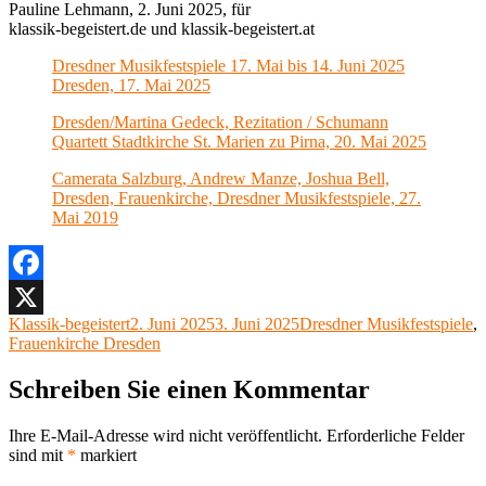
Pauline Lehmann, 2. Juni 2025, für
klassik-begeistert.de und klassik-begeistert.at
Dresdner Musikfestspiele 17. Mai bis 14. Juni 2025
Dresden, 17. Mai 2025
Dresden/Martina Gedeck, Rezitation / Schumann
Quartett Stadtkirche St. Marien zu Pirna, 20. Mai 2025
Camerata Salzburg, Andrew Manze, Joshua Bell,
Dresden, Frauenkirche, Dresdner Musikfestspiele, 27.
Mai 2019
Facebook
Autor
Veröffentlicht
Kategorien
Klassik-begeistert
2. Juni 2025
3. Juni 2025
Dresdner Musikfestspiele
,
X
am
Frauenkirche Dresden
Schreiben Sie einen Kommentar
Ihre E-Mail-Adresse wird nicht veröffentlicht.
Erforderliche Felder
sind mit
*
markiert