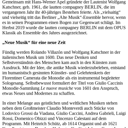
Gemeinsam mit Hans-Werner Apel gründete der Lautenist Wolfgang
Katschner, geb. 1961, die lautten compagney BERLIN, die im
vergangenen Jahr ihr 40-jähriges Bestehen feierte. Als „vielsaitig“
und vielseitig tritt das Berliner „Alte Musik“-Ensemble hervor, wenn
es in seinen Programmen einen Bogen zur Gegenwart schlägt. Im
Herbst 2019 wurde die lautten compagney BERLIN mit dem OPUS
Klassik als Ensemble des Jahres ausgezeichnet.
„Neue Musik“ für eine neue Zeit
Fündig werden Rolando Villazón und Wolfgang Katschner in der
italienischen Musik um 1600. Das neue Denken und
Selbstverständnis des Menschen kam auch in den Künsten zum
Ausdruck. Mit der Idee, die antike Musik wiederzubeleben, entstand
im humanistisch gesinnten Künstler- und Gelehrtenkreis der
Florentiner Camerata die Monodie als ein instrumental begleiteter
Sologesang. Selbstbewusst formuliert der Titel von Giulio Caccinis
Monodie-Sammlung
Le nuove musiche
von 1601 den Anspruch,
etwas Neues und Modernes zu schaffen.
In einer Melange aus geistlichen und weltlichen Musiken stehen
neben dem Großmeister Claudio Monteverdi auch Stücke von
Lodovico Grossi da Viadana, Giulio Caccini, Andrea Gabrieli, Luigi
Rossi, Domenico Obizzi und Vincenzo Calestani auf dem
Programm. Mit Heinrich Schütz, ab 1614 Organist und ab 1621