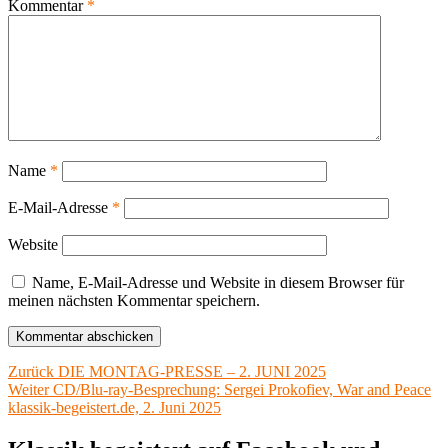
Kommentar
*
Name
*
E-Mail-Adresse
*
Website
Name, E-Mail-Adresse und Website in diesem Browser für
meinen nächsten Kommentar speichern.
Beitragsnavigation
Vorheriger
Zurück
DIE MONTAG-PRESSE – 2. JUNI 2025
Nächster
Beitrag:
Weiter
CD/Blu-ray-Besprechung: Sergei Prokofiev, War and Peace
Beitrag:
klassik-begeistert.de, 2. Juni 2025