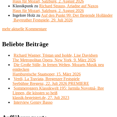
Haus für Mozart, Salzburg, 2. August 2026
Klassikpunk
zu
Richard Strauss, Ariadne auf Naxos
Haus für Mozart, Salzburg, 2. August 2026
Ingelore Holz
zu
Auf den Punkt 99: Der fliegende Holländer
Bayreuther Festspiele, 29. Juli 2026
mehr aktuelle Kommentare
Beliebte Beiträge
Richard Wagner, Tristan und Isolde, Lise Davidsen
The Metropolitan Opera, New York, 9. März 2026
Die Große Stille, In fernen Welten, Mozarts Musik neu
entdecken
Hamburgische Staatsoper, 15. März 2026
Verdi, La Traviata, Bregenzer Festspiele
Seebühne Bregenz, 22. Juli 2026 PREMIERE
Sommereggers Klassikwelt 195: Jarmila Novotná- Ihre
Lippen, die küssten so heiß
klassik-begeistert.de, 27. Juli 2023
Interview Genny Basso