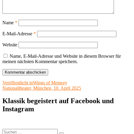
Name
*
E-Mail-Adresse
*
Website
Name, E-Mail-Adresse und Website in diesem Browser für
meinen nächsten Kommentar speichern.
Beitragsnavigation
Veröffentlicht in
Wings of Memory
Nationaltheater, München, 10. April 2025
Klassik begeistert auf Facebook und
Instagram
Suchen