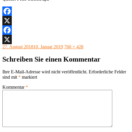
Facebook
X
Facebook
Veröffentlicht
Originalgröße
27. August 2018
10. Januar 2019
760 × 428
X
am
Schreiben Sie einen Kommentar
Ihre E-Mail-Adresse wird nicht veröffentlicht.
Erforderliche Felder
sind mit
*
markiert
Kommentar
*