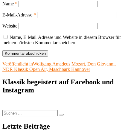
Name
*
E-Mail-Adresse
*
Website
Name, E-Mail-Adresse und Website in diesem Browser für
meinen nächsten Kommentar speichern.
Beitragsnavigation
Veröffentlicht in
Wolfgang Amadeus Mozart, Don Giovanni,
NDR Klassik Open Air, Maschpark Hannover
Klassik begeistert auf Facebook und
Instagram
Suchen
Suchen
nach:
Letzte Beiträge